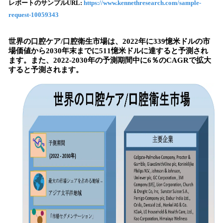
レポートのサンプルURL:
https://www.kennethresearch.com/sample-
込
request-10059343
み
中
で
世界の口腔ケア/口腔衛生市場は、2022年に339憶米ドルの市
す
場価値から2030年末までに511憶米ドルに達すると予測され
ます。また、2022-2030年の予測期間中に6％のCAGRで拡大
すると予測されます。