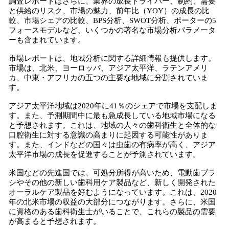
調査レポートはさらに、業界の成長ドライバー、制約、需要
と供給のリスク、市場の魅力、前年比（YOY）の成長の比
較、市場シェアの比較、BPS分析、SWOT分析、ポーターの5
フォースモデルなど、いくつかの著名な市場分析パラメータ
ーも含まれています。
市場レポートは、地域分析に関する詳細情報も提供します。
市場は、北米、ヨーロッパ、アジア太平洋、ラテンアメリ
カ、中東・アフリカの五つの主要な地域に分割されていま
す。
アジア太平洋地域は2020年に41％のシェアで市場を支配しま
す。また、予測期間中に最も急成長している地域市場になる
と予想されます。これは、地域の人々の歯科衛生と全体的な
口腔衛生に対する意識の高まりに起因する可能性がありま
す。また、インドなどの国々は虫歯の有病率が高く、アジア
太平洋市場の成長を促進することが予測されています。
米国などの先進国では、可処分所得が高いため、電動歯ブラ
シやその他の新しい歯科用ケア製品など、新しく開発された
オーラルケア製品を好むようになっています。これは、2020
年の北米市場の収益の大部分につながります。さらに、米国
に資格のある歯科衛生士がいることで、これらの製品の需要
が高まると予想されます。