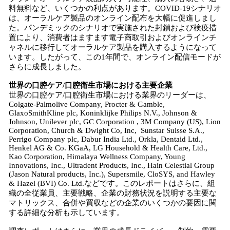
料無料など、いくつかの利点があります。COVID-19シナリオ
は、オーラルケア製品のオンライン配布を大幅に促進しまし
た。パンデミックのシナリオで実施された封鎖および検疫措
置により、消費者はますます電子商取引およびオンラインチ
ャネルに移行してオーラルケア製品を購入するようになって
います。したがって、この1年間で、オンライン配信モードが
さらに成長しました。
世界の口腔ケア/口腔衛生市場における主要企業
世界の口腔ケア/口腔衛生市場における業界のリーダーは、
Colgate-Palmolive Company, Procter & Gamble,
GlaxoSmithKline plc, Koninklijke Philips N.V., Johnson &
Johnson, Unilever plc, GC Corporation , 3M Company (US), Lion
Corporation, Church & Dwight Co, Inc, Sunstar Suisse S.A.,
Perrigo Company plc, Dabur India Ltd., Orkla, Dentaid Ltd.,
Henkel AG & Co. KGaA, LG Household & Health Care, Ltd.,
Kao Corporation, Himalaya Wellness Company, Young
Innovations, Inc., Ultradent Products, Inc., Hain Celestial Group
(Jason Natural products, Inc.), Supersmile, CloSYS, and Hawley
& Hazel (BVI) Co. Ltd.などです。このレポートはさらに、組
織の全従業員、主要戦略、企業の財務状況を説明する主要な
マトリックス、合併や買収などの企業のいくつかの要因に関
する詳細な分析も示しています。