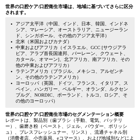
世界の口腔ケア/口腔衛生市場は、地域に基づいてさらに区分
されます。
アジア太平洋（中国、インド、日本、韓国、インドネ
シア、マレーシア、オーストラリア、ニュージーラン
ド、シンガポール、その他のアジア太平洋）
北米（米国およびカナダ）
中東およびアフリカ（イスラエル、GCC [サウジアラ
ビア、アラブ首長国連邦、バーレーン、クウェート、
カタール、オマーン]、北アフリカ、南アフリカ、その
他の中東およびアフリカ）
ラテンアメリカ（ブラジル、メキシコ、アルゼンチ
ン、その他のラテンアメリカ）
ヨーロッパ（英国、ドイツ、フランス、イタリア、ス
ペイン、ハンガリー、ベルギー、オランダ、ルクセン
ブルグ、NORDIC、ポーランド、トルコ、ロシア、そ
の他のヨーロッパ）
世界の口腔ケア/口腔衛生市場のセグメンテーション概要
レポートは、製品別（歯ブラシ（手動、電気、バッテリ
ー）、歯磨き粉（ペースト、ジェル、パウダー、ポリッシ
ュ）、ブレスフレッシュナー、リンス）、流通チャネル別
（消費者店、小売薬局、eコマース）、および地域別などによ