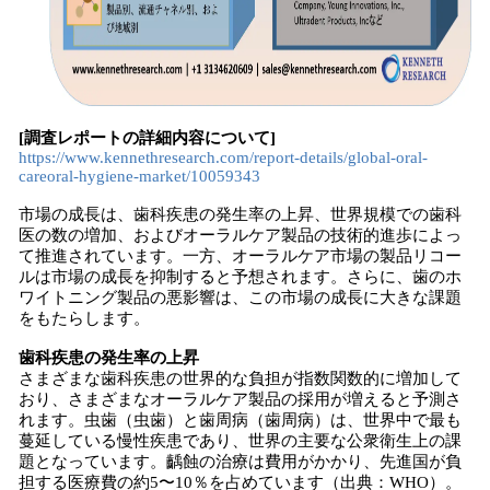
[調査レポートの詳細内容について]
https://www.kennethresearch.com/report-details/global-oral-
careoral-hygiene-market/10059343
市場の成長は、歯科疾患の発生率の上昇、世界規模での歯科
医の数の増加、およびオーラルケア製品の技術的進歩によっ
て推進されています。一方、オーラルケア市場の製品リコー
ルは市場の成長を抑制すると予想されます。さらに、歯のホ
ワイトニング製品の悪影響は、この市場の成長に大きな課題
をもたらします。
歯科疾患の発生率の上昇
さまざまな歯科疾患の世界的な負担が指数関数的に増加して
おり、さまざまなオーラルケア製品の採用が増えると予測さ
れます。虫歯（虫歯）と歯周病（歯周病）は、世界中で最も
蔓延している慢性疾患であり、世界の主要な公衆衛生上の課
題となっています。齲蝕の治療は費用がかかり、先進国が負
担する医療費の約5〜10％を占めています（出典：WHO）。