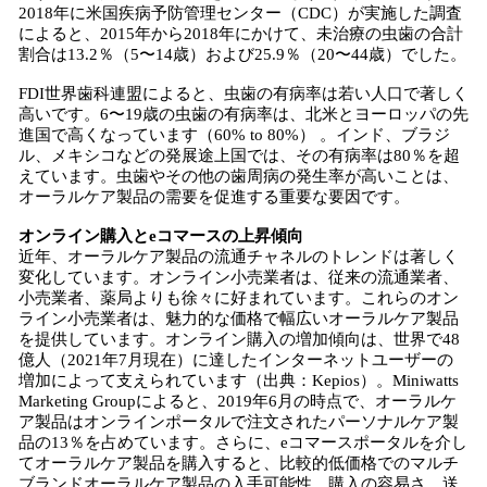
2018年に米国疾病予防管理センター（CDC）が実施した調査
によると、2015年から2018年にかけて、未治療の虫歯の合計
割合は13.2％（5〜14歳）および25.9％（20〜44歳）でした。
FDI世界歯科連盟によると、虫歯の有病率は若い人口で著しく
高いです。6〜19歳の虫歯の有病率は、北米とヨーロッパの先
進国で高くなっています（60% to 80%） 。インド、ブラジ
ル、メキシコなどの発展途上国では、その有病率は80％を超
えています。虫歯やその他の歯周病の発生率が高いことは、
オーラルケア製品の需要を促進する重要な要因です。
オンライン購入とeコマースの上昇傾向
近年、オーラルケア製品の流通チャネルのトレンドは著しく
変化しています。オンライン小売業者は、従来の流通業者、
小売業者、薬局よりも徐々に好まれています。これらのオン
ライン小売業者は、魅力的な価格で幅広いオーラルケア製品
を提供しています。オンライン購入の増加傾向は、世界で48
億人（2021年7月現在）に達したインターネットユーザーの
増加によって支えられています（出典：Kepios）。Miniwatts
Marketing Groupによると、2019年6月の時点で、オーラルケ
ア製品はオンラインポータルで注文されたパーソナルケア製
品の13％を占めています。さらに、eコマースポータルを介し
てオーラルケア製品を購入すると、比較的低価格でのマルチ
ブランドオーラルケア製品の入手可能性、購入の容易さ、送