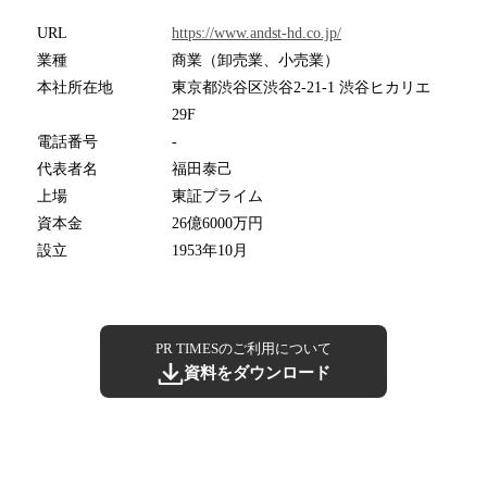
URL
https://www.andst-hd.co.jp/
業種
商業（卸売業、小売業）
本社所在地
東京都渋谷区渋谷2-21-1 渋谷ヒカリエ
29F
電話番号
-
代表者名
福田泰己
上場
東証プライム
資本金
26億6000万円
設立
1953年10月
PR TIMESのご利用について
資料をダウンロード