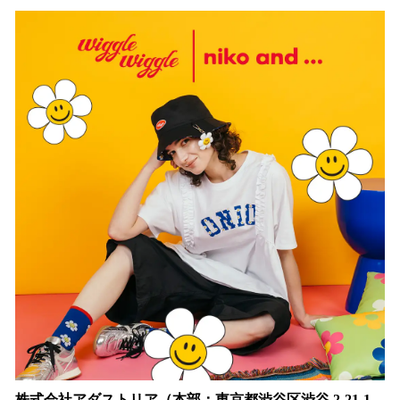
ね
！
数
を
読
み
込
み
中
で
す
株式会社アダストリア（本部：東京都渋谷区渋谷 2-21-1、