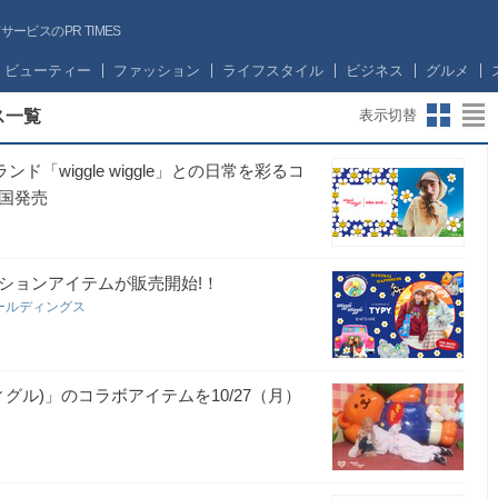
ビスのPR TIMES
ビューティー
ファッション
ライフスタイル
ビジネス
グルメ
ース一覧
表示切替
ンド「wiggle wiggle」との日常を彩るコ
国発売
D
コラボレーションアイテムが販売開始!！
ールディングス
ィグルウィグル)」のコラボアイテムを10/27（月）