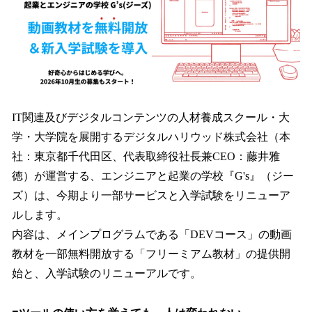
読
み
込
み
中
で
す
IT関連及びデジタルコンテンツの人材養成スクール・大
学・大学院を展開するデジタルハリウッド株式会社（本
社：東京都千代田区、代表取締役社長兼CEO：藤井雅
徳）が運営する、エンジニアと起業の学校『G's』（ジー
ズ）は、今期より一部サービスと入学試験をリニューア
ルします。
内容は、メインプログラムである「DEVコース」の動画
教材を一部無料開放する「フリーミアム教材」の提供開
始と、入学試験のリニューアルです。