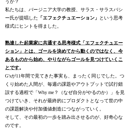
うか？
私たちは、バージニア大学の教授、サラス・サラスバシ
ー氏が提唱した
「エフェクチュエーション」
という思考
様式にヒントを得ました。
熟達した起業家に共通する思考様式「エフェクチュエー
ション」とは、ゴールを決めてから動くのではなく、今
あるものから始め、やりながらゴールを見つけていくこ
とです
。
G'sが11年間で見てきた事実も、まったく同じでした。つ
くり始めた人間が、毎週の課題やアウトプットで試行錯
誤する過程で「Why me？（なぜ自分がやるのか）」を見
つけていき、それが最終的にプロダクトとなって世の中
の課題解決や付加価値創造につながっていく。
そして、その最初の一歩を踏み出させるのが、好奇心な
のです。