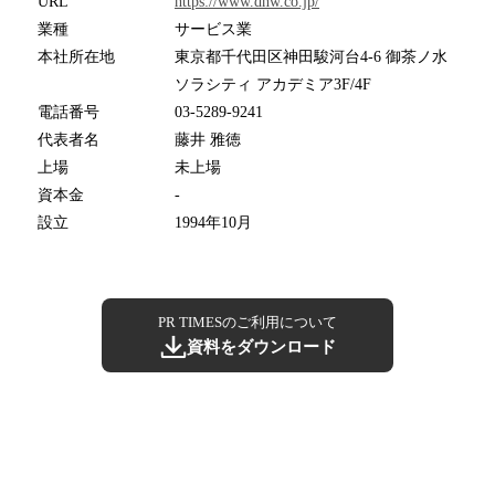
URL
https://www.dhw.co.jp/
業種
サービス業
本社所在地
東京都千代田区神田駿河台4-6 御茶ノ水
ソラシティ アカデミア3F/4F
電話番号
03-5289-9241
代表者名
藤井 雅徳
上場
未上場
資本金
-
設立
1994年10月
PR TIMESのご利用について
資料をダウンロード