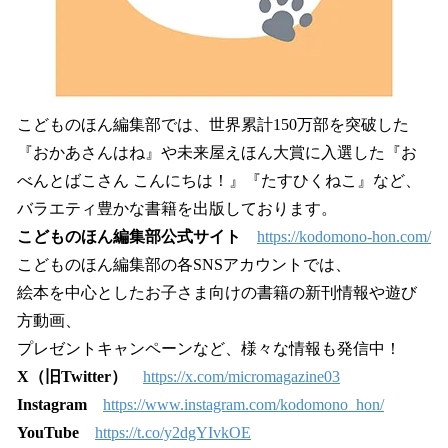
こどものほん編集部では、世界累計150万部を突破した
『おかあさんはね』や未来屋えほん大賞に入選した『お
べんとばこさん こんにちは！』『たすひくねこ』など、
バラエティ豊かな書籍を出版しております。
こどものほん編集部公式サイト
https://kodomono-hon.com/
こどものほん編集部の各SNSアカウントでは、
絵本を中心としたお子さま向けの書籍の新刊情報や遊び
方動画、
プレゼントキャンペーンなど、様々な情報も発信中！
X（旧Twitter）
https://x.com/micromagazine03
Instagram
https://www.instagram.com/kodomono_hon/
YouTube
https://t.co/y2dgYIvkOE