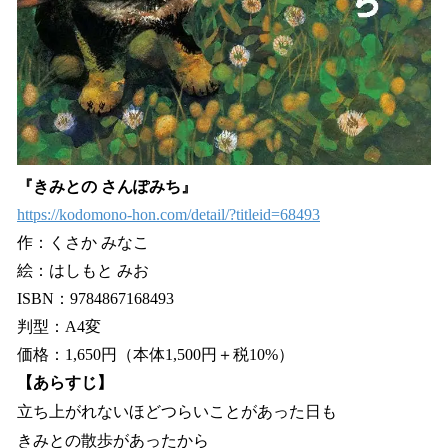
『きみとの さんぽみち』
https://kodomono-hon.com/detail/?titleid=68493
作：くさか みなこ
絵：はしもと みお
ISBN：9784867168493
判型：A4変
価格：1,650円（本体1,500円＋税10%）
【あらすじ】
立ち上がれないほどつらいことがあった日も
きみとの散歩があったから