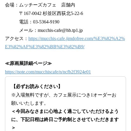
会場：ムッチーズカフェ 店舗内
〒167-0042 杉並区西荻北5-22-6
電話：03-5364-9190
メール：mucchis-cafe@hb.tp1.jp
アクセス：
https://mucchis-cafe.jimdofree.com/%E3%82%A2%
E3%82%AF%E3%82%BB%E3%82%B9/
≪原画展詳細ページ≫
https://note.com/mucchiscafe/n/ncfb2f3924e01
【必ずお読みください】
※入場無料ですが、カフェ展示につき1オーダーお
願いいたします。
＜今回みなさまに心地よく過ごしていただけるよう
に、下記日程は終日ご予約制とさせていただきます
＞