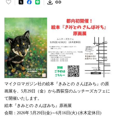
い
い
ね
！
数
を
読
み
込
み
中
で
す
マイクロマガジン社の絵本『きみとの さんぽみち』の原
画展を、5月29日（金）から西荻窪のムッチーズカフェに
て開催いたします。
絵本『きみとの さんぽみち』原画展
会期：2026年 5月29日(金)～6月16日(火) (水木定休日)