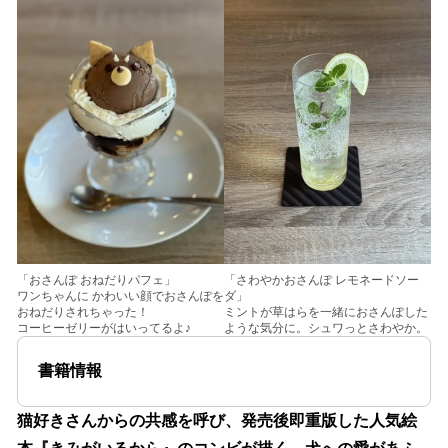
「さわやかおさんぽ レモネードソー
「おさんぽ おねだりパフェ」
ダ」
ワンちゃんに かわいい顔でおさんぽを
ミントが草はらを一緒におさんぽした
おねだりされちゃった！
ような気分に。シュワっとさわやか。
コーヒーゼリーがはいってるよ♪
書籍情報
猫好きさんからの共感を呼び、発売後即重版した人気絵