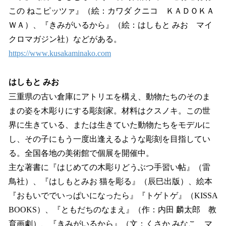
この ねこピッツァ』（絵：カワダ クニコ ＫＡＤＯＫＡ
ＷＡ）、『きみがいるから』（絵：はしもと みお マイ
クロマガジン社）などがある。
https://www.kusakaminako.com
はしもと みお
三重県の古い倉庫にアトリエを構え、動物たちのそのま
まの姿を木彫りにする彫刻家。材料はクスノキ。この世
界に生きている、または生きていた動物たちをモデルに
し、その子にもう一度出逢えるような彫刻を目指してい
る。全国各地の美術館で個展を開催中。
主な著書に『はじめての木彫りどうぶつ手習い帖』（雷
鳥社）、『はしもとみお 猫を彫る』（辰巳出版）、絵本
『おもいででいっぱいになったら』『トゲトゲ』（KISSA
BOOKS）、『ともだちのなまえ』（作：内田 麟太郎 教
育画劇）、『きみがいるから』（文：くさか みなこ マ