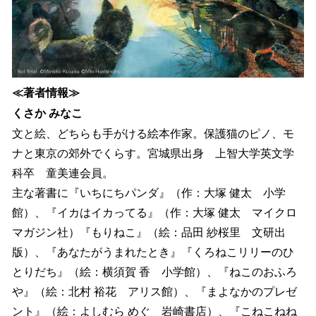
≪著者情報≫
くさか みなこ
文と絵、どちらも手がける絵本作家。保護猫のピノ、モ
ナと東京の郊外でくらす。宮城県出身 上智大学英文学
科卒 童美連会員。
主な著書に『いちにちパンダ』（作：大塚 健太 小学
館）、『イカはイカってる』（作：大塚 健太 マイクロ
マガジン社）『もりねこ』（絵：品田 紗桜里 文研出
版）、『あなたがうまれたとき』『くろねこリリーのひ
とりだち』（絵：横須賀 香 小学館）、『ねこのおふろ
や』（絵：北村 裕花 アリス館）、『まよなかのプレゼ
ント』（絵：よしむら めぐ 岩崎書店）、『こねこねね