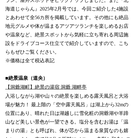
ラン、屋外スポットをピックアップしました。また『北
海道じゃらん』2025年2月号では、今回ご紹介した4施設
とあわせて全56カ所を掲載しています。その他にも絶品
地元グルメや体が温まるアツアツランチを楽しめるお店
や温泉など、絶景スポットから気軽に立ち寄れる周辺施
設をドライブコース仕立てで紹介していますので、こち
らもぜひご覧ください。
※価格は全て税込表記
■絶景温泉（道央）
【洞爺湖町】絶景の湯宿 洞爺 湖畔亭
入浴しながら湖や山々の絶景を楽しめる露天風呂と大浴
場が魅力！ 最上階の「空中露天風呂」は湖上から32mの
位置にあり、晴れた日は湖越しに雪化粧の洞爺湖や羊蹄
山など美しい景色が一望できる。塩分を含むお湯は「温
まりの湯」とも呼ばれ、体が芯から温まる泉質なのも嬉