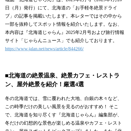
読
み
日（月）発行）にて、北海道の「お手軽冬絶景ドライ
込
ブ」の記事を掲載いたします。本レターではその中から
み
一部を抜粋してスポット情報を紹介いたします。なお、
中
で
本内容は『北海道じゃらん』2025年2月号および旅行情報
す
サイト「じゃらんニュース」でも紹介しております。
https://www.jalan.net/news/article/844266/
■北海道の絶景温泉、絶景カフェ・レストラ
ン、屋外絶景を紹介！厳選4選
冬の北海道では、雪に覆われた大地、白銀の木々など、
この時季だけの美しい風景を見るのがおすすめ！ そこ
で、北海道を知り尽くす『北海道じゃらん』編集部が、
冬だけの幻想的な景色が楽しめる温泉やカフェ・レスト