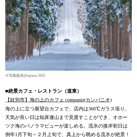
※写真提供@sayuco.3455
■絶景カフェ・レストラン（道東）
【紋別市】海の上のカフェ companio(カンパニオ)
海の上に立つ展望台カフェで、店内は360℃ガラス張り。
天気が良い日は知床連山まで見渡すことができ、オホー
ツク海のパノラマビューが楽しめる。流氷の接岸初日は
例年1月下旬～２月上旬で、真上から眺める流氷が絶景！