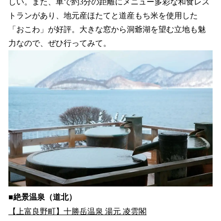
しい。また、車で約3分の距離にメニュー多彩な和食レス
トランがあり、地元産ほたてと道産もち米を使用した
「おこわ」が好評。大きな窓から洞爺湖を望む立地も魅
力なので、ぜひ行ってみて。
■絶景温泉（道北）
【上富良野町】十勝岳温泉 湯元 凌雲閣