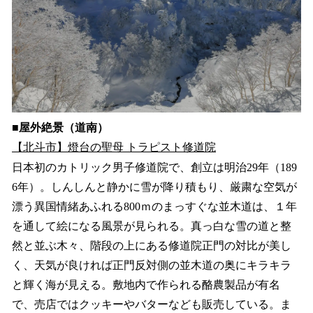
■屋外絶景（道南）
【北斗市】燈台の聖母 トラピスト修道院
日本初のカトリック男子修道院で、創立は明治29年（189
6年）。しんしんと静かに雪が降り積もり、厳粛な空気が
漂う異国情緒あふれる800ｍのまっすぐな並木道は、１年
を通して絵になる風景が見られる。真っ白な雪の道と整
然と並ぶ木々、階段の上にある修道院正門の対比が美し
く、天気が良ければ正門反対側の並木道の奥にキラキラ
と輝く海が見える。敷地内で作られる酪農製品が有名
で、売店ではクッキーやバターなども販売している。ま