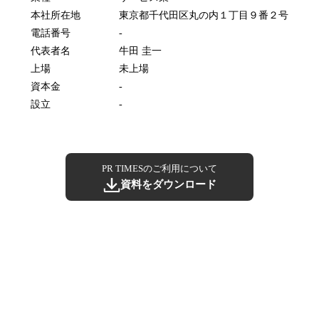
本社所在地
東京都千代田区丸の内１丁目９番２号
電話番号
-
代表者名
牛田 圭一
上場
未上場
資本金
-
設立
-
PR TIMESのご利用について
資料をダウンロード