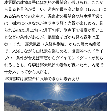
凌雲閣の建物裏手には無料の展望台が設けられ、ここか
ら見る冬景色が美しい。道内で最も高い標高（1280m）に
ある温泉までの道中と、温泉宿の展望台や駐車場周辺で
は、樹木に小さな氷がキラキラ輝く光景が楽しめる。見
られるのは1月上旬～2月下旬頃、氷点下で湿度が高いこ
となどの条件があるが、展望台そばから見る霧氷は圧
巻！ また、露天風呂（入浴料別途）からの眺めも絶景
で、入浴しながら山絶景を楽しめる。凌雲閣へのドライ
ブ中、条件が合えば車窓からダイヤモンドダストが見ら
れることも。冬季は露天風呂の湯温が低いため、内湯で
十分温まってから入浴を。
※積雪時は展望台に入場できない場合あり