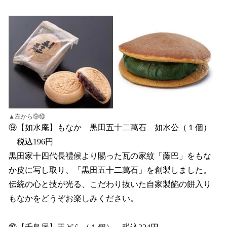
▲左から⑨⑩
⑨【如水庵】もなか 黒田五十二萬石 如水公（１個）
税込196円
黒田家十四代長禮候より賜った瓦の家紋「藤巴」をもな
か皮に写し取り、「黒田五十二萬石」を創製しました。
伝統の心と技が光る、こだわり抜いた自家製餡の餅入り
もなかをどうぞお楽しみください。