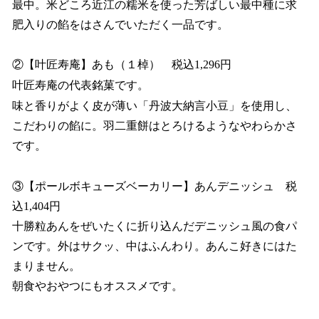
最中。米どころ近江の糯米を使った芳ばしい最中種に求
肥入りの餡をはさんでいただく一品です。
②【叶匠寿庵】あも（１棹） 税込1,296円
叶匠寿庵の代表銘菓です。
味と香りがよく皮が薄い「丹波大納言小豆」を使用し、
こだわりの餡に。羽二重餅はとろけるようなやわらかさ
です。
③【ポールボキューズベーカリー】あんデニッシュ 税
込1,404円
⼗勝粒あんをぜいたくに折り込んだデニッシュ⾵の⾷パ
ンです。外はサクッ、中はふんわり。あんこ好きにはた
まりません。
朝⾷やおやつにもオススメです。