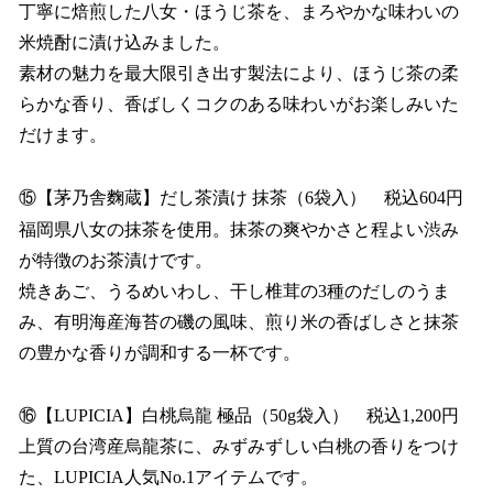
丁寧に焙煎した八女・ほうじ茶を、まろやかな味わいの
米焼酎に漬け込みました。
素材の魅力を最大限引き出す製法により、ほうじ茶の柔
らかな香り、香ばしくコクのある味わいがお楽しみいた
だけます。
⑮【茅乃舎麴蔵】だし茶漬け 抹茶（6袋入） 税込604円
福岡県八女の抹茶を使用。抹茶の爽やかさと程よい渋み
が特徴のお茶漬けです。
焼きあご、うるめいわし、干し椎茸の3種のだしのうま
み、有明海産海苔の磯の風味、煎り米の香ばしさと抹茶
の豊かな香りが調和する一杯です。
⑯【LUPICIA】白桃烏龍 極品（50g袋入） 税込1,200円
上質の台湾産烏龍茶に、みずみずしい白桃の香りをつけ
た、LUPICIA人気No.1アイテムです。