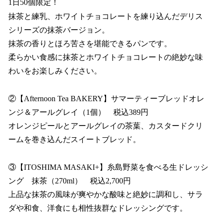
1日50個限定！
抹茶と練乳、ホワイトチョコレートを練り込んだデリス
シリーズの抹茶バージョン。
抹茶の香りとほろ苦さを堪能できるパンです。
柔らかい食感に抹茶とホワイトチョコレートの絶妙な味
わいをお楽しみください。
②【Afternoon Tea BAKERY】サマーティーブレッドオレ
ンジ＆アールグレイ（1個） 税込389円
オレンジピールとアールグレイの茶葉、カスタードクリ
ームを巻き込んだスイートブレッド。
③【ITOSHIMA MASAKI+】糸島野菜を食べる生ドレッシ
ング 抹茶（270ml） 税込2,700円
上品な抹茶の風味が爽やかな酸味と絶妙に調和し、サラ
ダや和食、洋食にも相性抜群なドレッシングです。