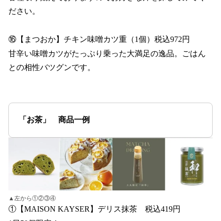
ださい。
⑯【まつおか】チキン味噌カツ重（1個）税込972円
甘辛い味噌カツがたっぷり乗った大満足の逸品。ごはん
との相性バツグンです。
「お茶」 商品一例
▲左から①②③④
①【MAISON KAYSER】デリス抹茶 税込419円