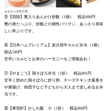
▲左から⑤⑥⑦⑧
⑤【四陸】蟹入りあんかけ炒飯（1個） 税込696円
蟹の身たっぷり、炒飯との相性バツグン、あっさり美味
しい丼ぶりです。
⑥【日本ハムプレミアム】炭火焼牛カルビ弁当（1個）
税込540円
甘辛いカルビとお米のハーモニーをご堪能あれ！
⑦【やまこう】鶏そぼろ弁当（1折） 税込891円
甘辛く炒めた鶏そぼろに炒り卵、チーズチキン大葉巻き
や唐揚げ、肉団子など子どもから大人まで楽しめるお弁
当です。
⑧【東筑軒】かしわ飯 小（1折） 税込860円