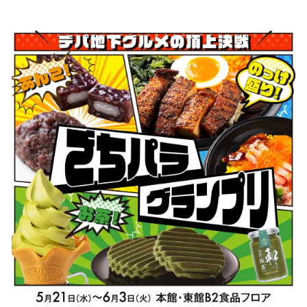
い
ね
！
数
を
読
み
込
み
中
で
す