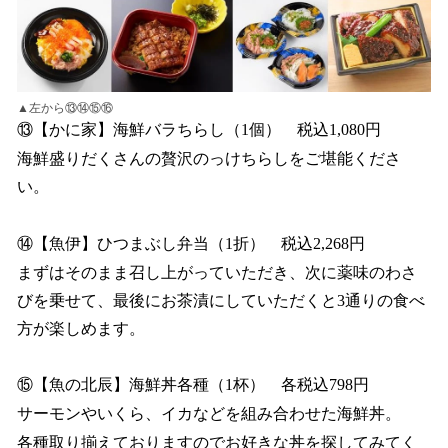
▲左から⑬⑭⑮⑯
⑬【かに家】海鮮バラちらし（1個） 税込1,080円
海鮮盛りだくさんの贅沢のっけちらしをご堪能くださ
い。
⑭【魚伊】ひつまぶし弁当（1折） 税込2,268円
まずはそのまま召し上がっていただき、次に薬味のわさ
びを乗せて、最後にお茶漬にしていただくと3通りの食べ
方が楽しめます。
⑮【魚の北辰】海鮮丼各種（1杯） 各税込798円
サーモンやいくら、イカなどを組み合わせた海鮮丼。
各種取り揃えておりますのでお好きな丼を探してみてく