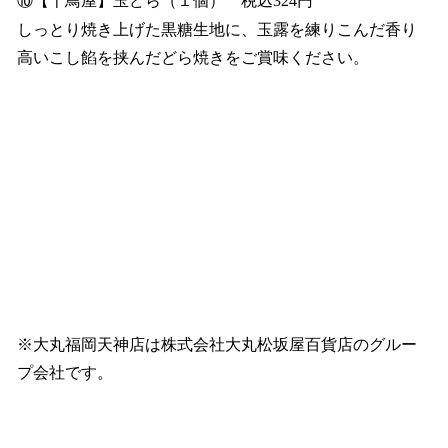
⑩【千鳥屋】玉どら（１個） 税込324円
しっとり焼き上げた黒糖生地に、玉露を練りこんだ香り
高いこし餡を挟んだどら焼きをご賞味ください。
※大丸福岡天神店は株式会社大丸松坂屋百貨店のグルー
プ会社です。