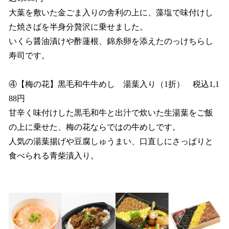
大葉を敷いた金ごま入りの舎利の上に、藻塩で味付けし
た焼さばを半身分贅沢に乗せました。
いくら醤油漬けや酢蓮根、錦糸卵を添えたのっけちらし
寿司です。
④【梅の花】黒毛和牛牛めし 湯葉入り（1折） 税込1,1
88円
甘辛く味付けした黒毛和牛と出汁で炊いた生湯葉をご飯
の上に乗せた、梅の花ならではの牛めしです。
人気の湯葉揚げや豆腐しゅうまい、口直しにさっぱりと
食べられる青柴漬入り。