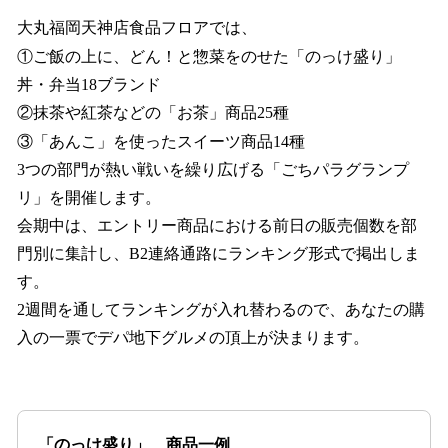
大丸福岡天神店食品フロアでは、
①ご飯の上に、どん！と惣菜をのせた「のっけ盛り」
丼・弁当18ブランド
②抹茶や紅茶などの「お茶」商品25種
③「あんこ」を使ったスイーツ商品14種
3つの部門が熱い戦いを繰り広げる「ごちパラグランプ
リ」を開催します。
会期中は、エントリー商品における前日の販売個数を部
門別に集計し、B2連絡通路にランキング形式で掲出しま
す。
2週間を通してランキングが入れ替わるので、あなたの購
入の一票でデパ地下グルメの頂上が決まります。
「のっけ盛り」 商品一例