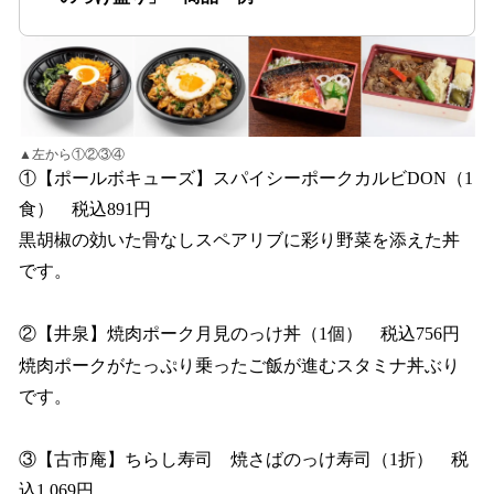
▲左から①②③④
①【ポールボキューズ】スパイシーポークカルビDON（1
食） 税込891円
黒胡椒の効いた骨なしスペアリブに彩り野菜を添えた丼
です。
②【井泉】焼肉ポーク月見のっけ丼（1個） 税込756円
焼肉ポークがたっぷり乗ったご飯が進むスタミナ丼ぶり
です。
③【古市庵】ちらし寿司 焼さばのっけ寿司（1折） 税
込1,069円