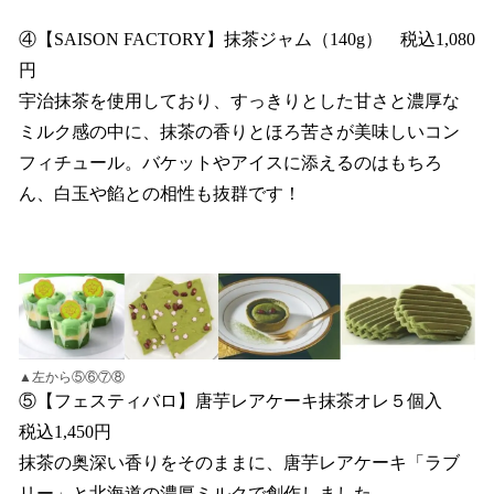
④【SAISON FACTORY】抹茶ジャム（140g） 税込1,080
円
宇治抹茶を使用しており、すっきりとした甘さと濃厚な
ミルク感の中に、抹茶の香りとほろ苦さが美味しいコン
フィチュール。バケットやアイスに添えるのはもちろ
ん、白玉や餡との相性も抜群です！
▲左から⑤⑥⑦⑧
⑤【フェスティバロ】唐芋レアケーキ抹茶オレ５個入
税込1,450円
抹茶の奥深い香りをそのままに、唐芋レアケーキ「ラブ
リー」と北海道の濃厚ミルクで創作しました。