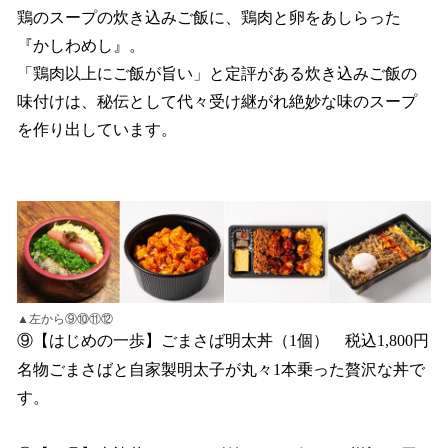
鶏のスープの炊き込みご飯に、鶏肉と卵をあしらった
『かしわめし』。
「鶏肉以上にご飯が旨い」と定評がある炊き込みご飯の
味付けは、秘伝として代々受け継がれ絶妙な味のスープ
を作り出しています。
▲左から⑨⑩⑪⑫
⑨【はじめの一歩】ごまさば明太丼（1個） 税込1,800円
名物ごまさばと自家製明太子が丸々1本乗った贅沢な丼で
す。