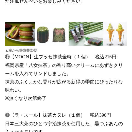
だ洋風せんべいをお楽しみください。
▲左から⑨⑩⑪⑫⑬
⑨【MOON】生ブッセ抹茶金時（１個） 税込216円
福岡県産「八女抹茶」の香り高いクリームにあずきクリ
ームを入れてサンドしました。
抹茶のふくよかな香りが広がる新緑の季節にぴったりな
味わい。
※無くなり次第終了
⑩【ラ・スール】抹茶カヌレ（１個） 税込396円
日本三大茶のひとつ宇治抹茶を使用した、黒つぶあんの
入ったカヌレです。