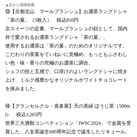
▲左から⑬⑭⑮⑯
⑬【京都北山 マールブランシュ】お濃茶ラングドシャ
「茶の菓」（5枚入） 税込810円
京スイーツの定番、マールブランシュの顔として、国内
外で愛されるお濃茶ラングドシャ「茶の菓」。
使用するお濃茶は「茶の菓」のためのオリジナルです。
こだわりの茶葉をていねいに見極め、もっともふさわし
い色・味・香りの究極のお濃茶に調合。
シェフの技と五感で、口溶けのよいラングドシャに焼き
上げ、ミルク感豊かなオリジナルホワイトチョコレート
を挟みました。
⑭【グランセルクル・喜多屋】天の美緑 ほうじ茶（500m
l） 税込1,265円
世界三大酒類コンペティション「IWSC2024」 で金賞を受
賞した、八女茶誕生600周年記念で誕生したリキュール。