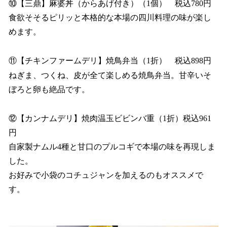
⑩【三鼎】麻婆丼（からあげ付き）（1個） 税込780円
食欲そそるピリッと本格的な本場の四川料理の味が楽し
めます。
⑪【チキンファームデリ】焼鳥弁当（1折） 税込898円
ねぎま、つくね、皮が全て楽しめる焼鳥弁当。甘辛いそ
ぼろと卵も絶品です。
⑫【カンナムデリ】焼肉温玉ビビンバ重（1折）税込961
円
自家製ナムル4種と甘口のプルコギで本場の味を再現しま
した。
お好みで小袋のコチュジャンを加えるのもオススメで
す。