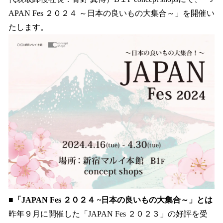
を
APAN Fes ２０２４ ～日本の良いもの大集合～」を開催い
読
み
たします。
込
み
中
で
す
■「JAPAN Fes ２０２４ ~日本の良いもの大集合～」とは
昨年９月に開催した「JAPAN Fes ２０２３」の好評を受