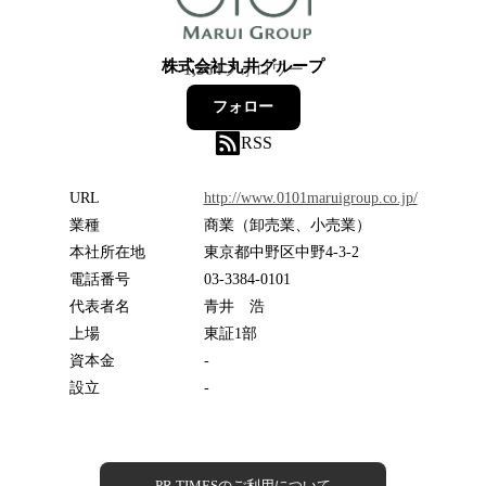
株式会社丸井グループ
1,564
フォロワー
フォロー
RSS
URL
http://www.0101maruigroup.co.jp/
業種
商業（卸売業、小売業）
本社所在地
東京都中野区中野4-3-2
電話番号
03-3384-0101
代表者名
青井 浩
上場
東証1部
資本金
-
設立
-
PR TIMESのご利用について