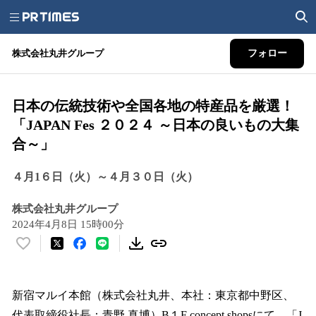
株式会社丸井グループ
フォロー
日本の伝統技術や全国各地の特産品を厳選！
「JAPAN Fes ２０２４ ～日本の良いもの大集
合～」
４月1６日（火）～４月３０日（火）
株式会社丸井グループ
2024年4月8日 15時00分
い
い
ね
！
新宿マルイ本館（株式会社丸井、本社：東京都中野区、
数
代表取締役社長：青野 真博）B１F concept shopsにて、「J