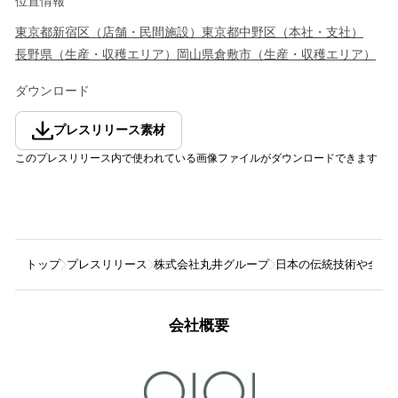
位置情報
東京都
新宿区
（
店舗・民間施設
）
東京都
中野区
（
本社・支社
）
長野県
（
生産・収穫エリア
）
岡山県
倉敷市
（
生産・収穫エリア
）
ダウンロード
プレスリリース素材
このプレスリリース内で使われている画像ファイルがダウンロードできます
トップ
プレスリリース
株式会社丸井グループ
日本の伝統技術や全国各地
会社概要