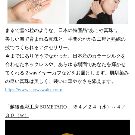
まるで雪の粒のような、日本の特産品”あこや真珠”。
美しい海で育まれる真珠と、手間のかかる工程と熟練の
技でつくられるアクセサリー。
今までにありそうでなかった、日本産のカラーシルクを
合わせたネックレスや、あらゆる場面であなたを輝かせ
てくれる２wayイヤーカフなどをお届けします。肌馴染み
の良い真珠は美しく、装いに華やかさを添えます。
https://www.snow-waltz.com/
「越後金彩工房 SOMETARO 」※４／２４（水）～４／
３０（火）