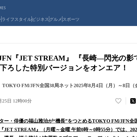
ES
ン
ライフスタイル
ビジネス
グルメ
スポーツ
M/JFN『JET STREAM』 『長崎―閃光
き下ろした特別バージョンをオンエア！
5 TOKYO FM/JFN全国38局ネット2025年8月4日（月）～8日
月25日 12時00分
い
い
ね
ー・俳優の福山雅治が“機長”をつとめるTOKYO FM/JFN全
！
数
ET STREAM』（月曜～金曜 午前0時～0時55分）では、202
を