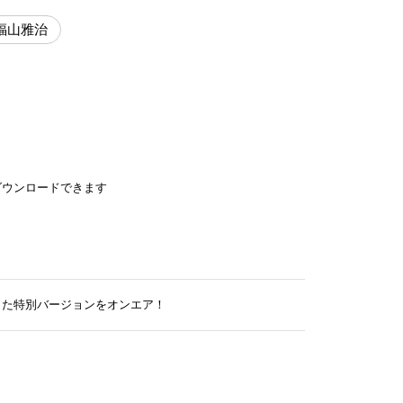
福山雅治
ダウンロードできます
下ろした特別バージョンをオンエア！