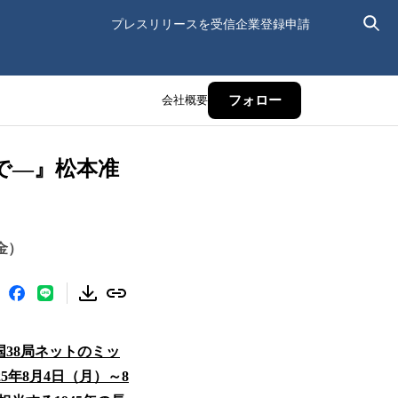
プレスリリースを受信
企業登録申請
会社概要
フォロー
の影で―』松本准
（金）
国38局ネットのミッ
5年8月4日（月）～8