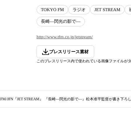
TOKYO FM
ラジオ
JET STREAM
長崎―閃光の影で―
http://www.tfm.co.jp/jetstream/
プレスリリース素材
このプレスリリース内で使われている画像ファイルが
O FM/JFN『JET STREAM』 『長崎―閃光の影で―』松本准平監督が書き