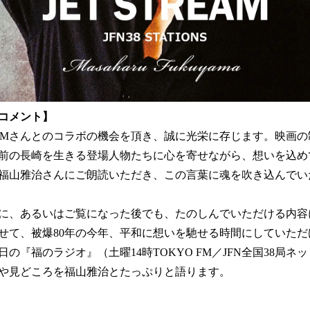
コメント】
TREAMさんとのコラボの機会を頂き、誠に光栄に存じます。映画
年前の長崎を生きる登場人物たちに心を寄せながら、想いを込め
福山雅治さんにご朗読いただき、この言葉に魂を吹き込んでい
に、あるいはご覧になった後でも、たのしんでいただける内容
せて、被爆80年の今年、平和に想いを馳せる時間にしていた
日の『福のラジオ』（土曜14時TOKYO FM／JFN全国38局
や見どころを福山雅治とたっぷりと語ります。