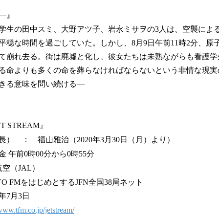
―』
看護学生の田中スミ、大野アツ子、岩永ミサヲの3人は、空襲によ
平穏な時間を過ごしていた。しかし、8月9日午前11時2分、原
て崩れ去る。街は廃墟と化し、彼女たちは未熟ながらも看護学
る命よりも多くの命を葬らなければならないという非情な現実
きる意味を問い続ける―
 STREAM』
） ： 福山雅治（2020年3月30日（月）より）
 午前0時00分から0時55分
空（JAL）
O FMをはじめとするJFN全国38局ネット
年7月3日
/www.tfm.co.jp/jetstream/