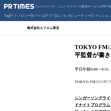
プレスリリース・ニュースリリース配信サービスのPR TIM
Top
テクノロジー
モバイル
アプリ
エンタメ
ビューティー
ファッショ
株式会社エフエム東京
TOKYO F
平監督が書
平日午前0:00～0:5
TOKYO FM
2025年7
シンガーソングライタ
ドナイトプログラム『J