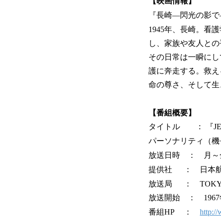
【映画情報】
『長崎―閃光の影で
1945年、長崎。
し、家族や友人との
その日常は一瞬にし
護に奔走する。救え
命の尊さ、そして生
【番組概要】
タイトル ： 『JET
パーソナリティ（機長
放送日時 ： 月～金
提供社 ： 日本航
放送局 ： TOKY
放送開始 ： 1967
番組HP ：
http:/