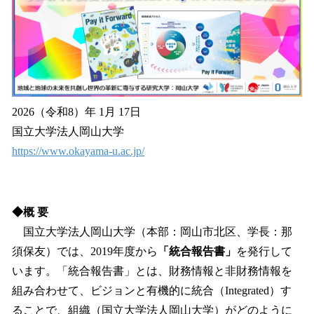
込
み
中
で
す
2026（令和8）年 1月 17日
国立大学法人岡山大学
https://www.okayama-u.ac.jp/
◆概 要
国立大学法人岡山大学（本部：岡山市北区、学長：那
須保友）では、2019年度から
「統合報告書」
を発行して
います。「統合報告書」とは、財務情報と非財務情報を
組み合わせて、ビジョンと有機的に統合（Integrated）す
ることで、組織（国立大学法人岡山大学）がどのように