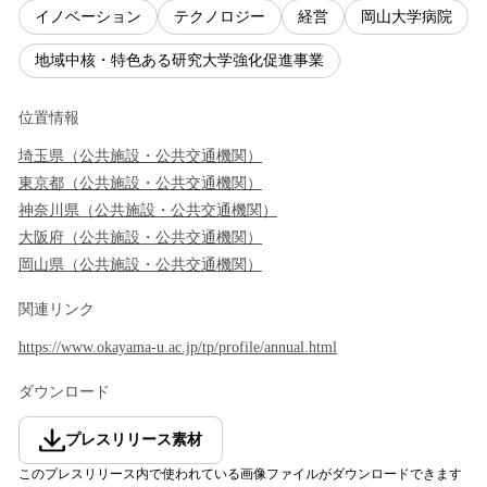
イノベーション
テクノロジー
経営
岡山大学病院
地域中核・特色ある研究大学強化促進事業
位置情報
埼玉県
（
公共施設・公共交通機関
）
東京都
（
公共施設・公共交通機関
）
神奈川県
（
公共施設・公共交通機関
）
大阪府
（
公共施設・公共交通機関
）
岡山県
（
公共施設・公共交通機関
）
関連リンク
https://www.okayama-u.ac.jp/tp/profile/annual.html
ダウンロード
プレスリリース素材
このプレスリリース内で使われている画像ファイルがダウンロードできます