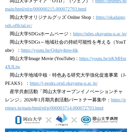
岡山大学メディア「OTD」（ウェブ）：
https://prtimes.jp/
main/html/rd/p/000000215.000072793.html
岡山大学オリジナルグッズ Online Shop：
https://okadaigo
ods.official.ec/
岡山大学SDGsホームページ：
https://sdgs.okayama-u.ac.jp/
岡山大学SDGs～地域社会の持続可能性を考える（YouT
ube）：
https://youtu.be/Qdqjy4mw4ik
岡山大学Image Movie (YouTube)：
https://youtu.be/pKMHm
4XJLtw
岡山大学地域中核・特色ある研究大学強化促進事業（J-
PEAKS）：
https://j-peaks.orsd.okayama-u.ac.jp/
産学共創活動「岡山大学オープンイノベーションチャ
レンジ」2026年1月期共創活動パートナー募集中：
https://p
rtimes.jp/main/html/rd/p/000003714.000072793.html