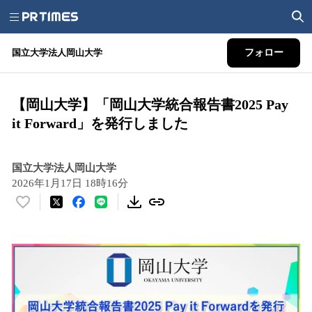
国立大学法人岡山大学
フォロー
【岡山大学】「岡山大学統合報告書2025 Pay
it Forward」を発行しました
国立大学法人岡山大学
2026年1月17日 18時16分
い
い
ね
！
数
を
読
み