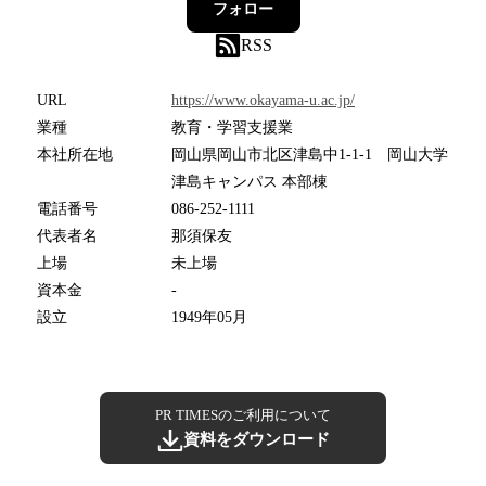
フォロー
RSS
URL
https://www.okayama-u.ac.jp/
業種
教育・学習支援業
本社所在地
岡山県岡山市北区津島中1-1-1 岡山大学
津島キャンパス 本部棟
電話番号
086-252-1111
代表者名
那須保友
上場
未上場
資本金
-
設立
1949年05月
PR TIMESのご利用について
資料をダウンロード