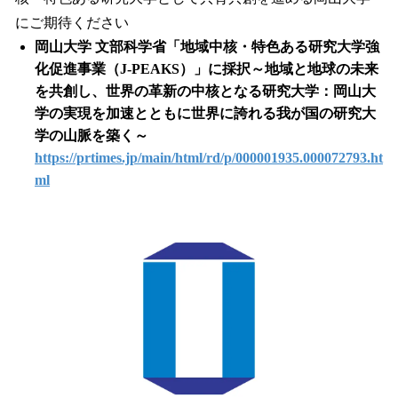
にご期待ください
岡山大学 文部科学省「地域中核・特色ある研究大学強
化促進事業（J-PEAKS）」に採択～地域と地球の未来
を共創し、世界の革新の中核となる研究大学：岡山大
学の実現を加速とともに世界に誇れる我が国の研究大
学の山脈を築く～
https://prtimes.jp/main/html/rd/p/000001935.000072793.ht
ml