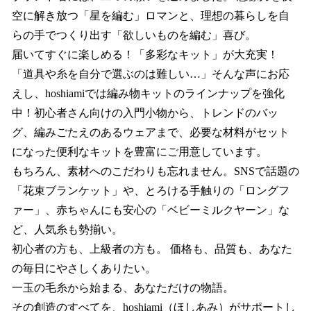
空に解き放つ「星を編む」ロマンと、理想の暮らしを自
らの手でつくり出す「欲しいものを編む」喜び。
届いてすぐに楽しめる！「多彩なキット」が大充実！
「道具や糸を自分で選ぶのは難しい…」そんな声にお応
えし、hoshiamiでは編み物キットのラインナップを強化
中！初心者さん向けの入門小物から、トレンドのバッ
グ、編みごたえのあるウェアまで、必要な材料がセット
になった便利なキットを豊富にご用意しています。
もちろん、素材へのこだわりも忘れません。SNSで話題の
「花束ブランケット」や、とろける手触りの「ロングフ
ァー」、赤ちゃんにも安心の「ベビーミルクヤーン」な
ど、人気糸も勢揃い。
初心者の方も、上級者の方も。 価格も、品質も、あなた
の毎日にやさしくありたい。
一玉の毛糸から始まる、あなただけの物語。
その創造のすべてを、hoshiami（ほしあみ）がサポートし