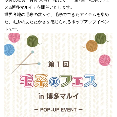
を
スin博多マルイ」を開催いたします。
読
み
世界各地の毛糸の数々や、毛糸でできたアイテムを集め
込
た、毛糸のあたたかさを感じられるポップアップイベン
み
トです。
中
で
す