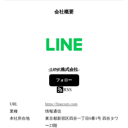
会社概要
LINE株式会社
5,772
フォロワー
フォロー
RSS
URL
https://linecorp.com
業種
情報通信
本社所在地
東京都新宿区四谷一丁目6番1号 四谷タワ
ー23階