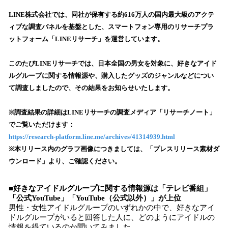
ね
！
LINE株式会社では、同社が保有する約616万人の国内最大級のアクテ
数
ィブな調査パネルを基盤とした、スマートフォン専用のリサーチプラ
を
ットフォーム「LINEリサーチ」を運営しています。
読
み
このたびLINEリサーチでは、日本全国の男女を対象に、好きなアイド
込
ルグループに関する情報源や、購入したグッズのジャンルなどについ
み
て調査しましたので、その結果をお知らせいたします。
中
で
す
※調査結果の詳細はLINEリサーチの調査メディア「リサーチノート」
でご覧いただけます：
https://research-platform.line.me/archives/41314939.html
※本リリース内のグラフ画像につきましては、「プレスリリース素材ダ
ウンロード」より、ご確認ください。
■好きなアイドルグループに関する情報源は「テレビ番組」
「公式YouTube」「YouTube（公式以外）」が上位
男性・女性アイドルグループのいずれかの中で、好きなアイ
ドルグループがいると回答した人に、どのようにアイドルの
情報を得ているのか聞いてみました。