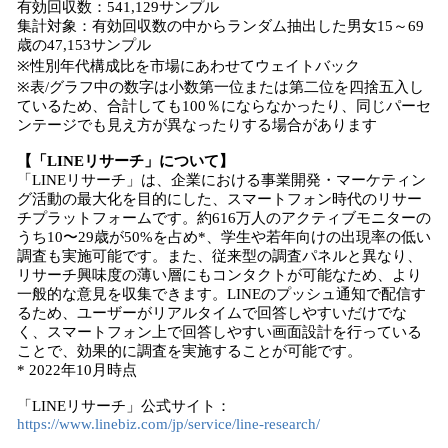
有効回収数：541,129サンプル
集計対象：有効回収数の中からランダム抽出した男女15～69
歳の47,153サンプル
※性別年代構成比を市場にあわせてウェイトバック
※表/グラフ中の数字は小数第一位または第二位を四捨五入し
ているため、合計しても100％にならなかったり、同じパーセ
ンテージでも見え方が異なったりする場合があります
【「LINEリサーチ」について】
「LINEリサーチ」は、企業における事業開発・マーケティン
グ活動の最大化を目的にした、スマートフォン時代のリサー
チプラットフォームです。約616万人のアクティブモニターの
うち10〜29歳が50%を占め*、学生や若年向けの出現率の低い
調査も実施可能です。また、従来型の調査パネルと異なり、
リサーチ興味度の薄い層にもコンタクトが可能なため、より
一般的な意見を収集できます。LINEのプッシュ通知で配信す
るため、ユーザーがリアルタイムで回答しやすいだけでな
く、スマートフォン上で回答しやすい画面設計を行っている
ことで、効果的に調査を実施することが可能です。
* 2022年10月時点
「LINEリサーチ」公式サイト：
https://www.linebiz.com/jp/service/line-research/