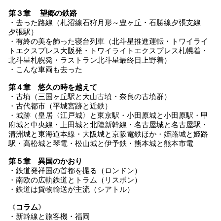
第
３
章
望郷の鉄路
・去った路線（札沼線石狩月形～豊ヶ丘・石勝線夕張支線
夕張駅）
・有終の美を飾った寝台列車（北斗星推進運転・トワイライ
トエクスプレス大阪発・トワイライトエクスプレス札幌着・
北斗星札幌発・ラストラン北斗星最終日上野着）
・こんな車両も去った
第
４
章
悠久の時を越えて
・古墳（三国ヶ丘駅と大山古墳・奈良の古墳群）
・古代都市（平城宮跡と近鉄）
・城跡（皇居〈江戸城〉と東京駅・小田原城と小田原駅・甲
府城と中央線・上田城と北陸新幹線・名古屋城と名古屋駅・
清洲城と東海道本線・大阪城と京阪電鉄ほか・姫路城と姫路
駅・高松城と琴電・松山城と伊予鉄・熊本城と熊本市電
第
５
章
異国のかおり
・鉄道発祥国の首都を撮る（ロンドン）
・南欧の広軌鉄道とトラム（リスボン）
・鉄道は貨物輸送が主流（シアトル）
《
コラム
》
・新幹線と旅客機・福岡