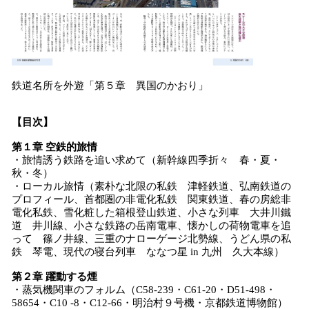
鉄道名所を外遊「第５章 異国のかおり」
【目次】
第
１
章
空鉄的旅情
・旅情誘う鉄路を追い求めて（新幹線四季折々 春・夏・
秋・冬）
・ローカル旅情（素朴な北限の私鉄 津軽鉄道、弘南鉄道の
プロフィール、首都圏の非電化私鉄 関東鉄道、春の房総非
電化私鉄、雪化粧した箱根登山鉄道、小さな列車 大井川鐵
道 井川線、小さな鉄路の岳南電車、懐かしの荷物電車を追
って 篠ノ井線、三重のナローゲージ北勢線、うどん県の私
鉄 琴電、現代の寝台列車 ななつ星 in 九州 久大本線）
第
２
章
躍動する煙
・蒸気機関車のフォルム（C58-239・C61-20・D51-498・
58654・C10 -8・C12-66・明治村９号機・京都鉄道博物館）