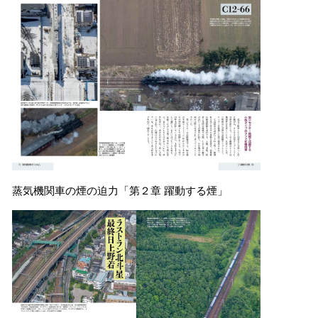
​蒸気機関車の煙の迫力「第２章 躍動する煙」