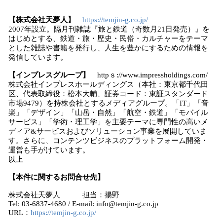
【株式会社天夢人】
https://temjin-g.co.jp/
2007年設立。隔月刊雑誌『旅と鉄道（奇数月21日発売）』を
はじめとする、鉄道・旅・歴史・民俗・カルチャーをテーマ
とした雑誌や書籍を発行し、人生を豊かにするための情報を
発信しています。
【インプレスグループ】
httpｓ://www.impressholdings.com/
株式会社インプレスホールディングス（本社：東京都千代田
区、代表取締役：松本大輔、証券コード：東証スタンダード
市場9479）を持株会社とするメディアグループ。「IT」「音
楽」「デザイン」「山岳・自然」「航空・鉄道」「モバイル
サービス」「学術・理工学」を主要テーマに専門性の高いメ
ディア&サービスおよびソリューション事業を展開していま
す。さらに、コンテンツビジネスのプラットフォーム開発・
運営も手がけています。
以上
【本件に関するお問合せ先】
株式会社天夢人 担当：揚野
Tel: 03-6837-4680 / E-mail: info@temjin-g.co.jp
URL：
https://temjin-g.co.jp/