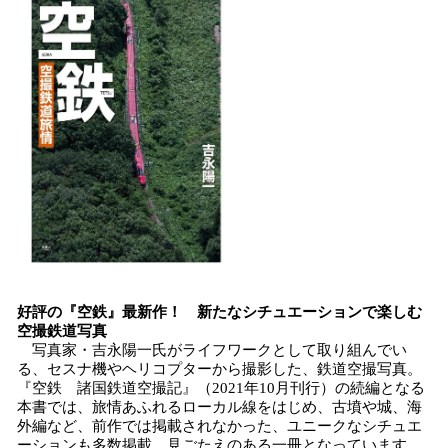
込
み
中
で
す
好評の
『空
鉄』最新作！
新たなシチュエーションで楽しむ
空撮鉄道写真
写真家・吉永陽一氏がライフワークとして取り組んでい
る、セスナ機やヘリコプターから撮影した、鉄道空撮写真。
『空鉄 諸国鉄道空撮記』（2021年10月刊行）の続編となる
本書では、旅情あふれるローカル線をはじめ、古墳や城、海
外編など、前作では掲載されなかった、ユニークなシチュエ
ーションも多数掲載。見ごたえのある一冊となっています。