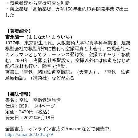
・気象状況から空撮可否を判断
・海上築堤「高輪築堤」が約150年後のJR再開発事業で出土
した
【著者紹介】
吉永陽一（よしなが・よういち）
1977年、東京都生まれ。大阪芸術大学写真学科卒業後、建築
模型会社で模型製作に携わり空撮写真と出会う。空撮会社へ
カメラマンとしてフリーランス登録後、空撮のキャリアを積
む。2004年、有限会社福聚設立。空撮以外には鉄道をはじめ
紀行取材も行い、陸空で活動。
著書に『空鉄 諸国鉄道空撮記』（天夢人）、『空鉄 鉄道
鳥瞰物語』（講談社）などがある
【書誌情報】
書名：空鉄 空撮鉄道旅情
仕様：B5判 144ページ
定価：2420円（税込）
発売日：2022年6月18日
全国書店、オンライン書店のAmazonなどで発売中。
https://amzn.to/3x3Uq79