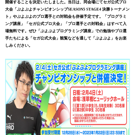
開催することを決定いたしました。当日は、同会場にてセガ公式プロ
み
大会「ぷよぷよチャンピオンシップSEASON5 STAGE4 決勝トーナメン
込
ト」やぷよぷよのプロ選手との対戦会も併催予定です。「プログラミ
み
ング講座」「セガ公式プロ大会」「プロ選手との対戦会」はすべて入
中
で
場無料です。ぜひ「ぷよぷよプログラミング講座」での勉強やプロ選
す
手たちによる「セガ公式大会」観覧などを通して「ぷよぷよ」をお楽
しみください。