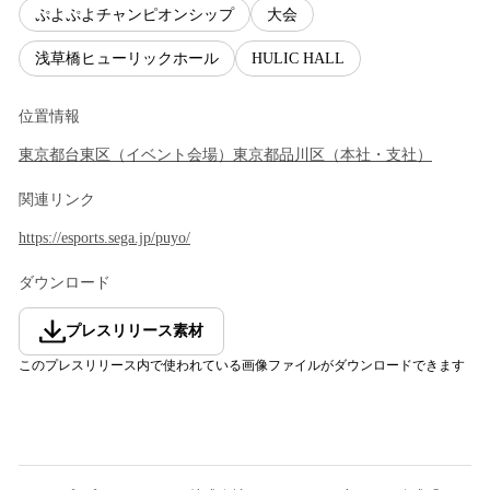
ぷよぷよチャンピオンシップ
大会
浅草橋ヒューリックホール
HULIC HALL
位置情報
東京都
台東区
（
イベント会場
）
東京都
品川区
（
本社・支社
）
関連リンク
https://esports.sega.jp/puyo/
ダウンロード
プレスリリース素材
このプレスリリース内で使われている画像ファイルがダウンロードできます