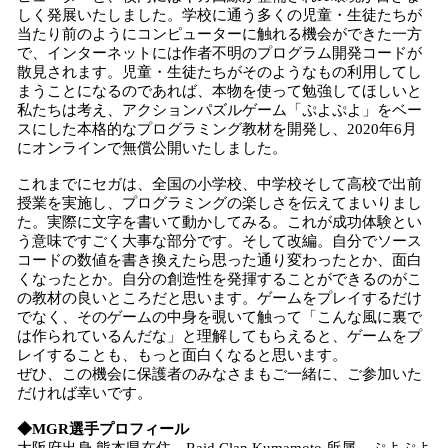
しく発展いたしました。学校に通う多くの児童・生徒たちが
当たり前のようにコンピューターに触れる機会ができた一方
で、インターネットには作者不明のプログラム開発コードが
散見されます。児童・生徒たちがそのようなもの利用してし
まうことになるのであれば、本物を使って勉強してほしいと
私たちは考え、アクションパズルゲーム「ぷよぷよ」をベー
スにした本格的なプログラミング教材を開発し、2020年6月
にオンラインで無償公開いたしました。
これまでにセガは、全国の小学校、中学校そして高校で出前
授業を実施し、プログラミングの楽しさを伝えてまいりまし
た。実際に文字を書いて動かしてみる。これが成功体験とい
う意味ですごく大事な部分です。そして改編。自分でソース
コードの数値を書き換えたら思った通り変わったとか、面白
くなったとか。自分の創造性を発揮することができるのがこ
の教材の良いところだと思います。ゲームをプレイするだけ
でなく、そのゲームの中身を覗いて触って「こんな風に裏で
は作られているんだな」と理解してもらえると、ゲームをプ
レイすることも、もっと面白くなると思います。
ぜひ、この機会に保護者のみなさまもご一緒に、ご参加いた
だければ幸いです。
◆MGR選手プロフィール