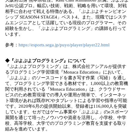
大阪府出身 熊本県在住。Raid Clan Kumamoto 所属。ぷよぷよ
JeSU公認プロ。幅広い技術、戦術、戦略を用いて環境、対戦
相手に合わせて戦える特徴がある。「ぷよぷよチャンピオン
シップ SEASON4 STAGE4」ベスト4。また、現職ではシステ
ムエンジニアとして活躍している現役のプログラマー。その
経験を生かし、「ぷよぷよプログラミング」の講師も行って
います。
参考：
https://esports.sega.jp/puyo/player/player22.html
◆『ぷよぷよプログラミング』について
『ぷよぷよプログラミング』は、株式会社アシアルが提供す
るプログラミング学習環境『Monaca Education』において、
「ぷよぷよ」のソースコードを書き写す作業（写経）を通し
て、プログラミング学習できる教材です。1,000以上の教育機
関で利用されている『Monaca Education』は、クラウドサー
ビスのため教育現場での導入や運用が簡単で、インターネッ
ト環境があれば既存PCやタブレットによる学習や指導が可能
です。2020年6月の提供開始以来、登録者は116,000人を突破
しています。セガではゲーム事業や「ぷよぷよ」のeスポーツ
展開を通じて培ったノウハウや資産を活用し、小学校、中学
校、高等学校、大学でのプログラミング教育を支援する取り
組みを進めています。