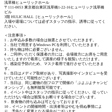
浅草橋ヒューリックホール
〒111-0053 東京都台東区浅草橋1-22-16ヒューリック浅草橋
ビル
3階 HULIC HALL［ヒューリックホール］
入場や退場については必ずスタッフの指示、誘導に従ってく
ださい。
＜注意事項＞
1．お申込み多数の場合は抽選とさせていただきます。
2．当社で用意するWindows PCを利用していただきます。
3．持ち物は特に必要ございません。
4．ご同伴いただく保護者の方には、会場後方にお席をご用意
いたしますので着席して講座の様子を観覧いただけます。
5．感染症予防のため、マスク着用で進行させていただきま
す。
6．当日はメディア取材があり、写真撮影やインタビューを受
けていただく可能性がございます。
7．当日は、同じ建物の別フロアで開催の「ぷよぷよチャンピ
オンシップ」も無料観覧可能です。
8．イベント中はスタッフの指示に従ってください。従ってい
ただけない場合は観覧をお断りする場合がございます。
9． 飲食物の持ち込みは可となっております。
10．イベントの開催時間・出演者等はやむを得ぬ事情によ
り、予告なく変更となる場合がございます。