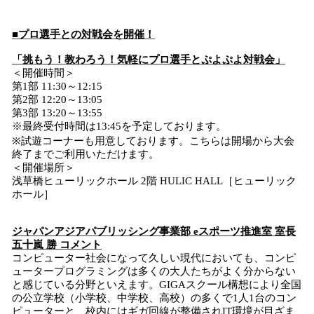
■プロ選手との対戦会を開催！
「挑もう！教わろう！気軽にプロ選手とぷよぷよ対戦会」
＜開催時間＞
第1部 11:30～12:15
第2部 12:20～13:05
第3部 13:20～13:55
※最終受付時間は13:45を予定しております。
※試遊コーナーも用意しております。こちらは開場から大会
終了までご利用いただけます。
＜開催場所＞
浅草橋ヒューリックホール 2階 HULIC HALL［ヒューリック
ホール］
ジャパンアジアパブリッシング事業部 eスポーツ推進室 室長
五十嵐 勝 コメント
コンピューター社会になって久しい現代においても、コンピ
ュータープログラミングは多くの大人たちがよく分からない
と感じている分野といえます。GIGAスクール構想により全国
の公立学校（小学校、中学校、高校）の多くで1人1台のコン
ピューターと、校内にはギガ回線が整備されIT環境が目ざま