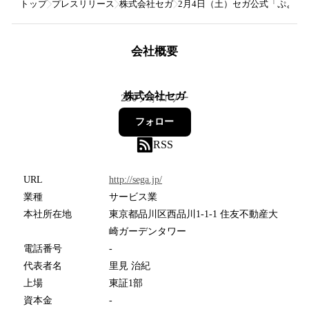
トップ
プレスリリース
株式会社セガ
2月4日（土）セガ公式「ぷよぷよ
会社概要
株式会社セガ
250
フォロワー
フォロー
RSS
URL
http://sega.jp/
業種
サービス業
本社所在地
東京都品川区西品川1-1-1 住友不動産大
崎ガーデンタワー
電話番号
-
代表者名
里見 治紀
上場
東証1部
資本金
-