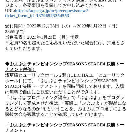
ジより、必要事項を登録してお申し込みください。
URL:
https://faq.sega.jp/hc/ja/requests/new?
ticket_form_id=13796523254553
受付期間：2022年12月28日（水）～2023年1月22日（日）
23:59まで
当選発表：2023年1月23日（月）予定
＊定員30名を超えたご応募をいただいた場合には、抽選とさ
せていただきます。
◆ぷよぷよチャンピオンシップSEASON5 STAGE4 決勝トー
ナメント併催！
浅草橋ヒューリックホール 2階 HULIC HALL［ヒューリック
ホール］にて、「ぷよぷよチャンピオンシップSEASON5
STAGE4 決勝トーナメント」を同時開催しております。入場
は無料で自由にご観覧いただくことができます。
「ぷよぷよプログラミング講座」で「ぷよぷよ」をプログラ
ミングして完成させた後は、“実際に「ぷよぷよ」が製品にな
るとどうなるのか”をということを、ぷよぷよプロ選手による
競技大会を観戦することで確認していただけます。
「ぷよぷよチャンピオンシップSEASON5 STAGE4 決勝トー
ナメント」