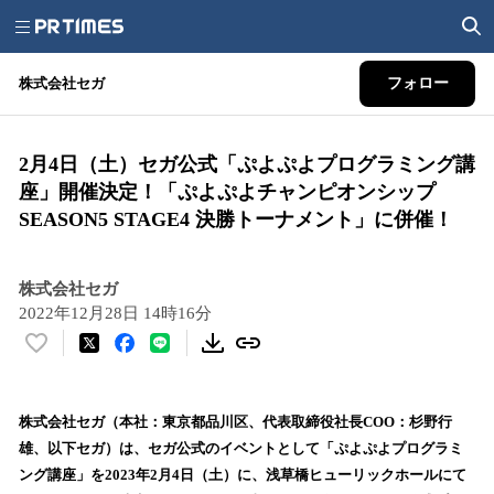
株式会社セガ
フォロー
2月4日（土）セガ公式「ぷよぷよプログラミング講
座」開催決定！「ぷよぷよチャンピオンシップ
SEASON5 STAGE4 決勝トーナメント」に併催！
株式会社セガ
2022年12月28日 14時16分
い
い
ね
！
株式会社セガ（本社：東京都品川区、代表取締役社長COO：杉野行
数
雄、以下セガ）は、セガ公式のイベントとして「ぷよぷよプログラミ
を
ング講座」を2023年2月4日（土）に、浅草橋ヒューリックホールにて
読