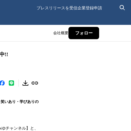
プレスリリースを受信
企業登録申請
会社概要
フォロー
!!
、笑いあり・学びありの
みゆチャンネル】と、