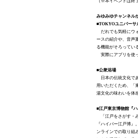
（※本イベントは終
みゆみゆチャンネル
■TOKYOユニバー
だれでも気軽にウォ
ースの紹介や、音声
る機能がそろってい
実際にアプリを使っ
■公衆浴場
日本の伝統文化であ
用いただくため、「東
湯文化の味わいを体
■江戸東京博物館『
「江戸をさがす・み
『ハイパー江戸博』。
ンラインでの取り組