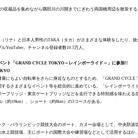
。
点の収蔵品を集めながら隅田川の川開きでにぎわう両国橋周辺を散策する
A（リナ）と日本人男性のTAKA（タカ）がさまざまな体験をしたり、
YouTuber。チャンネル登録者数10.3万人。
ント「GRAND CYCLE TOKYO～レインボーライド～」に参加!!
OKYO
にもよい自転車をさらに身近なものとするため、「GRAND CYCLE 
関するさまざまなイベント等を総合的に進めている。「レインボーライ
ボーブリッジ・東京ゲートブリッジなどを走行できる特別感を味わえる
ル（約19km）、ショート（約8km）の3コースがある。
ピック・パラリンピック競技大会のボート、カヌー会場として、中央防波
の水上競技場。主にボートの国際大会や練習場などとして活用するほか