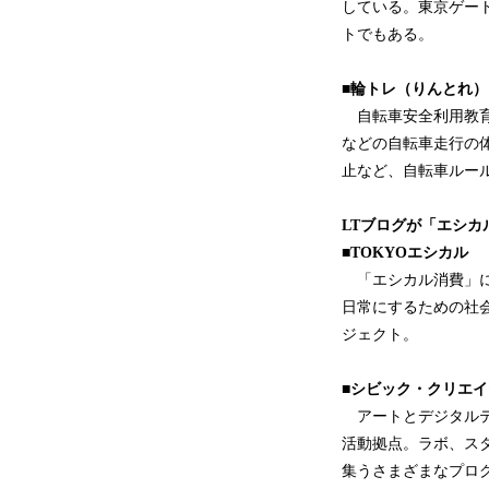
している。東京ゲー
トでもある。
■輪トレ（りんとれ）
自転車安全利用教育
などの自転車走行の
止など、自転車ルー
LTブログが「エシ
■TOKYOエシカル
「エシカル消費」に
日常にするための社
ジェクト。
■シビック・クリエイ
アートとデジタルテ
活動拠点。ラボ、ス
集うさまざまなプロ