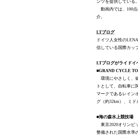
ンツを提供している
動画内では、100
介。
LTブログ
ドイツ人女性のLEN
信している国際カップル
LTブログがライドイベ
■GRAND CYCLE T
環境にやさしく、健康
トとして、自転車に
マークであるレイン
グ（約32km）、ミド
■海の森水上競技場
東京2020オリン
整備された国際水準