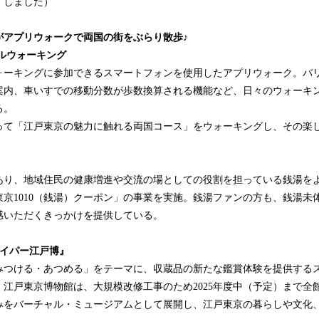
了しました）
がアプリウォークで両国の街をぶらり散歩♪
サルウォーキング
ーキングに参加できるスマートフォンを使用したアプリウォーク。バ
案内、車いすでの移動分数が歩数換算される機能など、日々のウォーキ
る。
て「江戸東京の魅力に触れる両国コース」をウォーキングし、その楽
り、地域住民の健康増進や交流の場としての役割を担っている銭湯を
京1010（銭湯）クーポン」の事業を実施。銭湯ファンの方も、銭湯未
感いただくきっかけを提供している。
ハイパー江戸博』
つける・あつめる」をテーマに、収蔵品の新たな鑑賞体験を提供する
江戸東京博物館は、大規模改修工事のため2025年度中（予定）まで全
みをバーチャル・ミュージアムとして展開し、江戸東京の暮らしや文化