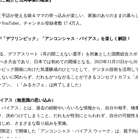
のご紹介と当局事業の概要】
と手話が使える娘＆ママの突っ込みが楽しい、家族のありのままの暮ら
ouTuber。チャンネル登録者数 17.4万人。
が「デフリンピック」「アンコンシャス・バイアス」を楽しく解説！
る、デフアスリート（耳の聞こえない選手）を対象とした国際総合スポー
べき大会であり、日本では初めての開催となる。2025年11月15日から2
ンピック開催に向けた気運醸成のひとつとして、デジタル技術を活用して
えないに関わらず、だれもがつながることができるコンセプトカフェ「
ープン。（「みるカフェ」は終了しました）
バイアス（無意識の思い込み）
バイアス」とは、過去の経験やいろいろな情報から、自分や相手、物
り、決めつけてしまうこと。だれもが性別にとらわれず、自分の可能性
はじめ、さまざまな取り組みを実施。
間限定）で開催した「アンコンシャス・バイアス ウィーク」は、親子向