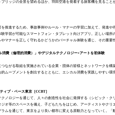
トブリッジの全景を望めるほか、羽田空港を発着する旅客機を見ることが
を推進するため、事故事例やルール・マナーの学習に加えて、発進や
体験学習が可能なスマートフォン・タブレット向けアプリ。正しい場所
ルやマナーを正しく守れるかどうかのバーチャル体験を通じ、その重要
カル消費（倫理的消費）」やデジタルテクノロジー×アートを初体験
つながる取組を実施されている企業・団体の皆様とネットワークを構
会的ムーブメントを創出するとともに、エシカル消費を実践しやすい環
ティブ・ベース東京［CCBT］
クノロジーを通じて、人々の創造性を社会に発揮する（シビック・ク
タジオ等のスペースを備え、子どもたちをはじめ、アーティストやクリ
グラムを通じて、東京をより良い都市に変える原動力となっていく。「