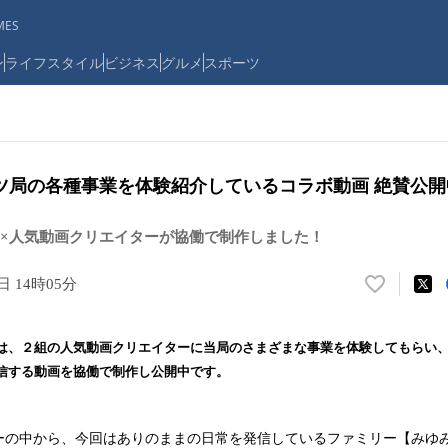
ES
ン
ライフスタイル
ビジネス
グルメ
スポーツ
ツ局の各種事業を体験紹介しているコラボ動画 絶賛公開中
×人気動画クリエイターが協働で制作しました！
日 14時05分
い
い
ね
は、２組の人気動画クリエイターに当局のさまざまな事業を体験してもらい
！
信する動画を協働で制作し公開中です。
数
を
読
ーの中から、今回はありのままの日常を発信しているファミリー【みゆ
み