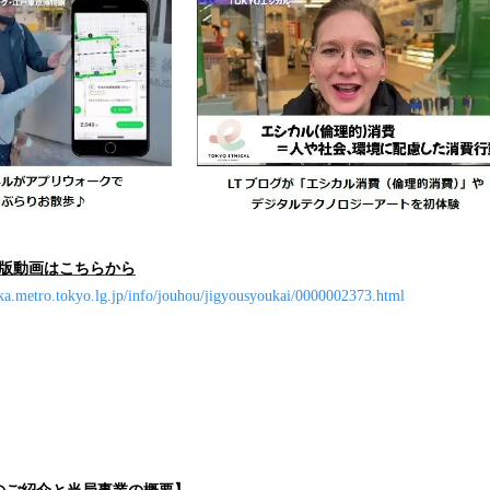
ト版動画はこちらから
ka.metro.tokyo.lg.jp/info/jouhou/jigyousyoukai/0000002373.html