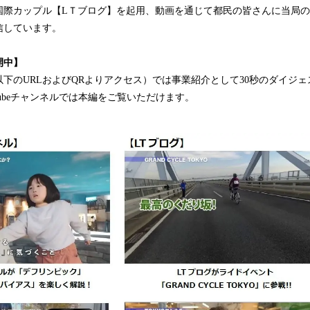
込
国際カップル【LＴブログ】を起用、動画を通じて都民の皆さんに当局
み
信しています。
中
で
開中】
す
下のURLおよびQRよりアクセス）では事業紹介として30秒のダイジ
Tubeチャンネルでは本編をご覧いただけます。