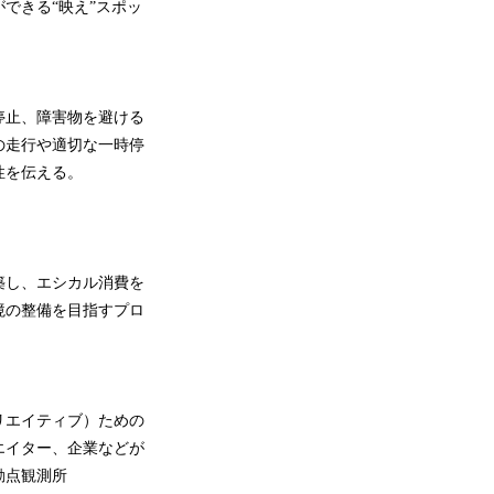
できる“映え”スポッ
停止、障害物を避ける
の走行や適切な一時停
性を伝える。
築し、エシカル消費を
境の整備を目指すプロ
リエイティブ）ための
エイター、企業などが
動点観測所