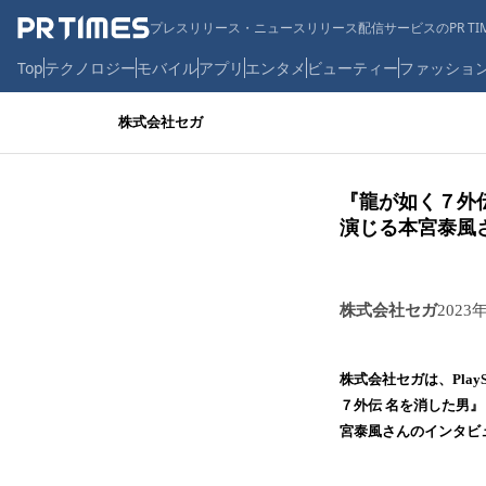
プレスリリース・ニュースリリース配信サービスのPR TIM
Top
テクノロジー
モバイル
アプリ
エンタメ
ビューティー
ファッショ
株式会社セガ
『龍が如く７外
演じる本宮泰風
株式会社セガ
2023
株式会社セガは、PlayStat
７外伝 名を消した男
宮泰風さんのインタビュ