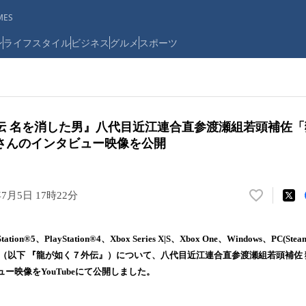
ES
ン
ライフスタイル
ビジネス
グルメ
スポーツ
伝 名を消した男』八代目近江連合直参渡瀬組若頭補佐
さんのインタビュー映像を公開
年7月5日 17時22分
い
い
ね
ion®5、PlayStation®4、Xbox Series X|S、Xbox One、Windows、PC
！
』（以下 『龍が如く７外伝』）について、八代目近江連合直参渡瀬組若頭補佐
数
ー映像をYouTubeにて公開しました。
を
読
み