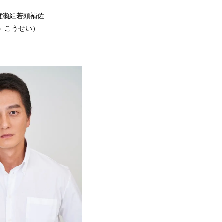
渡瀬組若頭補佐
 こうせい）