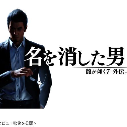
込
み
中
で
す
タビュー映像を公開＞