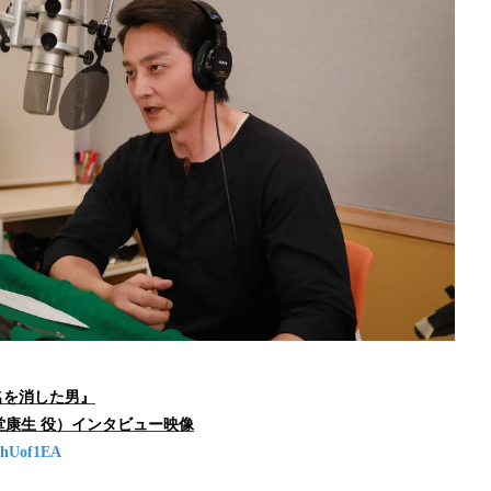
名を消した男』
堂康生 役）インタビュー映像
CkhUof1EA