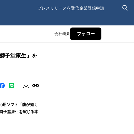
プレスリリースを受信
企業登録申請
会社概要
フォロー
「獅子堂康生」を
(Steam)用ソフト『龍が如く
 獅子堂康生を演じる本