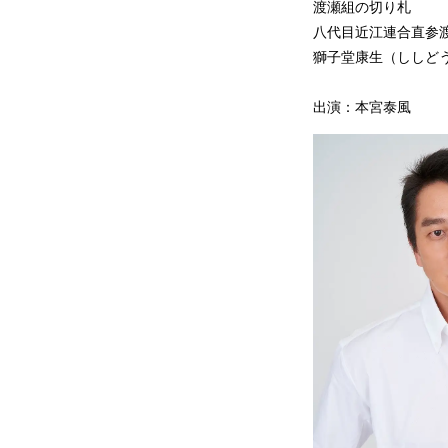
渡瀬組の切り札
八代目近江連合直参
獅子堂康生（ししどう
​出演：本宮泰風