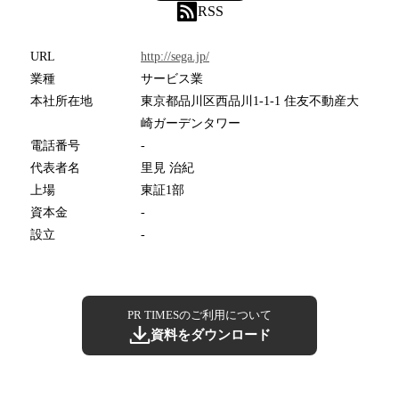
RSS
URL
http://sega.jp/
業種
サービス業
本社所在地
東京都品川区西品川1-1-1 住友不動産大
崎ガーデンタワー
電話番号
-
代表者名
里見 治紀
上場
東証1部
資本金
-
設立
-
PR TIMESのご利用について
資料をダウンロード