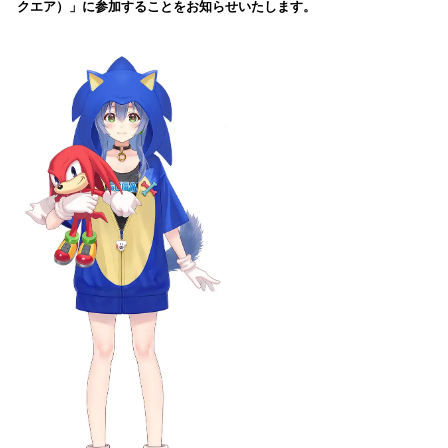
クエア）」に参加することをお知らせいたします。
み
込
み
中
で
す