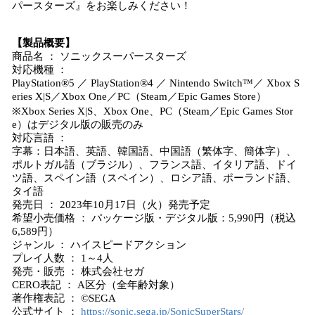
パースターズ』をお楽しみください！
【製品概要】
商品名 ： ソニックスーパースターズ
対応機種 ：
PlayStation®5 ／ PlayStation®4 ／ Nintendo Switch™／ Xbox S
eries X|S／Xbox One／PC（Steam／Epic Games Store）
※Xbox Series X|S、Xbox One、PC（Steam／Epic Games Stor
e）はデジタル版の販売のみ
対応言語 ：
字幕：日本語、英語、韓国語、中国語（繁体字、簡体字）、
ポルトガル語（ブラジル）、フランス語、イタリア語、ドイ
ツ語、スペイン語（スペイン）、ロシア語、ポーランド語、
タイ語
発売日 ： 2023年10月17日（火）発売予定
希望小売価格 ： パッケージ版・デジタル版：5,990円（税込
6,589円）
ジャンル ： ハイスピードアクション
プレイ人数 ： 1～4人
発売・販売 ： 株式会社セガ
CERO表記 ： A区分（全年齢対象）
著作権表記 ： ©SEGA
公式サイト ：
https://sonic.sega.jp/SonicSuperStars/