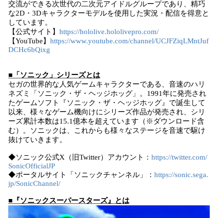
交流ができる次世代の二次元アイドルグループであり、精巧
な2D・3Dキャラクターモデルを使用した実況・配信を得意と
しています。
【公式サイト】
https://hololive.hololivepro.com/
【YouTube】
https://www.youtube.com/channel/UCJFZiqLMntJuf
DCHc6bQixg
■「ソニック」シリーズとは
セガの世界的な人気ゲームキャラクターである、音速のハリ
ネズミ「ソニック・ザ・ヘッジホッグ」。1991年に発売され
たゲームソフト『ソニック・ザ・ヘッジホッグ』で誕生して
以来、様々なゲーム機向けにシリーズ作品が発売され、シリ
ーズ累計本数は15.1億本を超えています（※ダウンロード含
む）。ソニックは、これからも様々なステージを音速で駆け
抜けていきます。
◆ソニック公式X（旧Twitter）アカウント：
https://twitter.com/
SonicOfficialJP
◆ポータルサイト「ソニックチャンネル」：
https://sonic.sega.
jp/SonicChannel/
■『ソニックスーパースターズ』とは