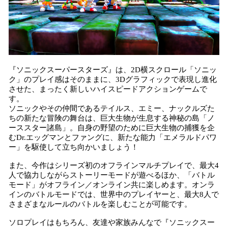
『ソニックスーパースターズ』は、2D横スクロール「ソニッ
ク」のプレイ感はそのままに、3Dグラフィックで表現し進化
させた、まったく新しいハイスピードアクションゲームで
す。
ソニックやその仲間であるテイルス、エミー、ナックルズた
ちの新たな冒険の舞台は、巨大生物が生息する神秘の島「ノ
ーススター諸島」。自身の野望のために巨大生物の捕獲を企
むDr.エッグマンとファングに、新たな能力「エメラルドパワ
ー」を駆使して立ち向かいましょう！
また、今作はシリーズ初のオフラインマルチプレイで、最大4
人で協力しながらストーリーモードが遊べるほか、「バトル
モード」がオフライン／オンライン共に楽しめます。オンラ
インのバトルモードでは、世界中のプレイヤーと、最大8人で
さまざまなルールのバトルを楽しむことが可能です。
ソロプレイはもちろん、友達や家族みんなで『ソニックスー