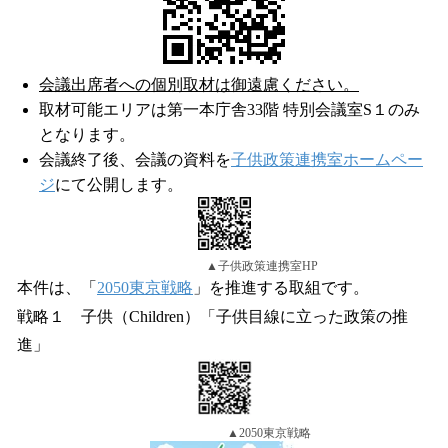
会議出席者への個別取材は御遠慮ください。
取材可能エリアは第一本庁舎33階 特別会議室S１のみ
となります。
会議終了後、会議の資料を
子供政策連携室ホームペー
ジ
にて公開します。
▲子供政策連携室HP
本件は、「
2050東京戦略
」を推進する取組です。
戦略１ 子供（Children）「子供目線に立った政策の推
進」
▲2050東京戦略