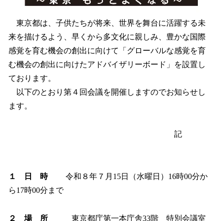
読
み
込
東京都は、子供たちが将来、世界を舞台に活躍する未
み
来を描けるよう、早くから多文化に親しみ、豊かな国際
中
感覚を育む機会の創出に向けて「グローバルな感覚を育
で
す
む機会の創出に向けたアドバイザリーボード」を設置し
ております。
以下のとおり第４回会議を開催しますのでお知らせし
ます。
記
１ 日 時
令和８年７月15日（水曜日）16時00分か
ら17時00分まで
２ 場 所
東京都庁第一本庁舎33階 特別会議室