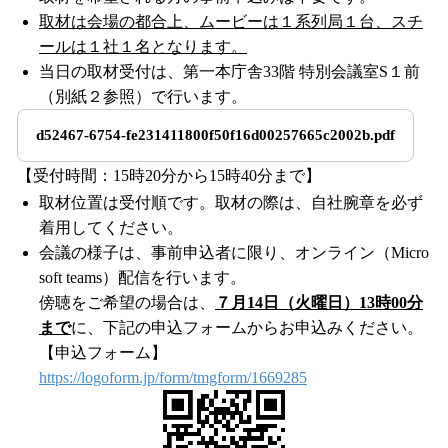
取材は会場の都合上、ムービーは１系列局１台、スチ
ールは１社１名となります。
当日の取材受付は、第一本庁舎33階 特別会議室S１前
（別紙２参照）で行います。
d52467-6754-fe231411800f50f16d00257665c2002b.pdf
【受付時間：15時20分から15時40分まで】
取材位置は受付順です。取材の際は、自社腕章を必ず
着用してください。
会議の様子は、事前申込者に限り、オンライン（Micro
soft teams）配信を行います。
傍聴をご希望の場合は、
７月14日（火曜日）13時00分
まで
に、下記の申込フォームからお申込みください。
【申込フォーム】
https://logoform.jp/form/tmgform/1669285