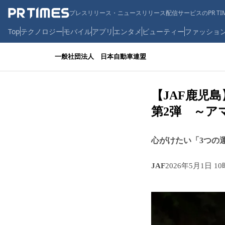
プレスリリース・ニュースリリース配信サービスのPR TIM
Top
テクノロジー
モバイル
アプリ
エンタメ
ビューティー
ファッショ
一般社団法人 日本自動車連盟
【JAF鹿児
第2弾 ～ア
心がけたい「3つの
JAF
2026年5月1日 1