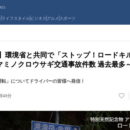
ES
ン
ライフスタイル
ビジネス
グルメ
スポーツ
島】環境省と共同で「ストップ！ロードキ
マミノクロウサギ交通事故件数 過去最多
運転」についてドライバーの皆様へ発信！
0時40分
い
い
ね
！
数
を