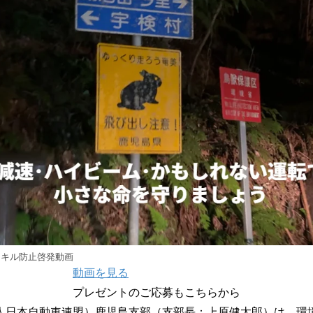
読
み
込
み
中
で
す
ードキル防止啓発動画
動画を見る
プレゼントのご応募もこちらから
人日本自動車連盟）鹿児島支部（支部長：上原健太郎）は、環境省