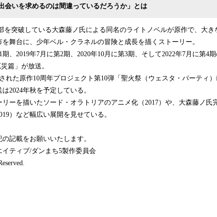
出会いを求めるのは間違っているだろうか」とは
0万部を突破している大森藤ノ氏による同名のライトノベルが原作で、大
市を舞台に、少年ベル・クラネルの冒険と成長を描くストーリー。
1期、2019年7月に第2期、2020年10月に第3期、そして2022年7月に第
 厄災篇」が放送。
開催された原作10周年プロジェクト第10弾「聖火祭（ウェスタ・パーティ）i
は2024年秋を予定している。
リーを描いたソード・オラトリアのアニメ化（2017）や、大森藤ノ氏
019）など幅広い展開を見せている。
記の記載をお願いいたします。
エイティブ/ダンまち5製作委員会
Reserved.