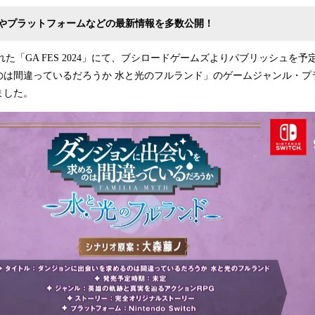
込
やプラットフォームなどの最新情報を多数公開！
み
中
で
された「GA FES 2024」にて、ブシロードゲームズよりパブリッシュを
す
のは間違っているだろうか 水と光のフルランド」のゲームジャンル・プ
ました。