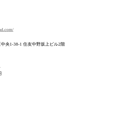
oad.com/
央1-38-1 住友中野坂上ビル2階
ス
円