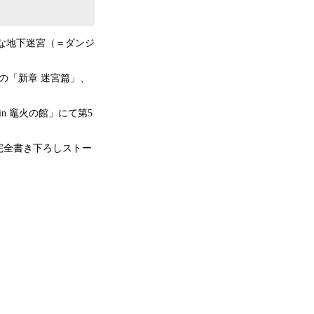
きな地下迷宮（＝ダンジ
4期の「新章 迷宮篇」、
n 竈火の館」にて第5
完全書き下ろしストー