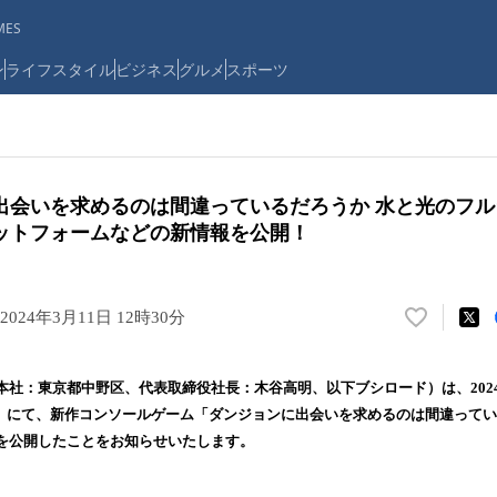
ES
ン
ライフスタイル
ビジネス
グルメ
スポーツ
出会いを求めるのは間違っているだろうか 水と光のフ
ットフォームなどの新情報を公開！
2024年3月11日 12時30分
い
い
ね
社：東京都中野区、代表取締役社長：木谷高明、以下ブシロード）は、2024年
！
2024」にて、新作コンソールゲーム「ダンジョンに出会いを求めるのは間違って
数
を公開したことをお知らせいたします。
を
読
み