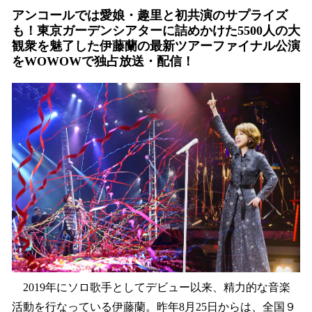
ね
アンコールでは愛娘・趣里と初共演のサプライズ
！
も！東京ガーデンシアターに詰めかけた5500人の大
数
観衆を魅了した伊藤蘭の最新ツアーファイナル公演
を
読
をWOWOWで独占放送・配信！
み
込
み
中
で
す
2019年にソロ歌手としてデビュー以来、精力的な音楽
活動を行なっている伊藤蘭。昨年8月25日からは、全国９