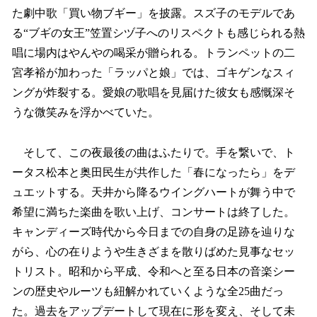
た劇中歌「買い物ブギー」を披露。スズ子のモデルであ
る“ブギの女王”笠置シヅ子へのリスペクトも感じられる熱
唱に場内はやんやの喝采が贈られる。トランペットの二
宮孝裕が加わった「ラッパと娘」では、ゴキゲンなスィ
ングが炸裂する。愛娘の歌唱を見届けた彼女も感慨深そ
うな微笑みを浮かべていた。
そして、この夜最後の曲はふたりで。手を繋いで、ト
ータス松本と奥田民生が共作した「春になったら」をデ
ュエットする。天井から降るウイングハートが舞う中で
希望に満ちた楽曲を歌い上げ、コンサートは終了した。
キャンディーズ時代から今日までの自身の足跡を辿りな
がら、心の在りようや生きざまを散りばめた見事なセッ
トリスト。昭和から平成、令和へと至る日本の音楽シー
ンの歴史やルーツも紐解かれていくような全25曲だっ
た。過去をアップデートして現在に形を変え、そして未