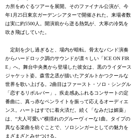
カ所をめぐるツアーを展開。そのファイナル公演が、今
年1月25日東京ガーデンシアターで開催された。来場者数
は実に約5500人。開演前から迸る熱気が、大寒の冷気を
吹き飛ばしていた。
定刻を少し過ぎると、場内が暗転。骨太なバンド演奏
からハードロック調のサウンドが凛々しい「ICE ON FIR
E」へ。舞台中央奥から登場した彼女は、黒のライダース
ジャケット姿。森雪之丞が描いたアダルトかつクールな
世界を歌い上げる。2曲目はファースト・ソロ・シングル
「恋するリボルバー」。疾走感あふれるコンサートの定
番曲に、真っ赤なペンライトを振って応えるオーディエ
ンス。ハートはすでに着火済だ。続く「なみだは媚薬」
は、“大人可愛い”横揺れのグルーヴィーな1曲。タイプの
異なる楽曲を紡ぐことで、ソロシンガーとしての魅力を
まざまざとみせつける。