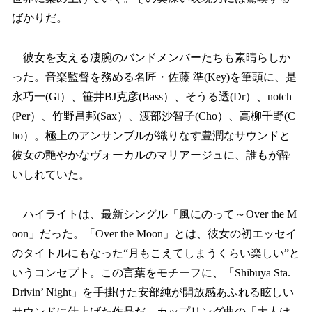
ばかりだ。
彼女を支える凄腕のバンドメンバーたちも素晴らしか
った。音楽監督を務める名匠・佐藤 準(Key)を筆頭に、是
永巧一(Gt）、笹井BJ克彦(Bass）、そうる透(Dr）、notch
(Per）、竹野昌邦(Sax）、渡部沙智子(Cho）、高柳千野(C
ho）。極上のアンサンブルが織りなす豊潤なサウンドと
彼女の艶やかなヴォーカルのマリアージュに、誰もが酔
いしれていた。
ハイライトは、最新シングル「風にのって～Over the M
oon」だった。「Over the Moon」とは、彼女の初エッセイ
のタイトルにもなった“月もこえてしまうくらい楽しい”と
いうコンセプト。この言葉をモチーフに、「Shibuya Sta.
Drivin’ Night」を手掛けた安部純が開放感あふれる眩しい
サウンドに仕上げた作品だ。カップリング曲の「大人は