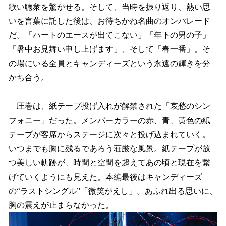
歌い聴衆を驚かせる。そして、当時を振り返り、熱い思
いを言葉に託した後は、お待ちかね名曲のオンパレード
だ。「ハートのエースが出てこない」「年下の男の子」
「暑中お見舞い申し上げます」、そして「春一番」。そ
の場にいる全員とキャンディーズという永遠の輝きを分
かち合う。
圧巻は、紙テープ投げ入れが解禁された「哀愁のシン
フォニー」だった。メンバーカラーの赤、青、黄色の紙
テープが客席からステージに次々と投げ込まれていく。
いつまでも胸に残るであろう荘厳な風景。紙テープが放
つ美しい軌跡が、時間と空間を超えてあの頃と現在を繋
げていくようにも見えた。本編最後はキャンディーズ
の“ラストシングル”「微笑がえし」。あふれ出る思いに、
胸の震えが止まらなかった。