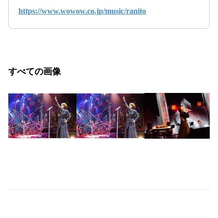
https://www.wowow.co.jp/music/ranito
すべての画像