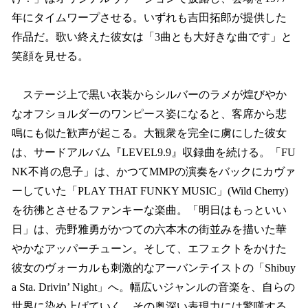
年にタイムワープさせる。いずれも吉田拓郎が提供した
作品だ。歌い終えた彼女は「3曲とも大好きな曲です」と
笑顔を見せる。
ステージ上で黒い衣装からシルバーのラメが煌びやか
なオフショルダーのワンピース姿になると、客席から悲
鳴にも似た歓声が起こる。大観衆を完全に虜にした彼女
は、サードアルバム『LEVEL9.9』収録曲を続ける。「FU
NK不肖の息子」は、かつてMMPの演奏をバックにカヴァ
ーしていた「PLAY THAT FUNKY MUSIC」(Wild Cherry)
を彷彿とさせるファンキーな楽曲。「明日はもっといい
日」は、売野雅勇がかつての六本木の街並みを描いた華
やかなアッパーチューン。そして、エフェクトをかけた
彼女のヴォーカルも刺激的なアーバンテイストの「Shibuy
a Sta. Drivin’ Night」へ。幅広いジャンルの音楽を、自らの
世界に染め上げていく。その奥深い表現力には驚嘆する