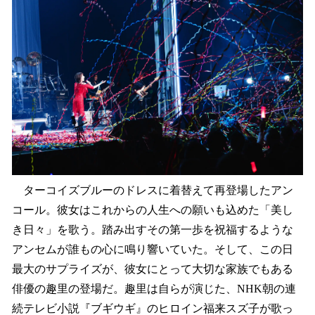
ターコイズブルーのドレスに着替えて再登場したアン
コール。彼女はこれからの人生への願いも込めた「美し
き日々」を歌う。踏み出すその第一歩を祝福するような
アンセムが誰もの心に鳴り響いていた。そして、この日
最大のサプライズが、彼女にとって大切な家族でもある
俳優の趣里の登場だ。趣里は自らが演じた、NHK朝の連
続テレビ小説『ブギウギ』のヒロイン福来スズ子が歌っ