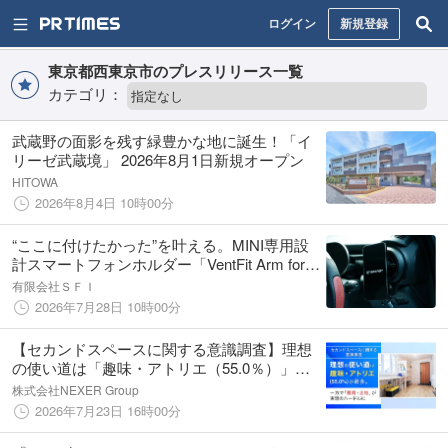
ログイン
新規登録
東京都西東京市のプレスリリース一覧
カテゴリ：
武蔵野の面影を残す緑豊かな地に誕生！「イ
リーゼ武蔵境」 2026年8月1日新規オープン
HITOWA
2026年8月4日 10時00分
“ここに付けたかった”を叶える。MINI専用設
計スマートフォンホルダー「VentFit Arm for
MINI」を発売
有限会社ＳＦＩ
2026年7月28日 10時00分
【セカンドスペースに関する意識調査】理想
の使い道は「趣味・アトリエ（55.0％）」が
最多。一方で「費用・土地」が実現のハード
株式会社NEXER Group
ルに
2026年7月23日 16時00分