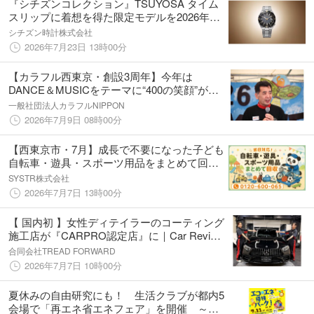
『シチズンコレクション』TSUYOSA タイム
スリップに着想を得た限定モデルを2026年8
月6日発売
シチズン時計株式会社
2026年7月23日 13時00分
【カラフル西東京・創設3周年】今年は
DANCE＆MUSICをテーマに“400の笑顔”が交
錯するステージに！
一般社団法人カラフルNIPPON
2026年7月9日 08時00分
【西東京市・7月】成長で不要になった子ども
自転車・遊具・スポーツ用品をまとめて回収
｜西東京市 自転車 処分にも対応、最大1,000
SYSTR株式会社
円割引｜不用品回収のまるっと本舗
2026年7月7日 13時00分
【 国内初 】女性ディテイラーのコーティング
施工店が『CARPRO認定店』に｜Car Revive
One／西東京市
合同会社TREAD FORWARD
2026年7月7日 10時00分
夏休みの自由研究にも！ 生活クラブが都内5
会場で「再エネ省エネフェア」を開催 ～親