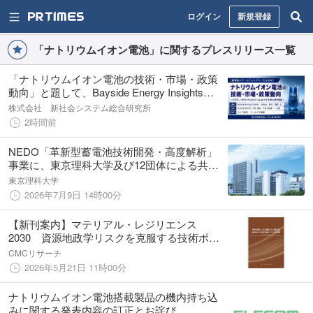
ログイン
新規登録
「ナトリウムイオン電池」に関するプレスリリース一覧
「ナトリウムイオン電池の技術・市場・政策
動向」と題して、Bayside Energy Insights
Partner 高木 裕登氏によるセミナーを2026年9
株式会社 新社会システム総合研究所
月11日(金)に開催!!
2時間前
NEDO「革新型蓄電池技術開発・高度解析」
事業に、東京理科大学及び12団体による共同
提案の「ナトリウムイオン電池の技術開発」
東京理科大学
が採択
2026年7月9日 14時00分
【新刊案内】マテリアル・レジリエンス
2030 資源地政学リスクを克服する技術ポー
トフォリオと財務戦略 発行：（株）シーエム
CMCリサーチ
シー・リサーチ
2026年5月21日 11時00分
ナトリウムイオン電池搭載製品の機内持ち込
みに関する発表内容の訂正とお詫び