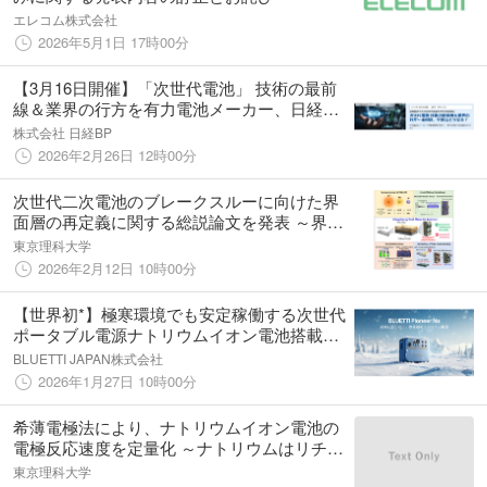
エレコム株式会社
2026年5月1日 17時00分
【3月16日開催】「次世代電池」 技術の最前
線＆業界の行方を有力電池メーカー、日経ク
ロステック編集委員らが解説
株式会社 日経BP
2026年2月26日 12時00分
次世代二次電池のブレークスルーに向けた界
面層の再定義に関する総説論文を発表 ～界面
層理解における見過ごされてきた核心と、設
東京理科大学
計の巧拙が電池特性に与える重大な影響～
2026年2月12日 10時00分
【世界初*】極寒環境でも安定稼働する次世代
ポータブル電源ナトリウムイオン電池搭載
「Pioneer Na」を2026年1月27日より発売
BLUETTI JAPAN株式会社
2026年1月27日 10時00分
希薄電極法により、ナトリウムイオン電池の
電極反応速度を定量化 ～ナトリウムはリチウ
ムより速く、低温でも高性能を実現～
東京理科大学