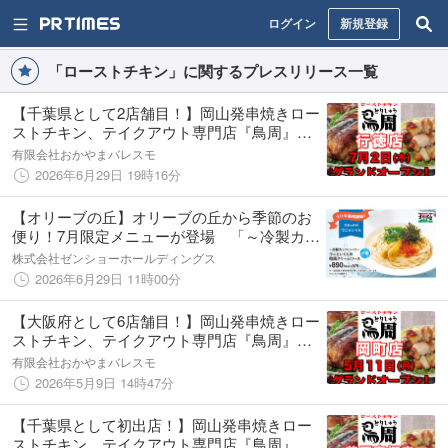
ログイン
新規登録
「ローストチキン」に関するプレスリリース一覧
【千葉県として2店舗目！】岡山発串焼きロー
ストチキン、テイクアウト専門店『鳥周』が
令和8年7月2日(木)に千葉県市川市行徳駅前で
有限会社おかやまバレスモ
『鳥周 行徳店』をオープン！全国26店舗
2026年6月29日 19時16分
【オリーブの丘】オリーブの丘から季節のお
便り！7月限定メニューが登場 「～冷製カッ
ペリーニ～ ウニといくらの和風クリームソー
株式会社ゼンショーホールディングス
ス」を発売
2026年6月29日 11時00分
【大阪府として6店舗目！】岡山発串焼きロー
ストチキン、テイクアウト専門店『鳥周』が
令和8年5月11日(月)に大阪府豊中市中桜塚で
有限会社おかやまバレスモ
『鳥周 岡町店』をオープン！
2026年5月9日 14時47分
【千葉県として初出店！】岡山発串焼きロー
ストチキン、テイクアウト専門店『鳥周』が