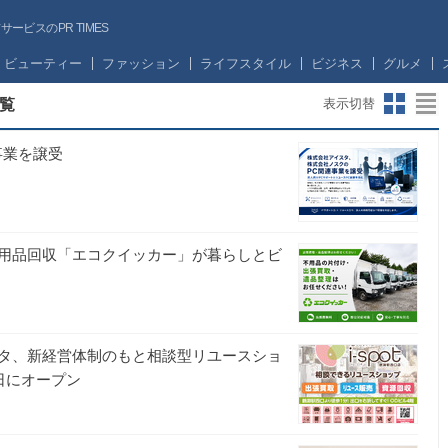
ビスのPR TIMES
ビューティー
ファッション
ライフスタイル
ビジネス
グルメ
覧
表示切替
事業を譲受
用品回収「エコクイッカー」が暮らしとビ
タ、新経営体制のもと相談型リユースショ
1日にオープン