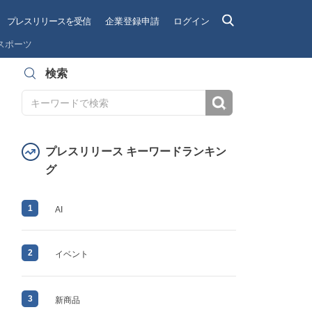
プレスリリースを受信
企業登録申請
ログイン
スポーツ
検索
検索
プレスリリース キーワードランキン
グ
1
AI
2
イベント
3
新商品