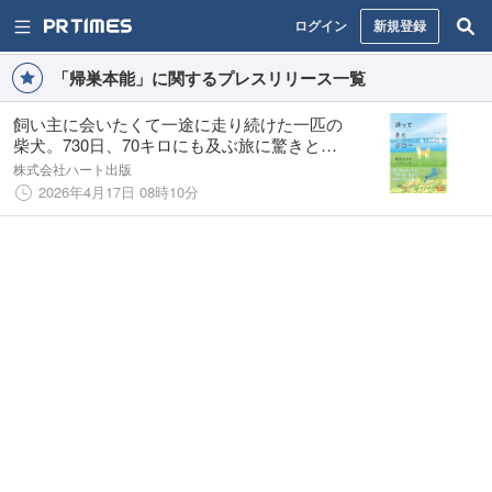
ログイン
新規登録
「帰巣本能」に関するプレスリリース一覧
飼い主に会いたくて一途に走り続けた一匹の
柴犬。730日、70キロにも及ぶ旅に驚きと感
動！話題の『新装改訂版 帰ってきたジロー』
株式会社ハート出版
が早くも3刷決定
2026年4月17日 08時10分