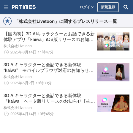
ログイン
新規登録
「株式会社Livetoon」に関するプレスリリース一覧
【国内初】3D AIキャラクターとお話できる新
体験アプリ「kaiwa」iOS版リリースのお知ら
せ
株式会社Livetoon
2025年8月14日 11時47分
3D AIキャラクターと会話できる新体験
“kaiwa” モバイルブラウザ対応のお知らせ
【株式会社Livetoon】
株式会社Livetoon
2025年5月2日 18時30分
3D AIキャラクターと会話できる新体験
「kaiwa」ベータ版リリースのお知らせ【株式
会社Livetoon】
株式会社Livetoon
2025年4月14日 19時45分