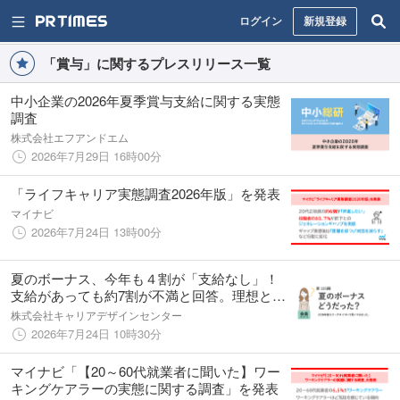
ログイン
新規登録
「賞与」に関するプレスリリース一覧
中小企業の2026年夏季賞与支給に関する実態
調査
株式会社エフアンドエム
2026年7月29日 16時00分
「ライフキャリア実態調査2026年版」を発表
マイナビ
2026年7月24日 13時00分
夏のボーナス、今年も４割が「支給なし」！
支給があっても約7割が不満と回答。理想との
乖離が埋まらず。／『女の転職type』が働く
株式会社キャリアデザインセンター
女性にアンケート【第135回】
2026年7月24日 10時30分
マイナビ「【20～60代就業者に聞いた】ワー
キングケアラーの実態に関する調査」を発表