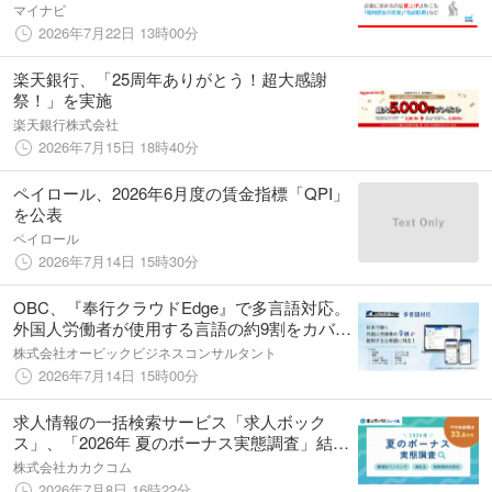
マイナビ
2026年7月22日 13時00分
楽天銀行、「25周年ありがとう！超大感謝
祭！」を実施
楽天銀行株式会社
2026年7月15日 18時40分
ペイロール、2026年6月度の賃金指標「QPI」
を公表
ペイロール
2026年7月14日 15時30分
OBC、『奉行クラウドEdge』で多言語対応。
外国人労働者が使用する言語の約9割をカバー
し、多様な人材が安心して働ける環境づくり
株式会社オービックビジネスコンサルタント
を支援
2026年7月14日 15時00分
求人情報の一括検索サービス「求人ボック
ス」、「2026年 夏のボーナス実態調査」結果
を発表
株式会社カカクコム
2026年7月8日 16時22分