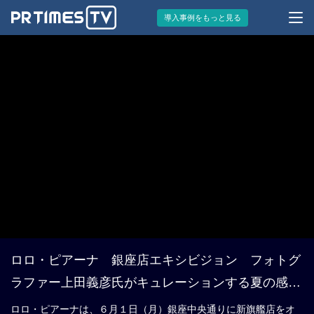
導入事例をもっと見る
ロロ・ピアーナ 銀座店エキシビジョン フォトグ
ラファー上田義彦氏がキュレーションする夏の感
触 Touch of Summer プレスプレビュー
ロロ・ピアーナは、６月１日（月）銀座中央通りに新旗艦店をオ