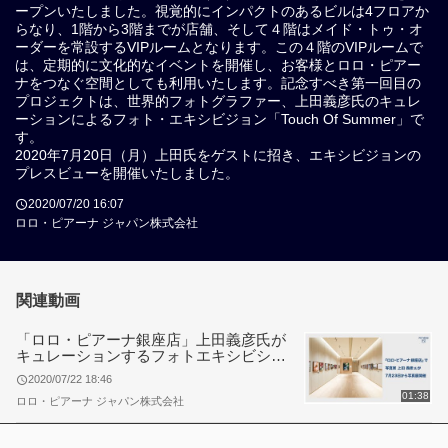
ープンいたしました。視覚的にインパクトのあるビルは4フロアか
らなり、1階から3階までが店舗、そして４階はメイド・トゥ・オ
ーダーを常設するVIPルームとなります。この４階のVIPルームで
は、定期的に文化的なイベントを開催し、お客様とロロ・ピアー
ナをつなぐ空間としても利用いたします。記念すべき第一回目の
プロジェクトは、世界的フォトグラファー、上田義彦氏のキュレ
ーションによるフォト・エキシビジョン「Touch Of Summer」で
す。
2020年7月20日（月）上田氏をゲストに招き、エキシビジョンの
プレスビューを開催いたしました。
2020/07/20 16:07
ロロ・ピアーナ ジャパン株式会社
関連動画
「ロロ・ピアーナ銀座店」上田義彦氏が
キュレーションするフォトエキシビショ
ンが7月23日より開催 YouTube LIVEに
2020/07/22 18:46
てオンラインプレビューを実施
01:38
ロロ・ピアーナ ジャパン株式会社