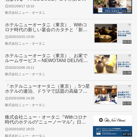
が販売中！
2021/09/17 18:10
01:00
株式会社ニュー・オータニ
ホテルニューオータニ（東京）、Withコ
ロナ時代の新しい宴会のカタチと「新・
立食パーティープラン」の販売を開始
2020/10/15 13:00
00:53
株式会社ニュー・オータニ
ホテルニューオータニ（東京）、お家で
ルームサービス～NEWOTANI DELIVERY
SERVICE～ 第一弾「スイーツデリバリ
2020/10/06 19:11
ー」の提供を開始
01:06
株式会社ニュー・オータニ
「ホテルニューオータニ（東京）」5つ星
ホテルの連泊、ドラマで話題の高級フラ
ンスレストランのランチコースが愉しめ
2020/10/06 14:28
る、限定宿泊プランの販売を開始
01:02
株式会社ニュー・オータニ
株式会社ニュー・オータニ『Withコロナ
時代のホテルの“ニューノーマル”』日本
交通株式会社、GROOVE X 株式会社 共
2020/10/02 18:03
同記者発表会
47:03
株式会社ニュー・オータニ