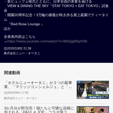
・新ビュッフェ様式とともに、日本全国の美食を届ける
VIEW & DINING THE SKY『STAY TOKYO + EAT TOKYO』試食
会
・開園20周年記念！3万輪の薔薇が咲き誇る屋上庭園でティータイ
ム
『Red Rose Lounge 』
ほか
全発表内容はこちら
→
https://www.youtube.com/watch?v=Wd2jgb8qrKI&t
2020/10/02 21:38
株式会社ニュー・オータニ
関連動画
「ホテルニューオータニ」が２つの新事
業、「マリッジコンシェルジュ」と「サ
ービスアパートメント」を発表
2022/03/01 17:05
01:20
株式会社ニュー・オータニ
3か月分が即完売！猫たちと可憐な花柄に
包まれる「PAUL & JOE」コラボ第２弾