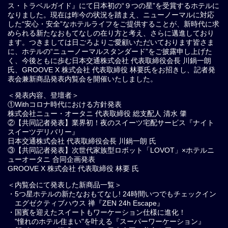
ス・トラベルガイド』にて日本初の“９つの星”を受賞するホテルに
なりました。現在は昨今の状況を踏まえ、ニューノーマルに対応
した“安心・安全”なホテルライフをご提供することが、新時代に求
められる新たなおもてなしの在り方と考え、さらに邁進しており
ます。 つきましては日ごろよりご愛顧いただいております皆さま
に、ホテルの“ニューノーマルスタンダード”をご披露申し上げた
く、今後ともに歩む日本交通株式会社 代表取締役会長 川鍋一朗
氏、GROOVE X 株式会社 代表取締役 林要氏をお招きし、記者発
表会兼新商品発表内覧会を開催いたしました。
＜発表内容、登壇者＞
①Withコロナ時代における方針発表
株式会社ニュー・オータニ 代表取締役 総支配人 清水 肇
②【共同記者発表】業界初！夜のスイーツ宅配サービス『ナイト
スイーツデリバリー』
日本交通株式会社 代表取締役会長 川鍋一朗 氏
③【共同記者発表】次世代家族型ロボット「LOVOT」×ホテルニ
ューオータニ 合同企画発表
GROOVE X 株式会社 代表取締役 林要 氏
＜内覧会にて発表した新商品一覧＞
・5つ星ホテルの新たなおもてなし! 24時間いつでもチェックイン
エグゼクティブハウス 禅『ZEN 24h Escape』
・国賓を迎えたスイートもワーケーション仕様に進化！
"憧れのホテル住まい"を叶える『スーパーワーケーション』