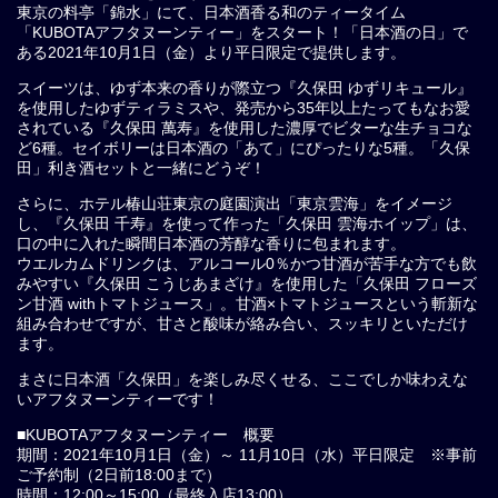
東京の料亭「錦水」にて、日本酒香る和のティータイム
「KUBOTAアフタヌーンティー」をスタート！「日本酒の日」で
ある2021年10月1日（金）より平日限定で提供します。
スイーツは、ゆず本来の香りが際立つ『久保田 ゆずリキュール』
を使用したゆずティラミスや、発売から35年以上たってもなお愛
されている『久保田 萬寿』を使用した濃厚でビターな生チョコな
ど6種。セイボリーは日本酒の「あて」にぴったりな5種。「久保
田」利き酒セットと一緒にどうぞ！
さらに、ホテル椿山荘東京の庭園演出「東京雲海」をイメージ
し、『久保田 千寿』を使って作った「久保田 雲海ホイップ」は、
口の中に入れた瞬間日本酒の芳醇な香りに包まれます。
ウエルカムドリンクは、アルコール0％かつ甘酒が苦手な方でも飲
みやすい『久保田 こうじあまざけ』を使用した「久保田 フローズ
ン甘酒 withトマトジュース」。甘酒×トマトジュースという斬新な
組み合わせですが、甘さと酸味が絡み合い、スッキリといただけ
ます。
まさに日本酒「久保田」を楽しみ尽くせる、ここでしか味わえな
いアフタヌーンティーです！
■KUBOTAアフタヌーンティー 概要
期間：2021年10月1日（金）～ 11月10日（水）平日限定 ※事前
ご予約制（2日前18:00まで）
時間：12:00～15:00（最終入店13:00）