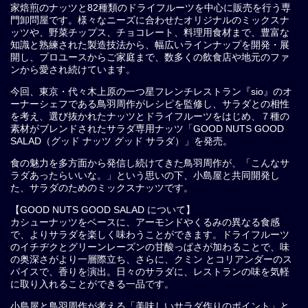
家焙煎のナッツと82種類のドライフルーツを中心に販売を行う専
門卸問屋です。様々なニーズに合わせたオリジナルのミックスナ
ッツや、野菜チップス、チョコレート、料理用食材まで、豊富な
知識と熟練された製造技法から、幅広いラインナップを開発・展
開し、プロユースからご家庭まで、数多くの飲食店や地元のファ
ンから愛され続けています。
今回、東京・代々木上原の一つ星フレンチレストラン『sio』のオ
ーナーシェフである鳥羽周作がレシピを監修し、サラダとの相性
を考え、選び抜かれたナッツとドライフルーツをはじめ、７種の
素材がブレンドされたサラダ専用ナッツ「GOOD NUTS GOOD
SALAD（グッド ナッツ グッド サラダ）」を発売。
食の魅力を多方面から発信し続けてきた鳥羽周作が、「こんなサ
ラダあったらいいな。」という思いの下、小島屋と共同開発し
た、サラダのためのミックスナッツです。
【​GOOD NUTS GOOD SALAD について】
カシューナッツをベースに、アーモンドやくるみの異なる⾷感
で、よりサラダを楽しく味わうことができます。ドライフルーツ
のイチヂクとグリーンレーズンの⽢酸っぱさが加わることで、味
の奥深さがより⼀層際⽴ち、さらに、クミン とコリアンダーのス
パイスで、⾹りを演出。⽇々のサラダに、レストランの味を気軽
に取り⼊れることができる⼀品です。
⼩島屋と⿃⽻周作が考える「美味しいサラダ作りのポイント」と