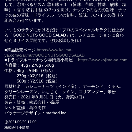
して、①⾷べるリズム ②五味＋１ （旨味、苦味、⽢味、酸味、塩
味）＋⾹り ③お⼿軽 の３つを掲げ、ナッツそのものの旨味、ナッ
ツの⽪の苦味、ドライフルーツの⽢味、酸味、スパイスの⾹りを
組み合わせています。
いつものサラダにかけるだけ！プロのスペシャルサラダに仕上が
る「GOOD NUTS GOOD SALAD」は、シチュエーションに合わ
せた３サイズ展開です。ぜひお試しあれ！
■商品販売ページ
https://www.kojima-
ya.com/c/all/nut/GOODNUTSGOODSALAD
■ドライフルーツナッツ専門店小島屋
https://www.kojima-ya.com
内容量：45g / 270g / 500g
価格：45g ：¥648（税込）
270g：¥2,916（税込）
500g：¥2,916（税込）
原材料名：カシューナッツ（インド産）、アーモンド、くるみ、
グリーンレーズン、いちじく、クミン、コリアンダー、⽶粉
発売⽇：2021 年8 ⽉31 ⽇（⽕、野菜の⽇）
製造・販売：株式会社 ⼩島屋
レシピ監修：⿃⽻周作
パッケージデザイン：method inc.
2021/09/29 17:00
株式会社小島屋