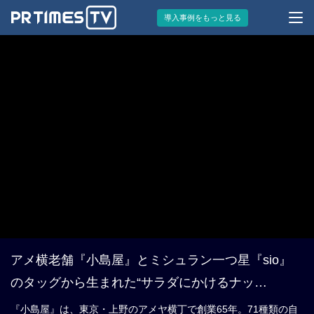
導入事例をもっと見る
アメ横老舗『小島屋』とミシュラン一つ星『sio』
のタッグから生まれた“サラダにかけるナッ
ツ”「GOOD NUTS GOOD SALAD」
『小島屋』は、東京・上野のアメヤ横丁で創業65年。71種類の自