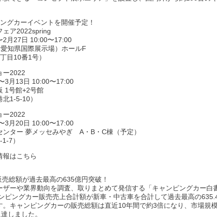
ピングカーイベントを開催予定！
2022spring
月27日 10:00〜17:00
xpo（愛知県国際展示場）ホールF
丁目10番1号）
ー2022
月13日 10:00〜17:00
 1号館+2号館
1-5-10）
ー2022
月20日 10:00〜17:00
ンター 夢メッセみやぎ A・B・C棟（予定）
1-7）
情報はこちら
販売総額が過去最高の635億円突破！
ーザーや業界動向を調査、取りまとめて発信する「キャンピングカー白書
ャンピングカー販売売上合計額が新車・中古車を合計して過去最高の635.
す。キャンピングカーの販売総額は直近10年間で約3倍になり、市場規
台に達しました。