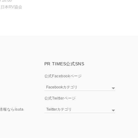
8 16:00
日本RV協会
PR TIMES公式SNS
公式Facebookページ
Facebookカテゴリ
PR TIMES TV
公式Twitterページ
テクノロジー
報ならisuta
Twitterカテゴリ
アプリケーション
PR TIMES TV
スタートアップ
ニュース