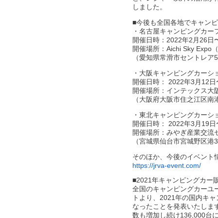
しました。
■今後も全国各地でキャン
・名古屋キャンピングカーフェア
開催日時：2022年2月26日〜2
開催場所：Aichi Sky E
（愛知県常滑市セントレア5
・大阪キャンピングカーショ
開催日時： 2022年3月12日〜3
開催場所：インテックス大阪
（大阪府大阪市住之江区南港北
・東北キャンピングカーショ
開催日時： 2022年3月19日〜3
開催場所：みやぎ産業交流セ
（宮城県仙台市宮城野区港3-
そのほか、今後のイベント
https://jrva-event.com/
■2021年キャンピングカー
全国のキャンピングカーユ
トより、2021年の国内キ
なったことを発表いたしま
数も増加し続け136,000