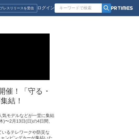
ログイン
プレスリリースを受信
』開催！「守る・
が集結！
・人気モデルなどが一堂に集結
〜2月13日(日)の4日間、
ているテレワークや防災な
キャンピングカーが集結いた