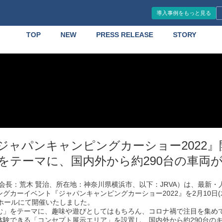
導入事例をもっと見る
TOP
NEW
PRESS RELEASE
STORY
ジャパンキャンピングカーショー2022
をテーマに、国内外から約290台の車両
会長：荒木 賢治、所在地：神奈川県横浜市、以下：JRVA）は、最新
カーイベント『ジャパンキャンピングカーショー2022』を2月10日(木)
4ホールにて開催いたしました。
む」をテーマに、趣味や遊びとしてはもちろん、コロナ禍で注目を集め
体験できる「コンセプト展示エリア」を設置し、国内外から約290台の