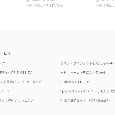
2024/02/07 16:00
2023/02/0
一般社団法人日本RV協会
一般社団法人
ービス
ORY
タスク・プロジェクト管理ならJooto
ならPR TIMES TV
無料フォーム・FAQならTayori
ト配信ならPR TIMES LIVE
PR事例ならPR EDGE
GAZINE
"おしゃれでかわいくて、しあわせ"な情
測定はWebクリッピング
今週の運勢ならisutaの12星座占い