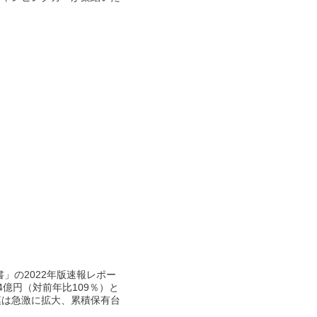
」の2022年版速報レポー
4億円（対前年比109％）と
模は急激に拡大、累積保有台