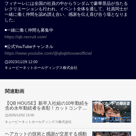
フィナーレには全国の社員の中からランダムで豪華景品が当たる
レクリエーションも行われ、イベント全体を通して、社員同士が
一緒に働く仲間を認め讃え合い、感謝を伝え喜び合う場となりま
した。
◾️一緒に働く仲間も募集中
https://qb-recruit.com/
◾️公式YouTubeチャンネル
https://www.youtube.com/@qbqbhouseofficial
2023/11/29 12:00
キュービーネットホールディングス株式会社
関連動画
【QB HOUSE】新卒入社組の10年勤続を
含め永年勤続者を表彰！カットコンテス
トはカナダも初参戦「QBフェス2025」
2025/12/02 13:00
02:20
キュービーネットホールディングス株式会社
ヘアカットの技術と感謝が交差する感動