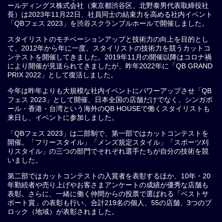
ールディングス株式会社（東京都渋谷区、北野泰男代表取締役社
長）は2023年11月22日、社員同士の結束力を高める社内イベント
「QBフェス 2023」を渋谷スクランブルホールで開催しました。
スタイリストのモチベーションアップと技術力の向上を目的とし
て、2012年から年に一度、スタイリストの技術力を競うカットコ
ンテストを開催してきました。2019年11月の開催以降はコロナ禍
により開催が見送られてきましたが、昨年2022年に「QB GRAND
PRIX 2022」として復活しました。
今年は昨年よりも大規模な社内イベントにパワーアップさせ「QB
フェス 2023」として開催、日本全国の店舗だけでなく、シンガポ
ール・香港・台湾という海外のQB HOUSEで働くスタイリストも
来日し、イベントに参加しました。
「QBフェス 2023」は二部制で、第一部ではカットコンテストを
開催。「フリースタイル」「メンズ規定スタイル」「スポーツ刈
りスタイル」の三つの部門でそれぞれ選手たちが自分の技術を競
いました。
第二部ではカットコンテストの入賞者を表彰するほか、10年・20
年勤続者や売り上げやお客さまアンケートの成績が優秀な店舗も
表彰。さらに、一緒に働く仲間からの投票で選ばれる「ベストサ
ポート賞」の表彰も行い、合計219名の個人、55の店舗、3つのブ
ロック（地域）が表彰されました。