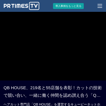
導入事例をもっと見る
QB HOUSE、219名と55店舗を表彰！カットの技術
で競い合い、一緒に働く仲間を認め讃え合う「QB
フェス 2023」を開催
ヘアカット専門店「QB HOUSE」を運営するキュービーネットホ