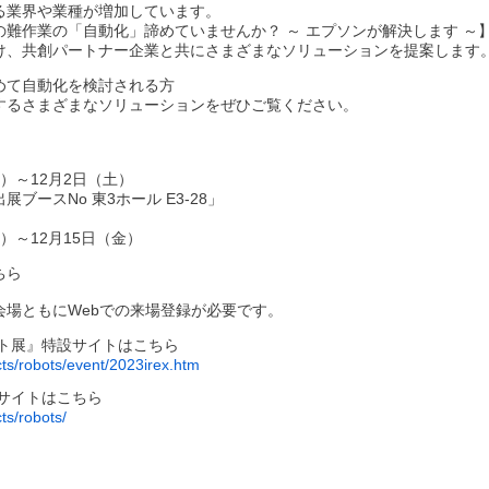
る業界や業種が増加しています。
難作業の「自動化」諦めていませんか？ ～ エプソンが解決します ～
け、共創パートナー企業と共にさまざまなソリューションを提案します
めて自動化を検討される方
するさまざまなソリューションをぜひご覧ください。
水）～12月2日（土）
ブースNo 東3ホール E3-28」
水）～12月15日（金）
ちら
会場ともにWebでの来場登録が必要です。
ット展』特設サイトはこちら
cts/robots/event/2023irex.htm
サイトはこちら
ts/robots/