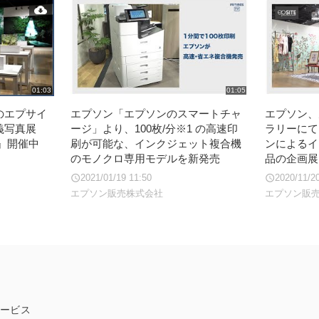
01:03
01:05
のエプサイ
エプソン「エプソンのスマートチャ
エプソン、
義写真展
ージ」より、100枚/分※1 の高速印
ラリーにて
』開催中
刷が可能な、インクジェット複合機
ンによるイ
のモノクロ専用モデルを新発売
品の企画展
2021/01/19 11:50
2020/11/2
エプソン販売株式会社
エプソン販
ービス