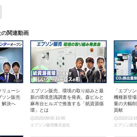
社の関連動画
02:10
02:19
ソリューシ
エプソン販売、環境の取り組みと最
「エプソン
プソン販売
新の環境意識調査を発表。森ビルと
機種新登場
・解決へ
麻布台ヒルズで推進する「紙資源循
量の大幅削
環」とは
貢献
2025/09/30 10:00
2022/11/1
エプソン販売株式会社
エプソン販