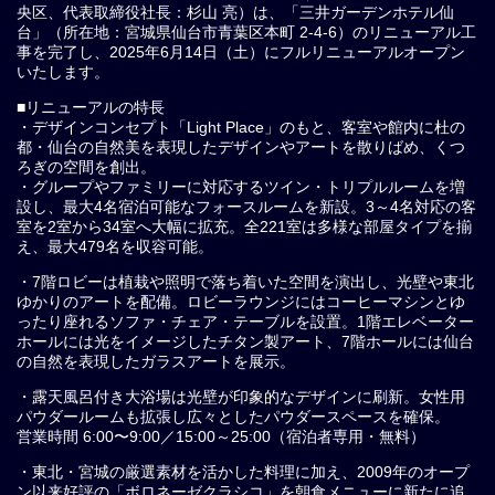
央区、代表取締役社長：杉山 亮）は、「三井ガーデンホテル仙
台」（所在地：宮城県仙台市青葉区本町 2-4-6）のリニューアル工
事を完了し、2025年6月14日（土）にフルリニューアルオープン
いたします。
■リニューアルの特長
・デザインコンセプト「Light Place」のもと、客室や館内に杜の
都・仙台の自然美を表現したデザインやアートを散りばめ、くつ
ろぎの空間を創出。
・グループやファミリーに対応するツイン・トリプルルームを増
設し、最大4名宿泊可能なフォースルームを新設。3～4名対応の客
室を2室から34室へ大幅に拡充。全221室は多様な部屋タイプを揃
え、最大479名を収容可能。
・7階ロビーは植栽や照明で落ち着いた空間を演出し、光壁や東北
ゆかりのアートを配備。ロビーラウンジにはコーヒーマシンとゆ
ったり座れるソファ・チェア・テーブルを設置。1階エレベーター
ホールには光をイメージしたチタン製アート、7階ホールには仙台
の自然を表現したガラスアートを展示。
・露天風呂付き大浴場は光壁が印象的なデザインに刷新。女性用
パウダールームも拡張し広々としたパウダースペースを確保。
営業時間 6:00〜9:00／15:00～25:00（宿泊者専用・無料）
・東北・宮城の厳選素材を活かした料理に加え、2009年のオープ
ン以来好評の「ボロネーゼクラシコ」を朝食メニューに新たに追