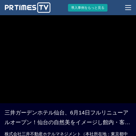
導入事例をもっと見る
三井ガーデンホテル仙台、6月14日フルリニューア
ルオープン！仙台の自然美をイメージし館内・客室
を一新。グループ旅行にも最適
株式会社三井不動産ホテルマネジメント（本社所在地：東京都中