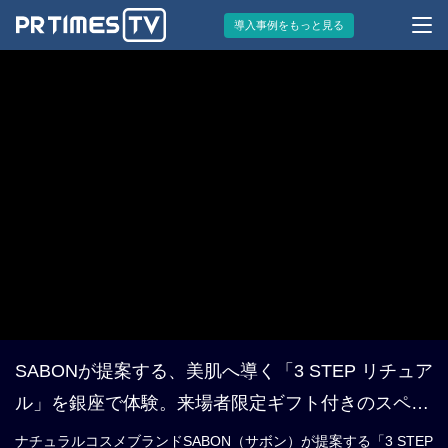
導入事例をもっと見る
SABONが提案する、美肌へ導く「3 STEP リチュア
ル」を銀座で体験。来場者限定ギフト付きのスペシ
ャルイベント、9月15日（月・祝）まで開催中
ナチュラルコスメブランドSABON（サボン）が提案する「3 STEP