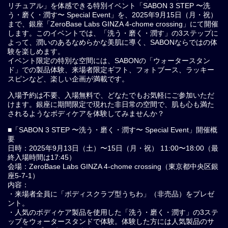
リチュアル」を体感できる特別イベント「SABON 3 STEP 〜洗
う・磨く・潤す〜 Special Event」を、2025年9月15日（月・祝）
まで、銀座「ZeroBase Labs GINZA 4-chome crossing」にて開催
します。このイベントでは、「洗う・磨く・潤す」の3ステップに
よって、潤いのあるなめらかな美肌に導く、SABONならではの体
験を楽しめます。
イベント限定の特別な空間には、SABONの「ウォータースタン
ド」での製品体験、来場者限定ギフト、フォトブース、ラッキー
スピンなど、楽しい企画が満載です。
入場予約は不要、入場無料で、どなたでもお気軽にご参加いただ
けます。銀座に期間限定で現れた非日常の空間で、肌も心も満た
されるようなボディケアを体験してみませんか？
■「SABON 3 STEP 〜洗う・磨く・潤す〜 Special Event」開催概
要
日時：2025年9月13日（土）〜15日（月・祝） 11:00〜18:00（最
終入場時間は17:45）
会場：ZeroBase Labs GINZA 4-chome crossing（東京都中央区銀
座5-7-1）
内容：
・来場者全員に「ボディスクラブ型うちわ」（非売品）をプレゼ
ント。
・人気のボディケア製品を使用した「洗う・磨く・潤す」の3ステ
ップをウォータースタンドで体験。体験した方には人気製品のサ