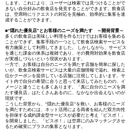
します。これにより、ユーザーは検索では見つけることがで
きない自分好みの飲食店を発見することができます。飲食店
は、空席時にリクエストの対応を見極め、効率的に集客を達
成することができます。
■“隠れた優良店”とお客様のニーズを満たす ～開発背景～
多くの飲食店は美味しい料理を作るだけではお客様を集める
ことができず、集客手段の一つとして飲食店検索サービスを
有力施策として利用してきました。 しかしながら、サービス
を通じた課金の体系は複雑であり、その費用対効果を飲食店
が実感しづらいという現状があります。
一方で、お客様は自分のニーズを満たす店舗を簡単に探した
いが、飲食店検索サービスは大量の店舗情報で溢れ、検索上
位かクーポンを提供している店舗に注視してしまいます。サ
イト内で自分の希望に合うと思って来店してみたものの、イ
メージと違うことも多くあります。「真に自分のニーズを満
たす優良店」はたくさんあるのに、なかなか出会えないのが
現状です。
こうした背景から、“隠れた優良店”を救い、お客様のニーズ
を満たすためには、ネット活用による両者を結んだ双方向性
を担保する成約課金型サービスが必要だと考え「ビスポ！」
を開発しました。「ビスポ！」は空席にのみマッチングさせ
るため確実にプラスの集客となります。