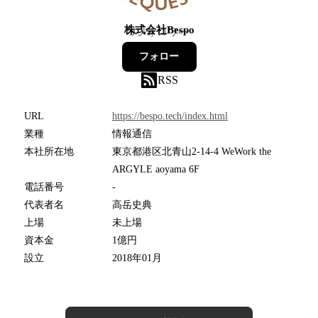
株式会社Bespo
9
フォロワー
フォロー
RSS
URL
https://bespo.tech/index.html
業種
情報通信
本社所在地
東京都港区北青山2-14-4 WeWork the
ARGYLE aoyama 6F
電話番号
-
代表者名
高岳史典
上場
未上場
資本金
1億円
設立
2018年01月