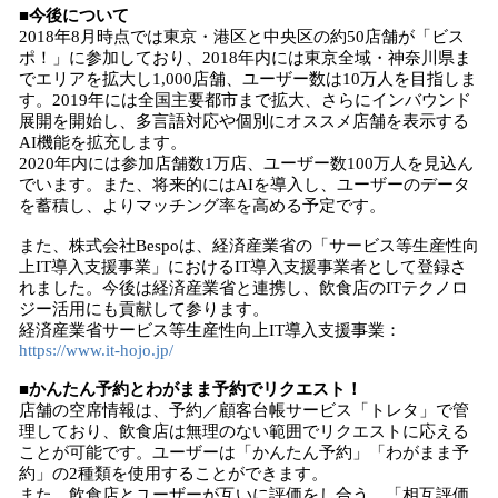
■今後について
2018年8月時点では東京・港区と中央区の約50店舗が「ビス
ポ！」に参加しており、2018年内には東京全域・神奈川県ま
でエリアを拡大し1,000店舗、ユーザー数は10万人を目指しま
す。2019年には全国主要都市まで拡大、さらにインバウンド
展開を開始し、多言語対応や個別にオススメ店舗を表示する
AI機能を拡充します。
2020年内には参加店舗数1万店、ユーザー数100万人を見込ん
でいます。また、将来的にはAIを導入し、ユーザーのデータ
を蓄積し、よりマッチング率を高める予定です。
また、株式会社Bespoは、経済産業省の「サービス等生産性向
上IT導入支援事業」におけるIT導入支援事業者として登録さ
れました。今後は経済産業省と連携し、飲食店のITテクノロ
ジー活用にも貢献して参ります。
経済産業省サービス等生産性向上IT導入支援事業：
https://www.it-hojo.jp/
■かんたん予約とわがまま予約でリクエスト！
店舗の空席情報は、予約／顧客台帳サービス「トレタ」で管
理しており、飲食店は無理のない範囲でリクエストに応える
ことが可能です。ユーザーは「かんたん予約」「わがまま予
約」の2種類を使用することができます。
また、飲食店とユーザーが互いに評価をし合う、「相互評価