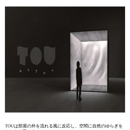
読
み
込
み
中
で
す
TOUは部屋の外を流れる風に反応し、空間に自然のゆらぎを