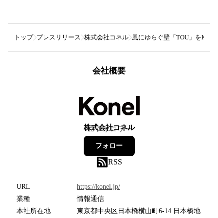
トップ
プレスリリース
株式会社コネル
風にゆらぐ壁「TOU」をKon
会社概要
株式会社コネル
13
フォロワー
フォロー
RSS
URL
https://konel.jp/
業種
情報通信
本社所在地
東京都中央区日本橋横山町6-14 日本橋地