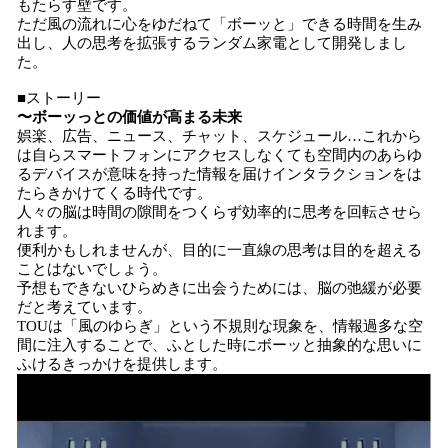
もたらす壁です。
ただ風の流れに心をゆだねて「ボーッと」できる時間を生み
出し、人の思考を拡張するランダム家電として開発しまし
た。
■ストーリー
〜ボーッっとの価値が高まる未来
娯楽、広告、ニュース、チャット、スケジュール…これから
は自らスマートフォンにアクセスしなくても空間内のあらゆ
るデバイスが意味を持った情報を届けインタラクションをは
たらきかけてくる時代です。
人々の脳は時間の隙間をつくらず効率的に思考を回転させら
れます。
便利かもしれませんが、目的に一直線の思考は目的を超える
ことはないでしょう。
予想もできないひらめきに出会うためには、脳の弛緩が必要
だと考えています。
TOUは「風のゆらぎ」という不規則な現象を、情報過多な空
間に注入することで、ふとした時にボーッと抽象的な思いに
ふけるきっかけを提供します。