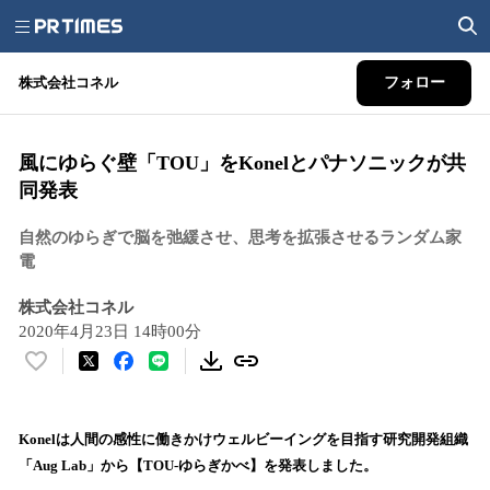
株式会社コネル
フォロー
風にゆらぐ壁「TOU」をKonelとパナソニックが共
同発表
自然のゆらぎで脳を弛緩させ、思考を拡張させるランダム家
電
株式会社コネル
2020年4月23日 14時00分
い
い
ね
！
Konelは人間の感性に働きかけウェルビーイングを目指す研究開発組織
数
「Aug Lab」から【TOU-ゆらぎかべ】を発表しました。
を