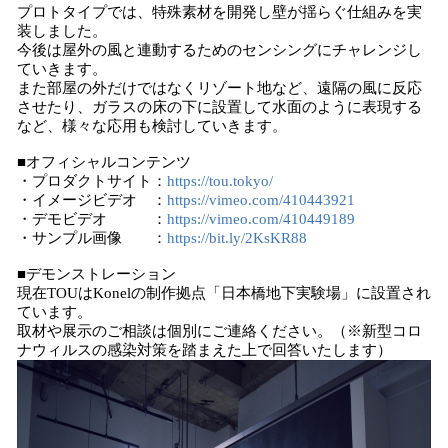
プロトタイプでは、特殊素材を開発し壁が揺らぐ仕組みを実
装しました。
今後は屋外の風と連動するためのセンシングにチャレンジし
ていきます。
また部屋の外だけではなくリゾート地など、遠隔の風に反応
させたり、ガラスの床の下に設置して水面のように表現する
など、様々な応用も検討していきます。
■オフィシャルコンテンツ
・プロダクトサイト：
https://tou.tokyo/
・イメージビデオ ：
https://vimeo.com/410443921
・デモビデオ ：
https://vimeo.com/410449189
・サンプル画像 ：
https://bit.ly/2KsKR88
■デモンストレーション
現在TOUはKonelの制作拠点「日本橋地下実験場」に設置され
ています。
取材や展示のご相談は個別にご連絡ください。（※新型コロ
ナウィルスの感染対策を踏まえた上で回答いたします）