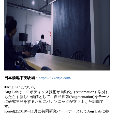
日本橋地下実験場
：
https://jikkenjo.com/
■Aug Labについて
Aug Labは、ロボティクス技術が自動化（Automation）以外に
もたらす新しい価値として、自己拡張(Augmentation)をテーマ
に研究開発をするためにパナソニックが立ち上げた組織で
す。
Konelは2019年11月に共同研究パートナーとしてAug Labに参