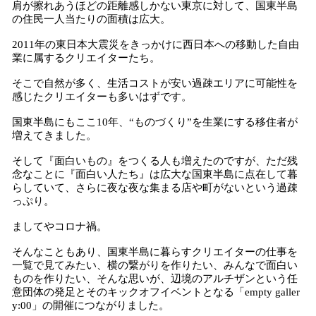
肩が擦れあうほどの距離感しかない東京に対して、国東半島
の住民一人当たりの面積は広大。
2011年の東日本大震災をきっかけに西日本への移動した自由
業に属するクリエイターたち。
そこで自然が多く、生活コストが安い過疎エリアに可能性を
感じたクリエイターも多いはずです。
国東半島にもここ10年、“ものづくり”を生業にする移住者が
増えてきました。
そして『面白いもの』をつくる人も増えたのですが、ただ残
念なことに『面白い人たち』は広大な国東半島に点在して暮
らしていて、さらに夜な夜な集まる店や町がないという過疎
っぷり。
ましてやコロナ禍。
そんなこともあり、国東半島に暮らすクリエイターの仕事を
一覧で見てみたい、横の繋がりを作りたい、みんなで面白い
ものを作りたい、そんな思いが、辺境のアルチザンという任
意団体の発足とそのキックオフイベントとなる「empty galler
y:00」の開催につながりました。