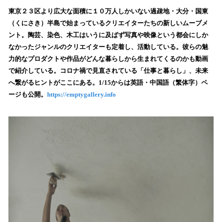
ね
！
東京２３区より広大な面積に１０万人しかいない過疎地・大分・国東
数
（くにさき）半島で始まっているクリエイターたちの新しいムーブメ
を
ント。陶芸、染色、木工はいうに及ばず写真や映像という都会にしか
読
なかったジャンルのクリエイターも定着し、活動している。彼らの魅
み
力的なプロダクトや作品がどんな暮らしから生まれてくるのかも動画
込
で紹介している。コロナ禍で見直されている「仕事と暮らし」、未来
み
へ繋がるヒントがここにある。1/15からは英語・中国語（繁体字）ペ
中
で
ージも公開。
https://emptygallery.info
す