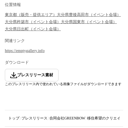
位置情報
東京都
（
販売・提供エリア
）
大分県
豊後高田市
（
イベント会場
）
大分県
杵築市
（
イベント会場
）
大分県
国東市
（
イベント会場
）
大分県
日出町
（
イベント会場
）
関連リンク
https://emptygallery.info
ダウンロード
プレスリリース素材
このプレスリリース内で使われている画像ファイルがダウンロードできます
トップ
プレスリリース
合同会社GREENBOW
移住希望のクリエイター必見