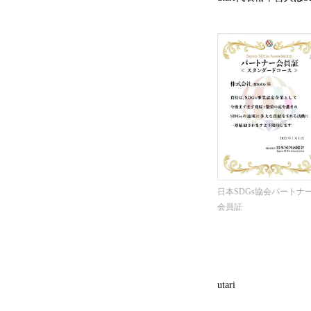
日本SDGs協会パートナ
会員証
utari