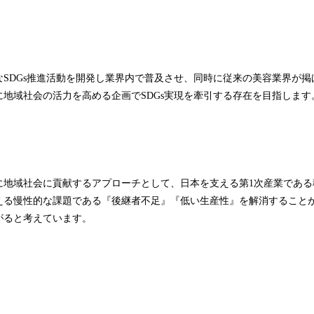
SDGs推進活動を開発し業界内で普及させ、同時に従来の美容業界が掲げ
地域社会の活力を高める企画でSDGs実現を牽引する存在を目指します
に地域社会に貢献するアプローチとして、日本を支える第1次産業である
える慢性的な課題である『後継者不足』『低い生産性』を解消すること
がると考えています。