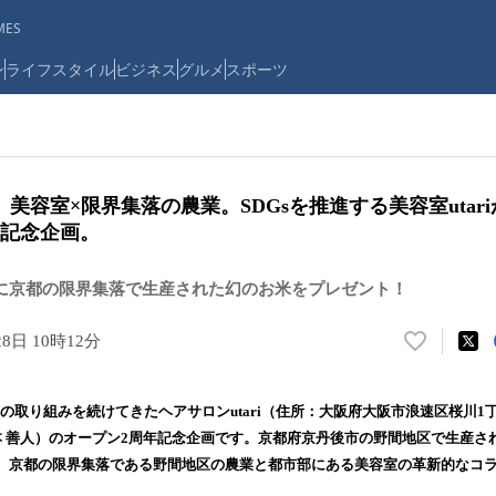
ES
ン
ライフスタイル
ビジネス
グルメ
スポーツ
美容室×限界集落の農業。SDGsを推進する美容室utar
年記念企画。
に京都の限界集落で生産された幻のお米をプレゼント！
28日 10時12分
い
い
ね
進の取り組みを続けてきたヘアサロンutari（住所：大阪府大阪市浪速区桜川1丁
！
本 善人）のオープン2周年記念企画です。京都府京丹後市の野間地区で生産さ
数
。京都の限界集落である野間地区の農業と都市部にある美容室の革新的なコ
を
読