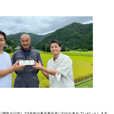
み
込
み
中
で
す
ープン2周年を記念して9月中の来店者全員に幻のお米をプレゼントします。