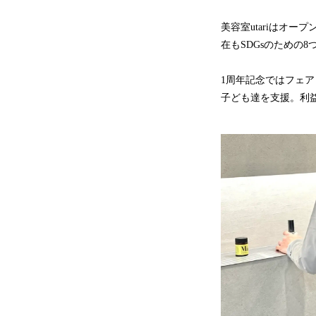
美容室utariはオ
在もSDGsのための8つ
1周年記念ではフェ
子ども達を支援。利益