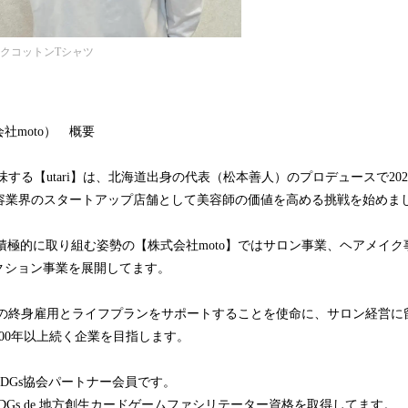
ニックコットンTシャツ
式会社moto） 概要
する【utari】は、北海道出身の代表（松本善人）のプロデュースで202
美容業界のスタートアップ店舗として美容師の価値を高める挑戦を始めま
DGsへ積極的に取り組む姿勢の【株式会社moto】ではサロン事業、ヘアメイ
クション事業を展開してます。
の終身雇用とライフプランをサポートすることを使命に、サロン経営に
00年以上続く企業を目指します。
SDGs協会パートナー会員です。
はSDGs de 地方創生カードゲームファシリテーター資格を取得してます。