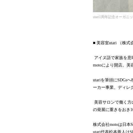
utari1周年記念オーガ
■ 美容室utari （株
アイヌ語で家族を意味
motoにより開店。
utariを筆頭にS
ーカー事業、ディレ
美容サロンで働く方
の発展に重きをおき1
株式会社motoは日本
utari代表松本善人