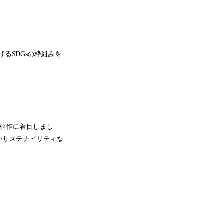
るSDGsの枠組みを
。
稲作に着目しまし
がサステナビリティな