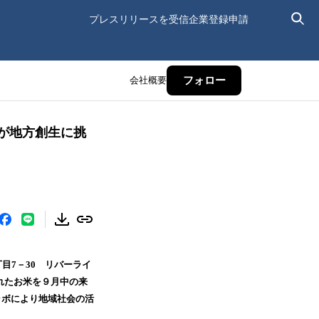
プレスリリースを受信
企業登録申請
会社概要
フォロー
iが地方創生に挑
目7－30 リバーライ
れたお米を９月中の来
ラボにより地域社会の活