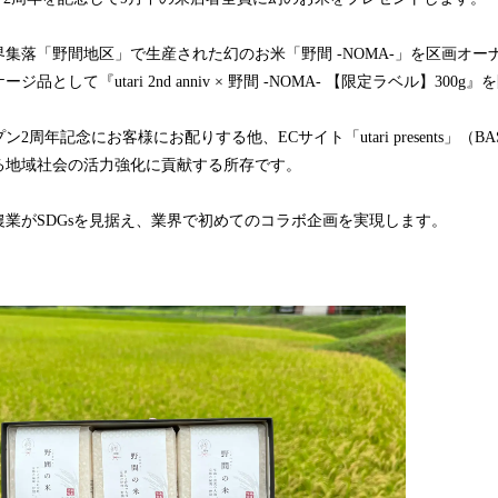
集落「野間地区」で生産された幻のお米「野間 -NOMA-」を区画オーナー
品として『utari 2nd anniv × 野間 -NOMA- 【限定ラベル】300
2周年記念にお客様にお配りする他、ECサイト「utari presents」（
る地域社会の活力強化に貢献する所存です。
業がSDGsを見据え、業界で初めてのコラボ企画を実現します。