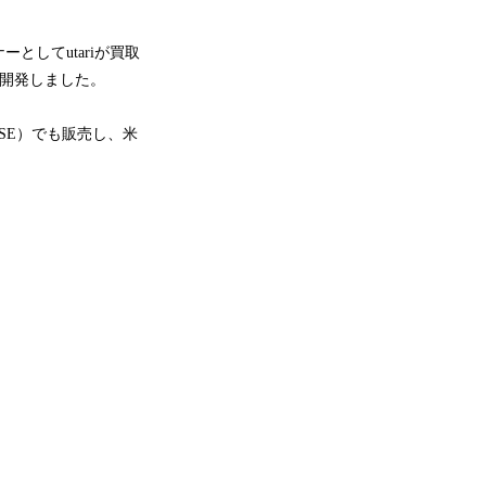
としてutariが買取
g』を開発しました。
BASE）でも販売し、米