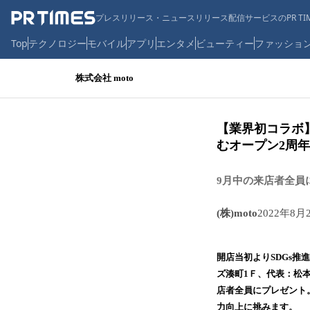
プレスリリース・ニュースリリース配信サービスのPR TIM
Top
テクノロジー
モバイル
アプリ
エンタメ
ビューティー
ファッショ
株式会社 moto
【業界初コラボ】
むオープン2周
9月中の来店者全員
(株)moto
2022年8月
開店当初よりSDGs推
ズ湊町1Ｆ、代表：松
店者全員にプレゼント
力向上に挑みます。