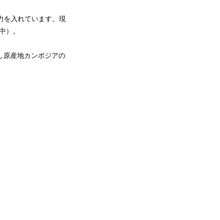
に力を入れています。現
開中）。
し原産地カンボジアの