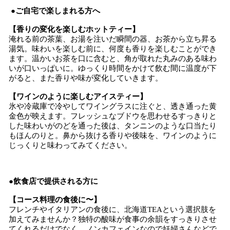
●ご自宅で楽しまれる方へ
【香りの変化を楽しむホットティー】
淹れる前の茶葉、お湯を注いだ瞬間の器、お茶から立ち昇る
湯気。味わいを楽しむ前に、何度も香りを楽しむことができ
ます。温かいお茶を口に含むと、角が取れた丸みのある味わ
いが口いっぱいに。ゆっくり時間をかけて飲む間に温度が下
がると、また香りや味が変化していきます。
【ワインのように楽しむアイスティー】
氷や冷蔵庫で冷やしてワイングラスに注ぐと、透き通った黄
金色が映えます。フレッシュなブドウを思わせるすっきりと
した味わいがのどを通った後は、タンニンのような口当たり
もほんのりと。鼻から抜ける香りや後味を、ワインのように
じっくりと味わってみてください。
●飲食店で提供される方に
【コース料理の食後に〜】
フレンチやイタリアンの食後に、北海道TEAという選択肢を
加えてみませんか？独特の酸味が食事の余韻をすっきりさせ
てくれるだけでなく、ノンカフェインなので妊婦さんなどで