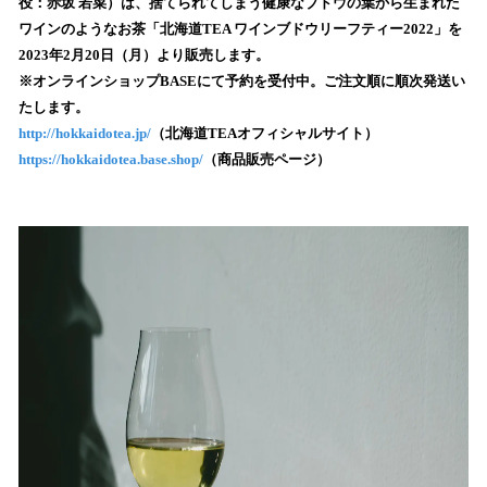
数
役：赤坂 若菜）は、捨てられてしまう健康なブドウの葉から生まれた
を
ワインのようなお茶「北海道TEA ワインブドウリーフティー2022」を
読
2023年2月20日（月）より販売します。
み
※オンラインショップBASEにて予約を受付中。ご注文順に順次発送い
込
たします。
み
http://hokkaidotea.jp/
（北海道TEAオフィシャルサイト）
中
で
https://hokkaidotea.base.shop/
（商品販売ページ）
す