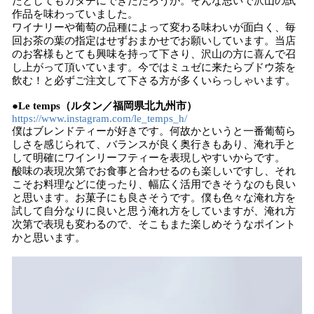
たとしてもカタチにできただろうか。そんな思いで沢山の試
作品を味わっていました。
ワイナリーや葡萄の品種によって変わる味わいが面白く、毎
回お茶の葉の指定はせずおまかせでお願いしています。当店
のお客様もとても興味を持って下さり、沢山の方に喜んで召
し上がって頂いています。今ではミュゼに来たらブドウ茶を
飲む！と必ずご注文して下さる方が多くいらっしゃいます。
●Le temps（ルタン／福岡県北九州市）
https://www.instagram.com/le_temps_h/
僕はブレンドティーが好きです。何故かというと一番葡萄ら
しさを感じられて、バランスが良く奥行きもあり、淹れ手と
して明確にワインリーフティーを表現しやすいからです。
酸味の表現次第でお食事と合わせるのも楽しいですし、それ
こそお料理などに使ったり、幅広く活用できそうなのも良い
と思います。お菓子にも良さそうです。僕も色々な淹れ方を
試して自分なりに良いと思う淹れ方をしていますが、淹れ方
次第で表現も変わるので、そこもまた楽しめそうなポイント
かと思います。