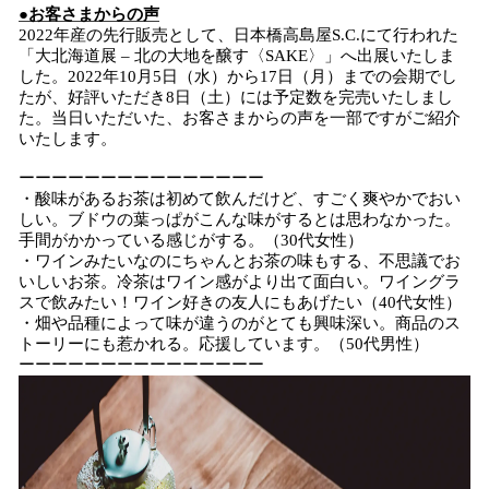
●お客さまからの声
2022年産の先行販売として、日本橋高島屋S.C.にて行われた
「大北海道展 – 北の大地を醸す〈SAKE〉」へ出展いたしま
した。2022年10月5日（水）から17日（月）までの会期でし
たが、好評いただき8日（土）には予定数を完売いたしまし
た。当日いただいた、お客さまからの声を一部ですがご紹介
いたします。
ーーーーーーーーーーーーーーー
・酸味があるお茶は初めて飲んだけど、すごく爽やかでおい
しい。ブドウの葉っぱがこんな味がするとは思わなかった。
手間がかかっている感じがする。（30代女性）
・ワインみたいなのにちゃんとお茶の味もする、不思議でお
いしいお茶。冷茶はワイン感がより出て面白い。ワイングラ
スで飲みたい！ワイン好きの友人にもあげたい（40代女性）
・畑や品種によって味が違うのがとても興味深い。商品のス
トーリーにも惹かれる。応援しています。（50代男性）
ーーーーーーーーーーーーーーー