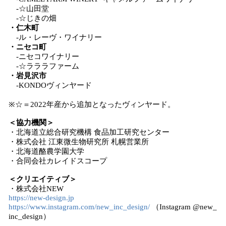
-☆山田堂
-☆じきの畑
・仁木町
-ル・レーヴ・ワイナリー
・ニセコ町
-ニセコワイナリー
-☆ラララファーム
・岩見沢市
-KONDOヴィンヤード
※☆＝2022年産から追加となったヴィンヤード。
＜協力機関＞
・北海道立総合研究機構 食品加工研究センター
・株式会社 江東微生物研究所 札幌営業所
・北海道酪農学園大学
・合同会社カレイドスコープ
＜クリエイティブ＞
・株式会社NEW
https://new-design.jp
https://www.instagram.com/new_inc_design/
（Instagram @new_
inc_design）