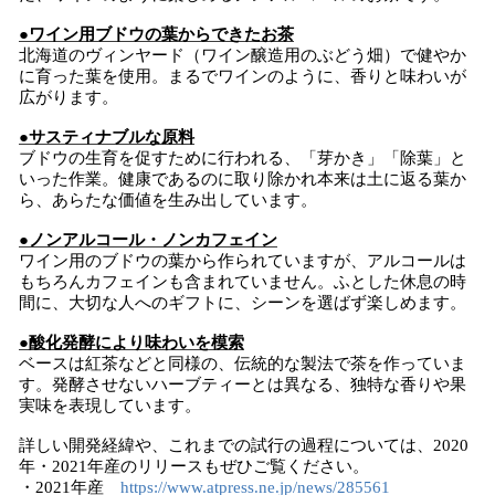
●ワイン用ブドウの葉からできたお茶
北海道のヴィンヤード（ワイン醸造用のぶどう畑）で健やか
に育った葉を使用。まるでワインのように、香りと味わいが
広がります。
●サスティナブルな原料
ブドウの生育を促すために行われる、「芽かき」「除葉」と
いった作業。健康であるのに取り除かれ本来は土に返る葉か
ら、あらたな価値を生み出しています。
●ノンアルコール・ノンカフェイン
ワイン用のブドウの葉から作られていますが、アルコールは
もちろんカフェインも含まれていません。ふとした休息の時
間に、大切な人へのギフトに、シーンを選ばず楽しめます。
●酸化発酵により味わいを模索
ベースは紅茶などと同様の、伝統的な製法で茶を作っていま
す。発酵させないハーブティーとは異なる、独特な香りや果
実味を表現しています。
詳しい開発経緯や、これまでの試行の過程については、2020
年・2021年産のリリースもぜひご覧ください。
・2021年産
https://www.atpress.ne.jp/news/285561