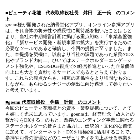
■ビューティ花壇 代表取締役社長 舛田 正一氏 のコメン
ト
goenn様が開発された納骨堂化アプリ、オンライン参拝アプリ
は、それ自体の将来性や成長性に期待感を抱いたことはもと
より、当社の中期経営計画に掲げる重点戦略：『事業基盤強
化』『新サービス開発・新規事業の拡大』を実行するために
必要なツールであると確信し、今回の提携に至りました。ま
た、本提携を契機に、以前より当社の課題であった業務のDX
化やブランド力向上、ひいてはステークホルダーエンゲージ
メント強化や、ESG/SDGs視点での経営推進といった企業価値
向上にも大きく貢献するサービスであるととらえておりま
す。これらの観点からも、相互の関係性をより強固なものに
しながら、あらゆるシナジーの創出に向け邁進して参りたい
と考えています。
■goenn 代表取締役 𫝆橋 計貴 のコメント
今回のビューティ花壇様との資本・業務提携について、とて
も嬉しく光栄に思っています。goennは、経営理念「故人との
繋がりをDXする」のもと、既存のエンディング事業に関わる
ステークホルダーの皆さまと協力し、伝統的・文化的な習慣
に加えて、インターネット・DXを積極的に活用することで、
参拝やお骨の管理などのユーザビリティを向上させる事業を