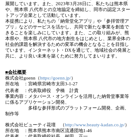
展開しています。また、2023年3月28日に、私たちは熊本県
や、熊本県 八代市との立地協定を締結し、同市の認定スター
トアップ企業として活動しています。
本提携により、私たちの「納骨堂化アプリ」や「参拝管理ア
プリ」などのサービスを活かし、共同で新たな事業を創造で
きることを楽しみにしています。また、この取り組みが、熊
本県や、熊本県 八代市の地方創生をはじめとし、業界全体の
社会的課題を解決するための変革の機会となることを目指し
ています。インターネット・DXを通じて、地域社会の発展と
共に、より良い未来を築くために努力してまいります。
■会社概要
株式会社goenn（
https://goenn.jp/
）
所在地 ：宮崎県宮崎市太田3-1-27
代表者 ：代表取締役 𫝆橋 計貴
事業内容：メタバース・オンラインを活用した納骨堂事業等
に係るアプリケーション開発、
多様な参拝形式のプラットフォーム開発、企画、
制作等
株式会社ビューティ花壇 （
http://www.beauty-kadan.co.jp/
）
所在地 ：熊本県熊本市南区流通団地1-46
代表者 ：代表取締役社長 舛田 正一