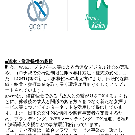
■資本・業務提携の趣旨
昨今、Web3、メタバース等による急速なデジタル社会の実現
や、コロナ禍での行動制限に伴う参拝方法・様式の変化、ま
た、LGBTQ等の新しい多様性への考え方により、伝統的な葬
儀・納骨・参拝事業を取り巻く環境は目まぐるしくアップデ
ートされています。
goennは、経営理念である「故人との繋がりをDXする」をも
とに、葬儀後の故人と関係のある方々をつなぐ新たな参拝サ
ービス等についてインターネットを活用して提供していま
す。また、日本の文化的な儀礼や関連事業者を支援するた
め、ブランディング、WEBマーケティング、DX推進、各種E
C決済導入支援などの事業展開を行っています。
ビューティ花壇は、総合フラワーサービス事業の一環とし