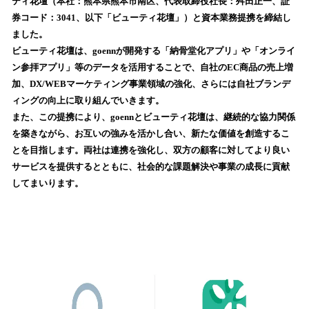
ティ花壇（本社：熊本県熊本市南区、代表取締役社長：舛田正一、証
読
券コード：3041、以下「ビューティ花壇」）と資本業務提携を締結し
み
ました。
込
ビューティ花壇は、goennが開発する「納骨堂化アプリ」や「オンライ
み
ン参拝アプリ」等のデータを活用することで、自社のEC商品の売上増
中
で
加、DX/WEBマーケティング事業領域の強化、さらには自社ブランデ
す
ィングの向上に取り組んでいきます。
また、この提携により、goennとビューティ花壇は、継続的な協力関係
を築きながら、お互いの強みを活かし合い、新たな価値を創造するこ
とを目指します。両社は連携を強化し、双方の顧客に対してより良い
サービスを提供するとともに、社会的な課題解決や事業の成長に貢献
してまいります。