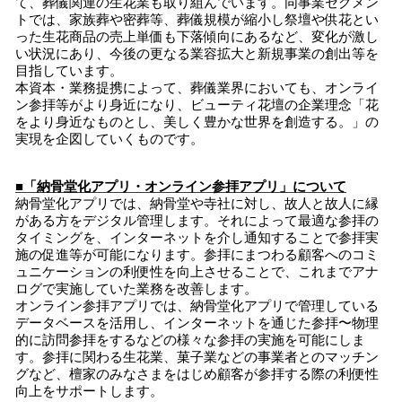
て、葬儀関連の生花業も取り組んでいます。同事業セグメン
トでは、家族葬や密葬等、葬儀規模が縮小し祭壇や供花とい
った生花商品の売上単価も下落傾向にあるなど、変化が激し
い状況にあり、今後の更なる業容拡大と新規事業の創出等を
目指しています。
本資本・業務提携によって、葬儀業界においても、オンライ
ン参拝等がより身近になり、ビューティ花壇の企業理念「花
をより身近なものとし、美しく豊かな世界を創造する。」の
実現を企図していくものです。
■「納骨堂化アプリ・オンライン参拝アプリ」について
納骨堂化アプリでは、納骨堂や寺社に対し、故人と故人に縁
がある方をデジタル管理します。それによって最適な参拝の
タイミングを、インターネットを介し通知することで参拝実
施の促進等が可能になります。参拝にまつわる顧客へのコミ
ュニケーションの利便性を向上させることで、これまでアナ
ログで実施していた業務を改善します。
オンライン参拝アプリでは、納骨堂化アプリで管理している
データベースを活用し、インターネットを通じた参拝〜物理
的に訪問参拝をするなどの様々な参拝の実施を可能にしま
す。参拝に関わる生花業、菓子業などの事業者とのマッチン
グなど、檀家のみなさまをはじめ顧客が参拝する際の利便性
向上をサポートします。