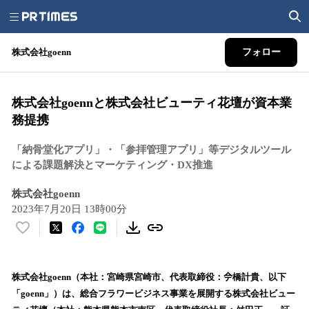
株式会社goenn
フォロー
株式会社goennと株式会社ビューティ花壇が資本業
務提携
「納骨堂化アプリ」・「参拝管理アプリ」等デジタルツール
による課題解決とマーケティング・DX推進
株式会社goenn
2023年7月20日 13時00分
い
い
ね
！
株式会社goenn（本社：宮崎県宮崎市、代表取締役：𫝆橋計貴、以下
数
「goenn」）は、総合フラワービジネス事業を展開する株式会社ビュー
を