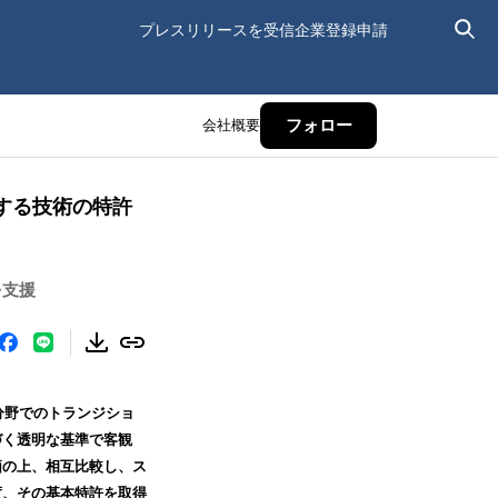
プレスリリースを受信
企業登録申請
会社概要
フォロー
する技術の特許
を支援
分野でのトランジショ
づく透明な基準で客観
価の上、相互比較し、ス
度、その基本特許を取得