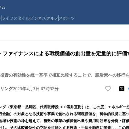
ES
ン
ライフスタイル
ビジネス
グルメ
スポーツ
・ファイナンスによる環境価値の創出量を定量的に評価
投資の有効性を統一基準で相互比較することで、脱炭素への移行
リング
2023年4月3日 07時32分
い
い
ね
ング（東京都・品川区、代表取締役CEO酒井直樹）は、この度、エネルギー
！
行金融）の対象となる技術や事業で創出される環境価値を、科学的根拠に基
数
地域や技術の枠を超えて、複数の事業の価値創出量や費用対効果を分析・評
を
読
けし、その比較優位性の立証を可能とする技術・手法を独自に開発し、この