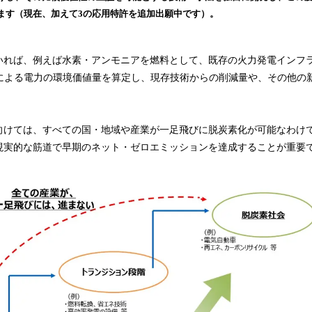
み
ます（現在、加えて3の応用特許を追加出願中です）。
込
み
中
いれば、例えば水素・アンモニアを燃料として、既存の火力発電インフ
で
術による電力の環境価値量を算定し、現存技術からの削減量や、その他の
す
向けては、すべての国・地域や産業が一足飛びに脱炭素化が可能なわけ
現実的な筋道で早期のネット・ゼロエミッションを達成することが重要