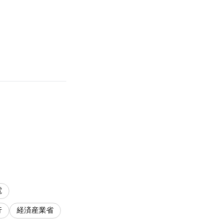
電
行
経済産業省