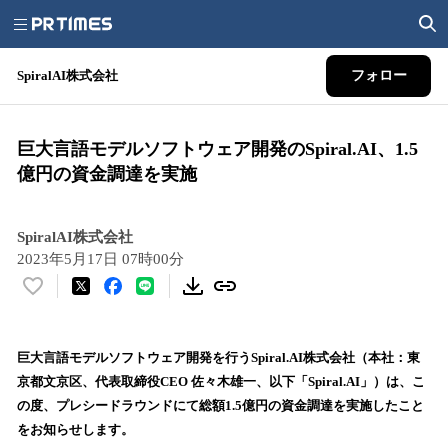
SpiralAI株式会社
フォロー
巨大言語モデルソフトウェア開発のSpiral.AI、1.5
億円の資金調達を実施
SpiralAI株式会社
2023年5月17日 07時00分
い
い
ね
！
巨大言語モデルソフトウェア開発を行うSpiral.AI株式会社（本社：東
数
京都文京区、代表取締役CEO 佐々木雄一、以下「Spiral.AI」）は、こ
を
の度、プレシードラウンドにて総額1.5億円の資金調達を実施したこと
読
をお知らせします。
み