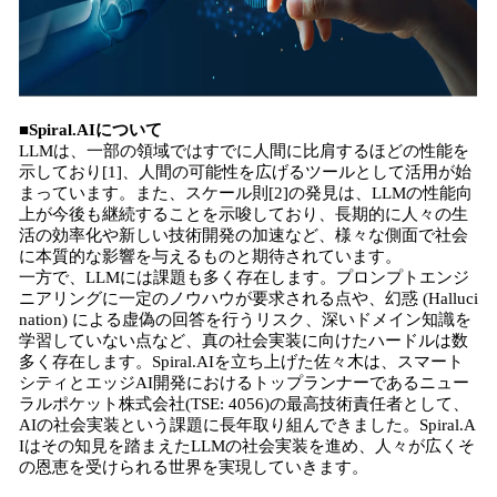
■Spiral.AIについて
LLMは、一部の領域ではすでに人間に比肩するほどの性能を
示しており[1]、人間の可能性を広げるツールとして活用が始
まっています。また、スケール則[2]の発見は、LLMの性能向
上が今後も継続することを示唆しており、長期的に人々の生
活の効率化や新しい技術開発の加速など、様々な側面で社会
に本質的な影響を与えるものと期待されています。
一方で、LLMには課題も多く存在します。プロンプトエンジ
ニアリングに一定のノウハウが要求される点や、幻惑 (Halluci
nation) による虚偽の回答を行うリスク、深いドメイン知識を
学習していない点など、真の社会実装に向けたハードルは数
多く存在します。Spiral.AIを立ち上げた佐々木は、スマート
シティとエッジAI開発におけるトップランナーであるニュー
ラルポケット株式会社(TSE: 4056)の最高技術責任者として、
AIの社会実装という課題に長年取り組んできました。Spiral.A
Iはその知見を踏まえたLLMの社会実装を進め、人々が広くそ
の恩恵を受けられる世界を実現していきます。