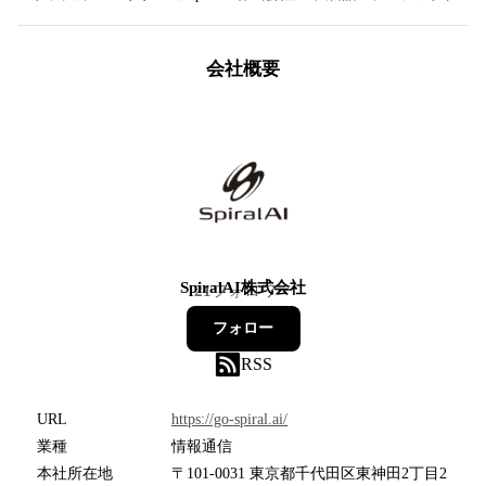
会社概要
SpiralAI株式会社
21
フォロワー
フォロー
RSS
URL
https://go-spiral.ai/
業種
情報通信
本社所在地
〒101-0031 東京都千代田区東神田2丁目2