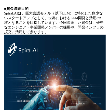
込
■資金調達目的
み
Spiral.AIは、巨大言語モデル（以下LLM）に特化した数少な
中
いスタートアップとして、世界におけるLLM開発と活用の中
で
核となることを目指しています。今回調達した資金は、優秀
す
なエンジニア・事業開発メンバーの採用や、開発インフラの
拡充に活用して参ります。