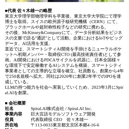
■代表 佐々木雄一の略歴
東京大学理学部物理学科を卒業後、東京大学大学院にて理学
博士を取得。スイスの欧州原子核研究機構（CERN）にて、
ブラックホールや超対称性粒子などの研究に携わる。
その後、McKinsey&Companyにて、データ分析結果をビジネ
スの文脈で語る"通訳"として活動。企業におけるIoTやビッグ
データ、AI活用を支援。
直近では、スマートシティAI開発を手掛けるニューラルポケ
ットへ初期メンバー・取締役CTO (最高技術責任者)として参
画。AI開発におけるPDCAサイクルを武器に、日本全国様々
な環境下で安定稼働するAIシステムを構築、スマートシティ
事業者としての主導的な立場を確立。社員数も、創業から4年
で250名規模へ拡大。同社は2020年に創業2年半でのIPOを達
成している。
LLMの持つ能力を社会へ実装していくため、2023年3月にSpir
al.AIを創業。
■ 会社概要
社名
Spiral.AI株式会社 / Spiral.AI Inc.
事業内容
巨大言語モデルソフトウェア開発
役員
代表取締役 CEO 佐々木雄一
所在地
〒113-0033東京都文京区本郷4-16-6