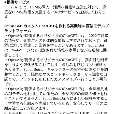
■提供サービス
Spiral.AIでは、LLMの導入・活用を目指す企業に対して、高
度なLLMの利用を支援する2つのサービスを提供しておりま
す。
Spiral.Bot: カスタムChatGPTを作れる高機能AI言語モデルプ
ラットフォーム
・OpenAIが提供するオリジナルのChatGPTには、2022年以降
の情報や、企業ごとの具体的な情報は学習されておらず、質
問に対して間違った回答をすることがあります。Spiral.Bot
は、Webページなど指定された情報を参照しながら適切に回
答します。
・OpenAIが提供するオリジナルのChatGPTは、真面目な回答
を行うよう強化学習されており、親しみを感じづらい側面が
あります。Spiral.Botは、キャラクターの個性や口調などを調
整することで、陽気なマスコットキャラクターから誠実な口
調まで、ブランドにあわせたカスタマイズを行うことが可能
です。
・OpenAIが提供するオリジナルのChatGPTでは、全世界共通
のAIモデルを利用しているため、会話内容の個別の修正を行
うことができません。Spiral.Botは徐々に正しい回答をするよ
う学習する仕組みを内蔵しているため、安心してサービスに
組み込むことが出来ます。
※ Spiral.Botは近日リリース予定となっております。下記URL