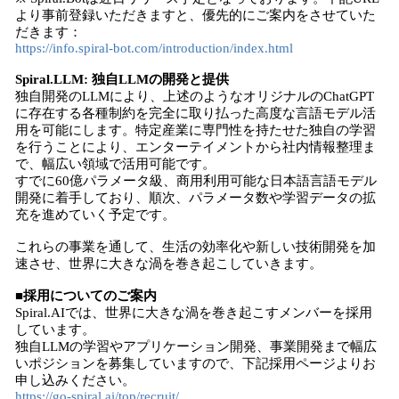
より事前登録いただきますと、優先的にご案内をさせていた
だきます：
https://info.spiral-bot.com/introduction/index.html
Spiral.LLM: 独自LLMの開発と提供
独自開発のLLMにより、上述のようなオリジナルのChatGPT
に存在する各種制約を完全に取り払った高度な言語モデル活
用を可能にします。特定産業に専門性を持たせた独自の学習
を行うことにより、エンターテイメントから社内情報整理ま
で、幅広い領域で活用可能です。
すでに60億パラメータ級、商用利用可能な日本語言語モデル
開発に着手しており、順次、パラメータ数や学習データの拡
充を進めていく予定です。
これらの事業を通して、生活の効率化や新しい技術開発を加
速させ、世界に大きな渦を巻き起こしていきます。
■採用についてのご案内
Spiral.AIでは、世界に大きな渦を巻き起こすメンバーを採用
しています。
独自LLMの学習やアプリケーション開発、事業開発まで幅広
いポジションを募集していますので、下記採用ページよりお
申し込みください。
https://go-spiral.ai/top/recruit/