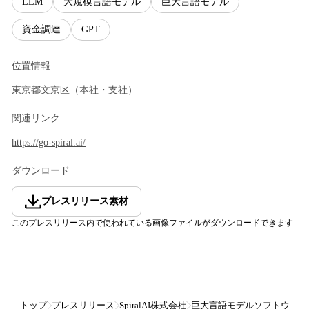
LLM
大規模言語モデル
巨大言語モデル
資金調達
GPT
位置情報
東京都
文京区
（
本社・支社
）
関連リンク
https://go-spiral.ai/
ダウンロード
プレスリリース素材
このプレスリリース内で使われている画像ファイルがダウンロードできます
トップ
プレスリリース
SpiralAI株式会社
巨大言語モデルソフトウェア開発の