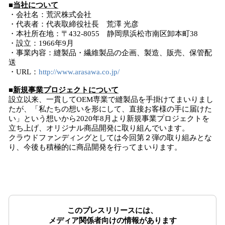
■
当社について
・会社名：荒沢株式会社
・代表者：代表取締役社長 荒澤 光彦
・本社所在地：〒432-8055 静岡県浜松市南区卸本町38
・設立：1966年9月
・事業内容：縫製品・繊維製品の企画、製造、販売、保管配
送
・URL：
http://www.arasawa.co.jp/
■
新規事業プロジェクトについて
設立以来、一貫してOEM専業で縫製品を手掛けてまいりまし
たが、「私たちの想いを形にして、直接お客様の手に届けた
い」という想いから2020年8月より新規事業プロジェクトを
立ち上げ、オリジナル商品開発に取り組んでいます。
クラウドファンディングとしては今回第２弾の取り組みとな
り、今後も積極的に商品開発を行ってまいります。
このプレスリリースには、
メディア関係者向けの情報があります