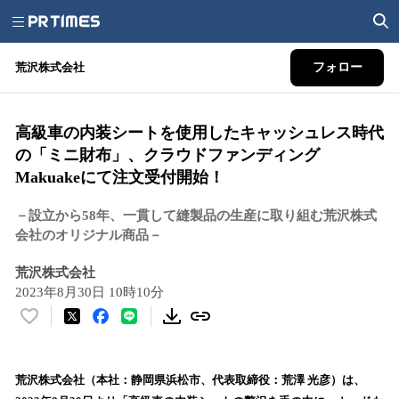
荒沢株式会社
フォロー
高級車の内装シートを使用したキャッシュレス時代
の「ミニ財布」、クラウドファンディング
Makuakeにて注文受付開始！
－設立から58年、一貫して縫製品の生産に取り組む荒沢株式
会社のオリジナル商品－
荒沢株式会社
2023年8月30日 10時10分
い
い
ね
！
荒沢株式会社（本社：静岡県浜松市、代表取締役：荒澤 光彦）は、