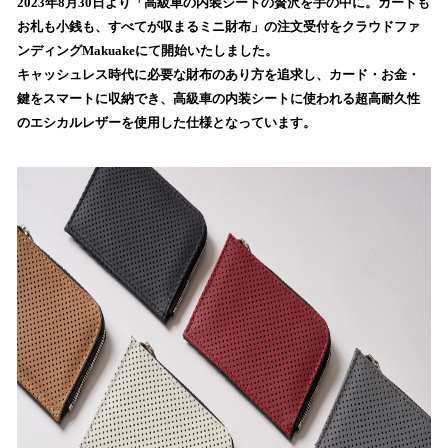
数
2023年8月30日より「高級車の内装シートの贅沢を手の中に。カードも
を
お札も小銭も、すべてが収まるミニ財布」の注文受付をクラウドファ
読
ンディングMakuakeにて開始いたしました。
み
キャッシュレス時代に必要な財布のあり方を追求し、カード・お金・
込
鍵をスマートに収納でき、高級車の内装シートに使われる超高耐久性
み
のエシカルレザーを使用した仕様となっています。
中
で
す