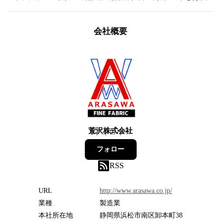
会社概要
荒沢株式会社
0
フォロワー
フォロー
RSS
URL
http://www.arasawa.co.jp/
業種
製造業
本社所在地
静岡県浜松市南区卸本町38