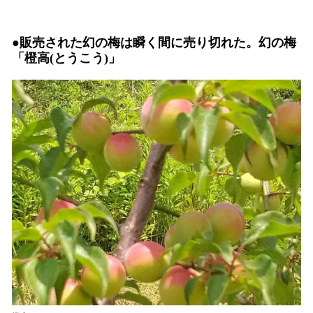
●販売された幻の梅は瞬く間に売り切れた。幻の梅
「橙高(とうこう)」