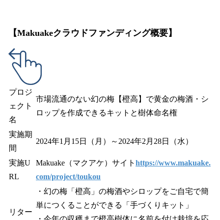
【
Makuake
クラウドファンディング概要】
プロジ
市場流通のない幻の梅【橙高】で黄金の梅酒・シ
ェクト
ロップを作成できるキットと樹体命名権
名
実施期
2024年1月15日（月）～2024年2月28日（水）
間
実施U
Makuake（マクアケ）サイト
https://www.makuake.
RL
com/project/toukou
・幻の梅「橙高」の梅酒やシロップをご自宅で簡
単につくることができる「手づくりキット」
リター
・今年の収穫まで橙高樹体に名前を付け栽培を応