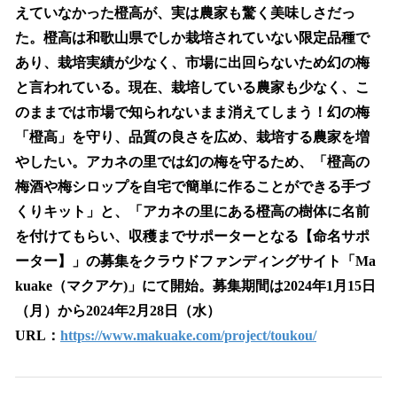
えていなかった橙高が、実は農家も驚く美味しさだっ
た。橙高は和歌山県でしか栽培されていない限定品種で
あり、栽培実績が少なく、市場に出回らないため幻の梅
と言われている。現在、栽培している農家も少なく、こ
のままでは市場で知られないまま消えてしまう！幻の梅
「橙高」を守り、品質の良さを広め、栽培する農家を増
やしたい。アカネの里では幻の梅を守るため、「橙高の
梅酒や梅シロップを自宅で簡単に作ることができる手づ
くりキット」と、「アカネの里にある橙高の樹体に名前
を付けてもらい、収穫までサポーターとなる【命名サポ
ーター】」の募集をクラウドファンディングサイト「Ma
kuake（マクアケ)」にて開始。募集期間は2024年1月15日
（月）から2024年2月28日（水）
URL：
https://www.makuake.com/project/toukou/