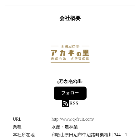
会社概要
アカネの里
0
フォロワー
フォロー
RSS
URL
http://www.q-fruit.com/
業種
水産・農林業
本社所在地
和歌山県田辺市中辺路町栗栖川 344－1