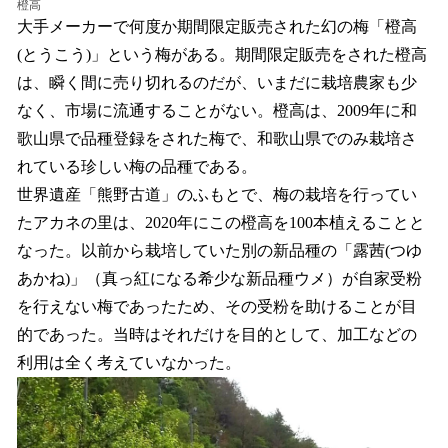
橙高
大手メーカーで何度か期間限定販売された幻の梅「橙高
(とうこう)」という梅がある。期間限定販売をされた橙高
は、瞬く間に売り切れるのだが、いまだに栽培農家も少
なく、市場に流通することがない。橙高は、2009年に和
歌山県で品種登録をされた梅で、和歌山県でのみ栽培さ
れている珍しい梅の品種である。
世界遺産「熊野古道」のふもとで、梅の栽培を行ってい
たアカネの里は、2020年にこの橙高を100本植えることと
なった。以前から栽培していた別の新品種の「露茜(つゆ
あかね)」（真っ紅になる希少な新品種ウメ）が自家受粉
を行えない梅であったため、その受粉を助けることが目
的であった。当時はそれだけを目的として、加工などの
利用は全く考えていなかった。