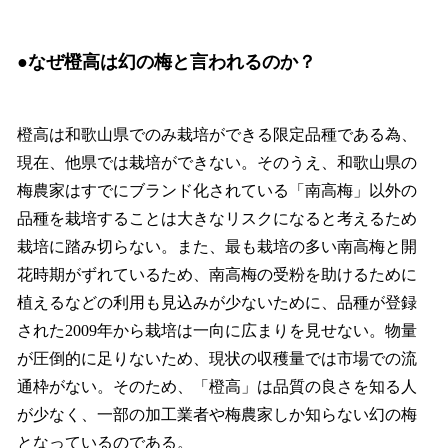
●
なぜ橙高は幻の梅と言われるのか？
橙高は和歌山県でのみ栽培ができる限定品種である為、
現在、他県では栽培ができない。そのうえ、和歌山県の
梅農家はすでにブランド化されている「南高梅」以外の
品種を栽培することは大きなリスクになると考えるため
栽培に踏み切らない。また、最も栽培の多い南高梅と開
花時期がずれているため、南高梅の受粉を助けるために
植えるなどの利用も見込みが少ないために、品種が登録
された2009年から栽培は一向に広まりを見せない。物量
が圧倒的に足りないため、現状の収穫量では市場での流
通枠がない。そのため、「橙高」は品質の良さを知る人
が少なく、一部の加工業者や梅農家しか知らない幻の梅
となっているのである。