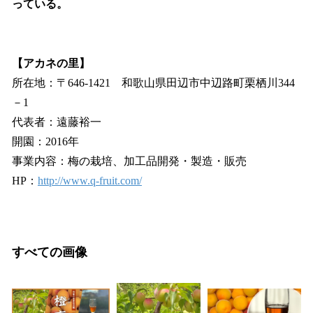
っている。
【アカネの里】
所在地：〒646-1421 和歌山県田辺市中辺路町栗栖川344
－1
代表者：遠藤裕一
開園：2016年
事業内容：梅の栽培、加工品開発・製造・販売
HP：
http://www.q-fruit.com/
すべての画像