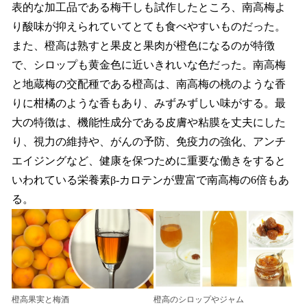
表的な加工品である梅干しも試作したところ、南高梅よ
り酸味が抑えられていてとても食べやすいものだった。
また、橙高は熟すと果皮と果肉が橙色になるのが特徴
で、シロップも黄金色に近いきれいな色だった。南高梅
と地蔵梅の交配種である橙高は、南高梅の桃のような香
りに柑橘のような香もあり、みずみずしい味がする。最
大の特徴は、機能性成分である皮膚や粘膜を丈夫にした
り、視力の維持や、がんの予防、免疫力の強化、アンチ
エイジングなど、健康を保つために重要な働きをすると
いわれている栄養素β-カロテンが豊富で南高梅の6倍もあ
る。
橙高果実と梅酒
橙高のシロップやジャム