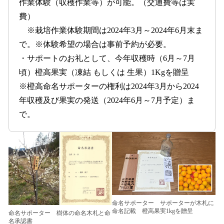
作業体験（収穫作業等）が可能。（交通費等は実
費）
※栽培作業体験期間は2024年3月～2024年6月末ま
で。※体験希望の場合は事前予約が必要。
・サポートのお礼として、今年収穫時（6月～7月
頃）橙高果実（凍結 もしくは 生果）1Kgを贈呈
※橙高命名サポーターの権利は2024年3月から2024
年収穫及び果実の発送（2024年6月～7月予定）ま
で。
命名サポーター サポーターが木札に
命名記載 橙高果実1kgを贈呈
命名サポーター 樹体の命名木札と命
名承認書