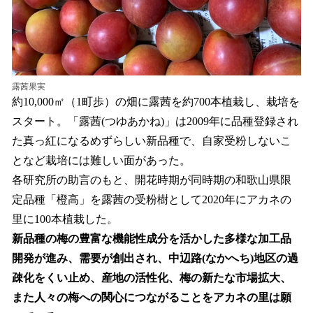
露茜果実
約10,000㎡（1町歩）の畑に露茜を約700本植栽し、栽培を
スタート。「露茜(つゆあかね)」は2009年に品種登録され
た真っ紅になるめずらしい新品種で、自家受粉しないこ
となど栽培には難しい面があった。
各研究所の助言のもと、開花時期が同時期の和歌山県限
定品種「橙高」を露茜の受粉樹として2020年にアカネの
里に100本植栽した。
新品種の梅の豊富な機能性成分を活かした多様な加工品
開発が進み、需要が創出され、中辺路(なかへち)地区の過
疎化をくい止め、産地の活性化、梅の新たな市場拡大、
また人々の梅への関心につながることをアカネの里は願