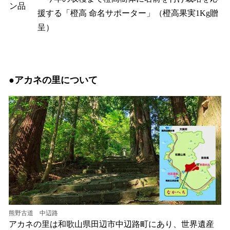
ン品
援する「橙高 命名サポーター」（橙高果実1Kg贈
呈）
●
アカネの里について
熊野古道 中辺路
アカネの里は和歌山県田辺市中辺路町にあり、世界遺産