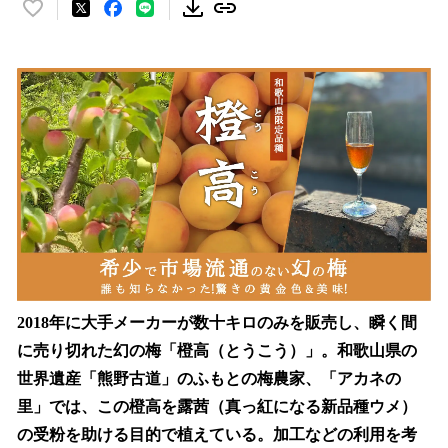
い
い
ね
！
数
を
読
み
込
み
中
で
す
2018年に大手メーカーが数十キロのみを販売し、瞬く間
に売り切れた幻の梅「橙高（とうこう）」。和歌山県の
世界遺産「熊野古道」のふもとの梅農家、「アカネの
里」では、この橙高を露茜（真っ紅になる新品種ウメ）
の受粉を助ける目的で植えている。加工などの利用を考