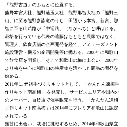
「熊野古道」のふもとに位置する。
熊野本宮大社、熊野速玉大社、熊野那智大社の「熊野三
山」に至る熊野参詣道のうち、田辺から本宮、新宮、那
智に至る山岳路が「中辺路」（なかへち）と呼ばれる。
栽培を行っている代表の遠藤はもともと農家ではなく、
調理人、飲食店舗の企画開発を経て、アミューズメント
施設運営・機器の企画開発等に携わる。2000年に和歌山
で飲食店を開業し、そこで和歌山の梅に出会い、2008年
より梅を中心に和歌山の特産物を活かした商品の開発を
始める。
2011年に 元祖手づくりキットとして、「かんたん凍梅手
作りキット南高梅」 を発売し、サービスエリアや国内外
のスーパー、百貨店で催事販売を行う。「かんたん凍梅
手作りキット南高梅」は2014年にプレミア和歌山に認定
されている。
露茜に出会い、栽培に挑戦するため、2014年和歌山県立