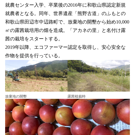
就農センター入学、卒業後の2016年に和歌山県認定新規
就農者となる。同年、世界遺産「熊野古道」のふもとの
和歌山県田辺市中辺路町で、放棄地の開墾から始め10,000
㎡の露茜栽培用の畑を造成。「アカネの里」と名付け露
茜の栽培をスタートする。
2019年以降、エコファーマー認定を取得し、安心安全な
作物を提供を行っている。
放棄地の開墾
露茜植栽時