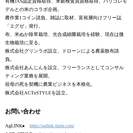
有機JAS認定資格取得、米穀検査員資格取得、パリコレモ
デルとの米のコラボ企画。
農作業1コイン請負、雑誌に取材、富裕層向けフリー誌
「エグゼ」発行。
布、米ぬか除草栽培、光合成細菌栽培を経験、現在は微
生物栽培に至る。
株式会社グリンラボ設立、ドローンによる農薬散布請
負。
株式会社あんじんを設立、フリーランスとしてコンサル
ティング業務を展開。
祖母の死を契機に農業ビジネスを本格化。
株式会社ACTxSTYLEを設立。
お問い合わせ
AgLINK▸
https://aglink-farm.com/