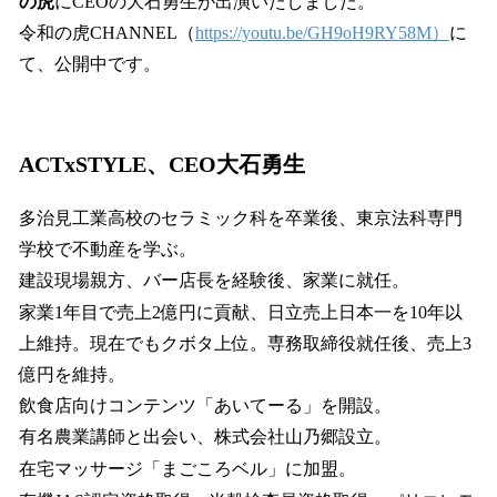
の虎
にCEOの大石勇生が出演いたしました。
令和の虎CHANNEL（
https://youtu.be/GH9oH9RY58M）
に
て、公開中です。
ACTxSTYLE、CEO大石勇生
多治見工業高校のセラミック科を卒業後、東京法科専門
学校で不動産を学ぶ。
建設現場親方、バー店長を経験後、家業に就任。
家業1年目で売上2億円に貢献、日立売上日本一を10年以
上維持。現在でもクボタ上位。専務取締役就任後、売上3
億円を維持。
飲食店向けコンテンツ「あいてーる」を開設。
有名農業講師と出会い、株式会社山乃郷設立。
在宅マッサージ「まごころベル」に加盟。