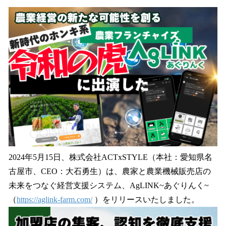
数
を
読
み
込
み
中
で
す
2024年5月15日、株式会社ACTxSTYLE（本社：愛知県名
古屋市、CEO：大石勇生）は、農家と農業機械販売店の
未来をつなぐ経営支援システム、AgLINK~あぐりんく~
（
https://aglink-farm.com/
）をリリースいたしました。