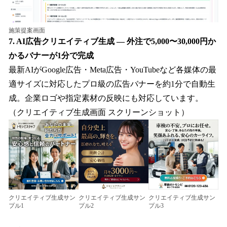
施策提案画面
7. AI広告クリエイティブ生成 — 外注で5,000〜30,000円か
かるバナーが1分で完成
最新AIがGoogle広告・Meta広告・YouTubeなど各媒体の最
適サイズに対応したプロ級の広告バナーを約1分で自動生
成。企業ロゴや指定素材の反映にも対応しています。
（クリエイティブ生成画面 スクリーンショット）
クリエイティブ生成サン
クリエイティブ生成サン
クリエイティブ生成サン
プル1
プル2
プル3