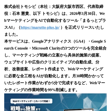
ね
！
株式会社トモシビ（本社：大阪府大阪市西区、代表取締
数
役：石本 憲貴、以下 トモシビ）は、2026年3月30日、We
を
bマーケティングをAIで自動化するツール「まるっとプラ
読
み
スAI」（
https://marutto-plus.jp/
）を正式リリースいたし
込
ました。
み
本サービスは、Googleアナリティクス（GA4）・Google S
中
で
earch Console・Microsoft Clarityの3つのツールを完全統合
す
し、マーケティング戦略の立案から具体的施策の提案、
ウェブサイトや広告のクリエイティブの自動生成、分
析、改善提案、レポート作成まで、Webマーケティング
に必要な全工程をAIが自動化します。月30時間かかって
いたレポート作業がわずか5分で完成するなど、Webマー
ケティングの作業時間を99%削減します。